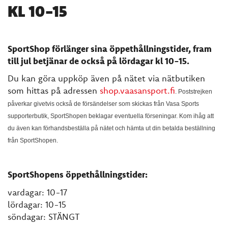
KL 10-15
SportShop förlänger sina öppethållningstider, fram
till jul betjänar de också på lördagar kl 10-15.
Du kan göra uppköp även på nätet via nätbutiken
som hittas på adressen
shop.vaasansport.fi
. Poststrejken
påverkar givetvis också de försändelser som skickas från Vasa Sports
supporterbutik, SportShopen beklagar eventuella förseningar. Kom ihåg att
du även kan förhandsbeställa på nätet och hämta ut din betalda beställning
från SportShopen.
SportShopens öppethållningstider:
vardagar: 10-17
lördagar: 10-15
söndagar: STÄNGT