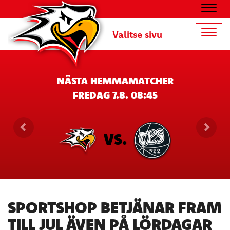
Navig
Valitse sivu
Navig
NÄSTA HEMMAMATCHER
FREDAG 7.8. 08:45
VS.
SPORTSHOP BETJÄNAR FRAM
TILL JUL ÄVEN PÅ LÖRDAGAR