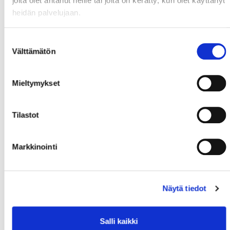
joita olet antanut heille tai joita on kerätty, kun olet käyttänyt
heidän palvelujaan.
Suostumuksen
Välttämätön
valinta
Mieltymykset
Tilastot
Markkinointi
Näytä tiedot
Salli kaikki