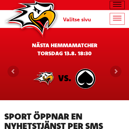
Navig
Valitse sivu
Navig
NÄSTA HEMMAMATCHER
TORSDAG 13.8. 18:30
VS.
SPORT ÖPPNAR EN
NYHETSTJÄNST PER SMS