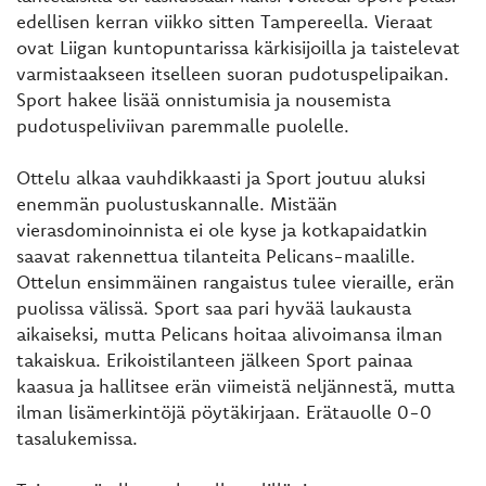
edellisen kerran viikko sitten Tampereella. Vieraat
ovat Liigan kuntopuntarissa kärkisijoilla ja taistelevat
varmistaakseen itselleen suoran pudotuspelipaikan.
Sport hakee lisää onnistumisia ja nousemista
pudotuspeliviivan paremmalle puolelle.
Ottelu alkaa vauhdikkaasti ja Sport joutuu aluksi
enemmän puolustuskannalle. Mistään
vierasdominoinnista ei ole kyse ja kotkapaidatkin
saavat rakennettua tilanteita Pelicans-maalille.
Ottelun ensimmäinen rangaistus tulee vieraille, erän
puolissa välissä. Sport saa pari hyvää laukausta
aikaiseksi, mutta Pelicans hoitaa alivoimansa ilman
takaiskua. Erikoistilanteen jälkeen Sport painaa
kaasua ja hallitsee erän viimeistä neljännestä, mutta
ilman lisämerkintöjä pöytäkirjaan. Erätauolle 0-0
tasalukemissa.