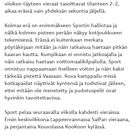
viisikon täyteen vieraat tasoittavat tilanteen 2-2,
aikaa erässä vain yhdeksän sekuntia jäljellä.
Kolmas erä on enimmäkseen Sportin hallintaa ja
nälkä kolmen pisteen perään näkyy kotijoukkueen
tekemisessä. Erässä ei kuitenkaan merkata
pöytäkirjaan mitään ja näin ratkaisua haetaan pitkän
kaavan kautta. Kumpikaan ei onnistu jatkoajalla ja
näin ratkaisu haetaan voittomaalikilpailulla. Sport
onnistuu nappaamaan itselleen voiton ja näin kaksi
tärkeää pistettä Vaasaan. Kova kamppailu missä
kotkapaidat näyttivät kyntensä ja todistivat jälleen,
ettei mitään ole menetetty ja pudotuspelit ovat
hyvinkin tavoitettavissa.
Sport pelaa seuraavalla viikolla kahdesti vieraissa.
Ensin keskiviikkona Lappeenrannassa SaiPan vieraana,
ja perjantaina Kouvolassa KooKoon kylässä.