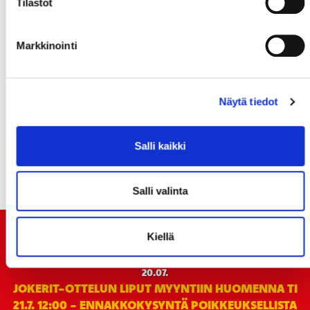
Tilastot
Markkinointi
Näytä tiedot
Salli kaikki
Salli valinta
TUOREIMMAT UUTISET
Kiellä
20.07.
JOKERIT-OTTELUN LIPUT MYYNTIIN HUOMENNA TI
21.7. 12:00 - ENNAKKOKYSYNTÄ POIKKEUKSELLISTA