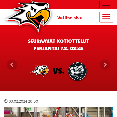
Navig
Valitse sivu
Navig
SEURAAVAT KOTIOTTELUT
PERJANTAI 7.8. 08:45
VS.
03.02.2024 20:00