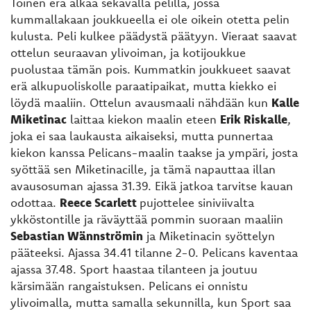
Toinen erä alkaa sekavalla pelillä, jossa
kummallakaan joukkueella ei ole oikein otetta pelin
kulusta. Peli kulkee päädystä päätyyn. Vieraat saavat
ottelun seuraavan ylivoiman, ja kotijoukkue
puolustaa tämän pois. Kummatkin joukkueet saavat
erä alkupuoliskolle paraatipaikat, mutta kiekko ei
löydä maaliin. Ottelun avausmaali nähdään kun
Kalle
Miketinac
laittaa kiekon maalin eteen
Erik Riskalle
,
joka ei saa laukausta aikaiseksi, mutta punnertaa
kiekon kanssa Pelicans-maalin taakse ja ympäri, josta
syöttää sen Miketinacille, ja tämä napauttaa illan
avausosuman ajassa 31.39. Eikä jatkoa tarvitse kauan
odottaa.
Reece Scarlett
pujottelee siniviivalta
ykköstontille ja räväyttää pommin suoraan maaliin
Sebastian Wännströmin
ja Miketinacin syöttelyn
pääteeksi. Ajassa 34.41 tilanne 2-0. Pelicans kaventaa
ajassa 37.48. Sport haastaa tilanteen ja joutuu
kärsimään rangaistuksen. Pelicans ei onnistu
ylivoimalla, mutta samalla sekunnilla, kun Sport saa