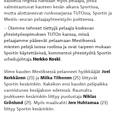
kaudella ringissä nähdään myös pelaajia, jotka
valmistautuvat kauteen kesän aikana Sportissa,
mutta alottaneevat runkosarjansa TUTOssa, Sportin ja
Mestis-seuran pelaajayhteeistyön puitteessa.
- O
lemme tehneet tiettyjä pelaajia koskevan
yhteistyösopimuksen TUTOn kanssa, missä
pelaajamme pääsevät pelaamaan Mestiksessä
miesten pelejä isossa roolissa ja ovat tarpeen mukaan
Sportin käytettävissä, kommentoi yhteistyötä Sportin
urheilujohtaja
Herkko Koski
.
Viime kauden Mestiksessä pelanneet hyökkääjät
Joel
Kerkkänen
(23) ja
Miika Tiihonen
(25) liittyvät
Sportin kesärinkiin. Kaksikon ensi kauden pelipaikka
varmistunee kesäjakson edetessä. Raumalta
joukkueen kesärinkiin liittyy puolustaja
Niklas
Grönlund
(21). Myös maalivahti
Jere Huhtamaa
(23)
liittyy Sportin kesärinkiin.