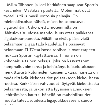
- Miika Tiihonen ja Joel Kerkkänen saapuvat Sportin
kesärinkiin Mestiksen puolelta. Molemmat ovat
työtelijäitä ja hyväluontoisia pelaajia. On
mielenkiintoista nähdä, miten he sopeutuvat
liigavauhtiin. Uskon, että molemmilla on
lähitulevaisuudessa mahdollisuus ottaa paikkansa
liigakokoonpanosta. Mikäli he eivät pääse vielä
pelaamaan Liigaa tällä kaudella, he pääsevät
pelaamaan TUTOssa isossa roolissa ja ovat tarpeen
mukaan Sportin käytettävissä. Tiihonen on
kokonaisvaltainen pelaaja, joka on kasvattanut
kamppailuvoimaansa ja kehittänyt luistelutaitoaan
merkittävästi kuluneiden kausien aikana, hänellä on
myös riittävät kiekontaidot pelatakseen kiekollisessa
roolissa. Kerkkäisen vahvuudet löytyvät kiekollisesta
pelaamisesta, ja uskon että fyysisien valmiuksien
kehittämisen kautta, hänellä on mahdollisuudet
nousta tulevaisuudessa liigajoukkueeseen, sanoo