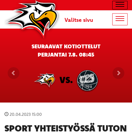
Navig
Valitse sivu
Navig
SEURAAVAT KOTIOTTELUT
PERJANTAI 7.8. 08:45
VS.
20.04.2023 15:00
SPORT YHTEISTYÖSSÄ TUTON