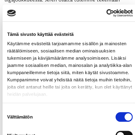
yhteistyötä läpi kauden TUTOn valmennuksen kanssa
ja auttamaan häntä kehittymään kohti liigapaikkaa,
kertoo Vaasan Sportin maalivahtivalmentaja
Arttu
Lipsanen
.
Tämä sivusto käyttää evästeitä
Vaasan Sportin kesärinki koostuu Suomessa olevesita
Käytämme evästeitä tarjoamamme sisällön ja mainosten
Liiga-pelaajista sekä tässä artikkelissa mainituista
räätälöimiseen, sosiaalisen median ominaisuuksien
pelaajista. Huomioittakoon kuitenkin, että kesäringin
tukemiseen ja kävijämäärämme analysoimiseen. Lisäksi
kokoonpano ei ole lopullinen. Tähän ryhmään liittyy ja
jaamme sosiaalisen median, mainosalan ja analytiikka-alan
siitä poistuu pelaajia säännöllisesti pelaajien,
kumppaneillemme tietoja siitä, miten käytät sivustoamme.
valmennuksen, ja urheilutoimen näkemyksen mukaan.
Kumppanimme voivat yhdistää näitä tietoja muihin tietoihin,
Emme välttämättä tiedota kesärinkiin liittyvistä tai siitä
joita olet antanut heille tai joita on kerätty, kun olet käyttänyt
poistuvista pelaajista erikseen. Mikäli pelaaja ja Sport
heidän palvelujaan.
tekevät liigakauden kattavan - tai vähintään osittain
sen kattavan – sopimuksen, siitä tiedotetaan erikseen.
Suostumuksen
Välttämätön
valinta