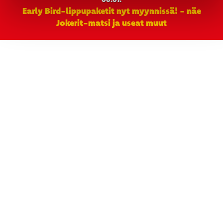
Early Bird-lippupaketit nyt myynnissä! - näe
Jokerit-matsi ja useat muut