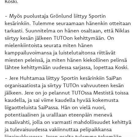
Koski.
-
Myös puolustaja Grönlund liittyy Sportin
kesärinkiin. Tulemme seuraamaan hänenkin otteitaan
tarkasti. Suunnitelma on hänen osaltaan, että Niklas
siirtyy kesän jälkeen TUTOon kehittymään. On
mielenkiintoista seurata miten hänen
kamppailuvoimansa ja luistelutaitonsa riittävät
miesten peleissä, ja miten hänen kiekollinen pelinsä
lähtee kehittymään uudessa sarjassa, lopettaa Koski.
- Jere Huhtamaa liittyy Sportin kesärinkiin SaiPan
organisaatiosta ja siirtyy TUTOn vahvuuteen kesän
jälkeen. Jere on jo pelannut TUTOssa Mestistä toissa
kaudella, ja sai viime kaudella hyvää kokemusta
liigaotteluista SaiPassa. Hän on vielä nuori,
potentiaalinen ja uralllaan eteenpäin menevä
maalivahti, jolla on varmasti mahdollisuudet kehittyä
ja tulevaisuudessa vakiinnuttaa pelipaikkansa
liigajoukkueessa. Jeren osalta tulemme tekemään