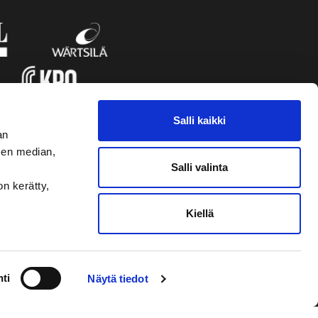
Salli kaikki
an
sen median,
Salli valinta
on kerätty,
Kiellä
VAASAN SPORT UUTISKIRJE
ti
Näytä tiedot