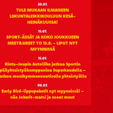
20.07.
TULE MUKAAN ILMAISEEN
LIIKUNTALEIKKIKOULUUN KESÄ-
HEINÄKUUSSA!
15.07.
SPORT-ÄSSÄT JA KOKO JOUKKUEEN
MEET&GREET TO 13.8. - LIPUT NYT
MYYNNISSÄ
15.07.
Rinta-Joupin Autoliike jatkaa Sportin
pääyhteistyökumppanina Superkaudella –
jatkoa monikymmenvuotiselle yhteistyölle
06.07.
Early Bird-lippupaketit nyt myynnissä! -
näe Jokerit-matsi ja useat muut