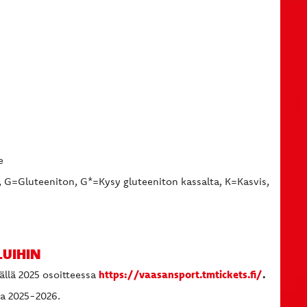
e
G=Gluteeniton, G*=Kysy gluteeniton kassalta, K=Kasvis,
UIHIN
https://vaasansport.tmtickets.fi/
.
llä 2025 osoitteessa
la 2025-2026.