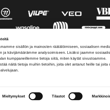
teitä
mamme sisällön ja mainosten räätälöimiseen, sosiaalisen medi
n ja kävijämäärämme analysoimiseen. Lisäksi jaamme sosiaali
alan kumppaneillemme tietoja siitä, miten käytät sivustoamme.
näitä tietoja muihin tietoihin, joita olet antanut heille tai joita 
palvelujaan.
STIEDOT
SOSIAALINEN MEDIA
Mieltymykset
Tilastot
Markkinoin
01 555 600
facebook
p@vaasansport.fi
twitter
instagram
t yhteystiedot