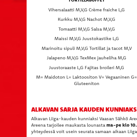
Vihersalaatti M,V,G Crème fraiche L,G
Kurkku M,V,G Nachot M,V,G
Tomaatti M,V,G Salsa M,V,G
Maissi M,V,G Juustokastike L,G
Marinoitu sipuli M,V,G Tortillat ja tacot M,V
Jalapeno M,V,G TexMex jauheliha M,G
Juustoraaste L,G Fajitas broileri M,G
M= Maidoton L= Laktoositon V= Vegaaninen G
Gluteeniton
ALKAVAN SARJA KAUDEN KUNNIAKSI
Alkavan Liiga-kauden kunniaksi Vaasan Sähkö Areen
ma-pe klo 10
Areena tarjoilee maukasta lounasta
yhteydessä voit usein seurata samaan aikaan Liig