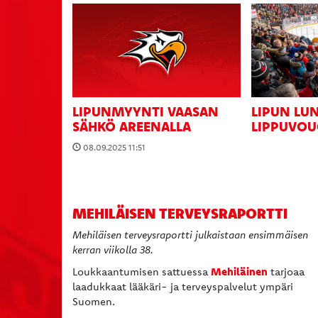
LIPUNMYYNTI VAASAN
LIPUN LU
SÄHKÖ AREENALLA
LIPPUVOU
08.09.2025 11:51
MEHILÄISEN TERVEYSRAPORTTI
Mehiläisen terveysraportti julkaistaan ensimmäisen
kerran viikolla 38.
Mehiläinen
Loukkaantumisen sattuessa
tarjoaa
laadukkaat lääkäri- ja terveyspalvelut ympäri
Suomen.