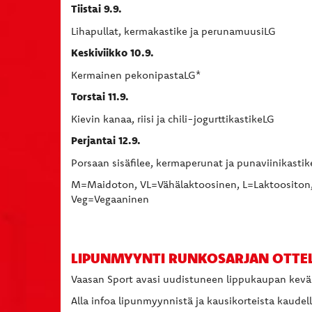
Tiistai 9.9.
Lihapullat, kermakastike ja perunamuusiLG
Keskiviikko 10.9.
Kermainen pekonipastaLG*
Torstai 11.9.
Kievin kanaa, riisi ja chili-jogurttikastikeLG
Perjantai 12.9.
Porsaan sisäfilee, kermaperunat ja punaviinikastik
M=Maidoton, VL=Vähälaktoosinen, L=Laktoositon, 
Veg=Vegaaninen
LIPUNMYYNTI RUNKOSARJAN OTTEL
Vaasan Sport avasi uudistuneen lippukaupan kevää
Alla infoa lipunmyynnistä ja kausikorteista kaudel