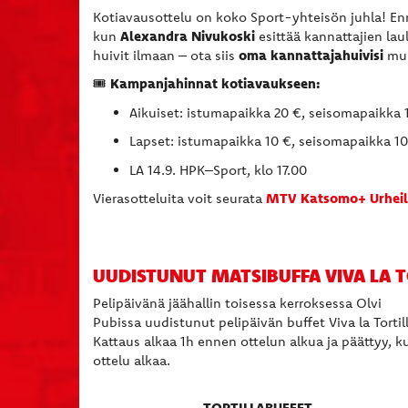
Kotiavausottelu on koko Sport-yhteisön juhla! Enn
Alexandra Nivukoski
kun
esittää kannattajien la
oma kannattajahuivisi
huivit ilmaan – ota siis
muk
Kampanjahinnat kotiavaukseen:
🎟
Aikuiset: istumapaikka 20 €, seisomapaikka 
Lapset: istumapaikka 10 €, seisomapaikka 10
LA 14.9. HPK–Sport, klo 17.00
MTV Katsomo+ Urhei
Vierasotteluita voit seurata
UUDISTUNUT MATSIBUFFA VIVA LA T
Pelipäivänä jäähallin toisessa kerroksessa Olvi
Pubissa uudistunut pelipäivän buffet Viva la Tortil
Kattaus alkaa 1h ennen ottelun alkua ja päättyy, k
ottelu alkaa.
TORTILLABUFFET