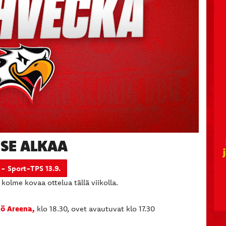
SE ALKAA
 - Sport-TPS 13.9.
 kolme kovaa ottelua tällä viikolla.
ö Areena
,
klo 18.30, ovet avautuvat klo 17.30