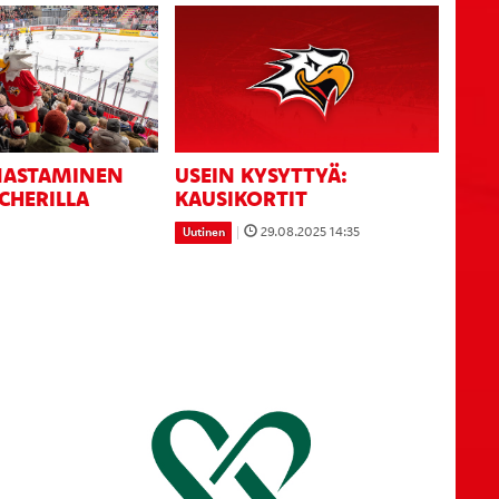
NASTAMINEN
USEIN KYSYTTYÄ:
CHERILLA
KAUSIKORTIT
|
29.08.2025 14:35
Uutinen