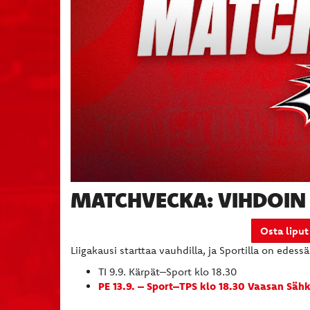
MATCHVECKA: VIHDOIN 
Osta liput
Liigakausi starttaa vauhdilla, ja Sportilla on edessä
TI 9.9. Kärpät–Sport klo 18.30
PE 13.9. – Sport–TPS klo 18.30
Vaasan Sähk