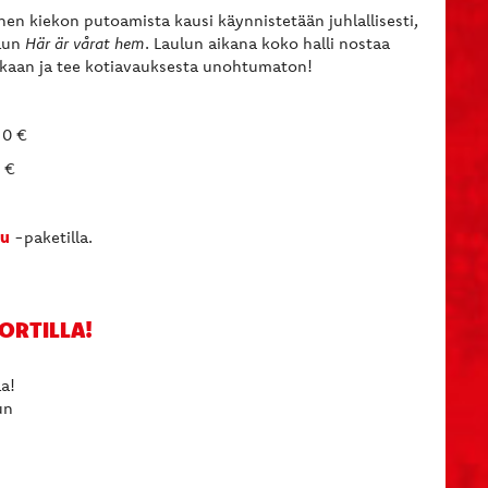
en kiekon putoamista kausi käynnistetään juhlallisesti,
ulun
Här är vårat hem
. Laulun aikana koko halli nostaa
aan ja tee kotiavauksesta unohtumaton!
10 €
 €
lu
-paketilla.
ORTILLA!
la!
un