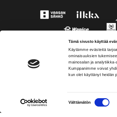
Tämä sivusto käyttää eväs
Käytämme evästeitä tarjoa
ominaisuuksien tukemisee
mainosalan ja analytiikka-
Kumppanimme voivat yhdistää 
kun olet käyttänyt heidän 
TOIMIPAIKKA
YHTEY
Suostumuksen
Välttämätön
Hockey-Team Vaasan Sport Oy
Puh: 02 
valinta
sportsho
Rinnakkaistie 1
65350 Vaasa
Laajemma