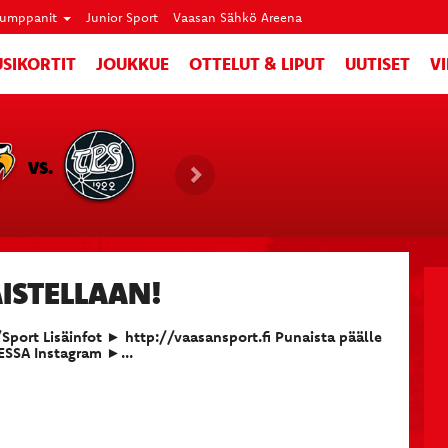
umppanit
Junior Sport
Vaasan Sähkö Areena
SIKORTIT
JOUKKUE
OTTELUT & LIPUT
UUTISET
V
VS.
ISTELLAAN!
ort Lisäinfot ► http://vaasansport.fi Punaista päälle
SSA Instagram ►...