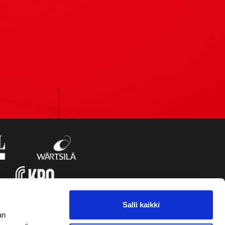
Salli kaikki
an