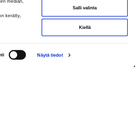
sen median,
Salli valinta
on kerätty,
Kiellä
VAASAN SPORT UUTISKIRJE
ti
Näytä tiedot
Olen lukenut
tietosuojaselosteen
ja
hyväksyn henkilötietojeni käsittelyn
Tilaa sähköpostiisi