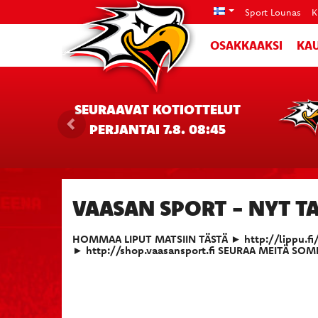
Sport Lounas
K
OSAKKAAKSI
KAU
SEURAAVAT KOTIOTTELUT
PERJANTAI 7.8. 08:45
VAASAN SPORT - NYT TA
HOMMAA LIPUT MATSIIN TÄSTÄ ► http://lippu.fi/Sp
► http://shop.vaasansport.fi SEURAA MEITÄ SOME