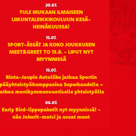
20.07.
TULE MUKAAN ILMAISEEN
LIIKUNTALEIKKIKOULUUN KESÄ-
HEINÄKUUSSA!
15.07.
SPORT-ÄSSÄT JA KOKO JOUKKUEEN
MEET&GREET TO 13.8. - LIPUT NYT
MYYNNISSÄ
15.07.
Rinta-Joupin Autoliike jatkaa Sportin
pääyhteistyökumppanina Superkaudella –
jatkoa monikymmenvuotiselle yhteistyölle
06.07.
Early Bird-lippupaketit nyt myynnissä! -
näe Jokerit-matsi ja useat muut