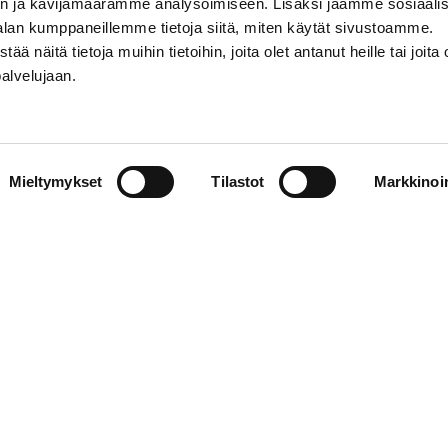
n ja kävijämäärämme analysoimiseen. Lisäksi jaamme sosiaali
alan kumppaneillemme tietoja siitä, miten käytät sivustoamme.
näitä tietoja muihin tietoihin, joita olet antanut heille tai joita 
palvelujaan.
STIEDOT
SOSIAALINEN MEDIA
Mieltymykset
Tilastot
Markkinoin
01 555 600
facebook
p@vaasansport.fi
twitter
instagram
t yhteystiedot
youtube
unnan yhteystiedot
jaseloste
elmä
WiseEvent
powered by