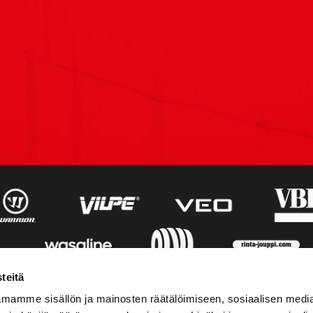
teitä
mamme sisällön ja mainosten räätälöimiseen, sosiaalisen medi