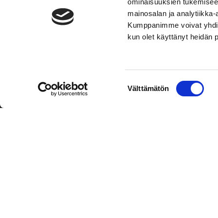
ominaisuuksien tukemisee
mainosalan ja analytiikka-
Kumppanimme voivat yhdistää 
kun olet käyttänyt heidän 
TOIMIPAIKKA
YHTEY
Suostumuksen
Välttämätön
Hockey-Team Vaasan Sport Oy
Puh: 02 
valinta
sportsho
Rinnakkaistie 1
65350 Vaasa
Laajemma
FINLAND
Henkilök
Tietosuo
Oiva
© Hockey-Team Vaasan Sport Oy
| Toiminnanohjausjärjest
WiseNetwork