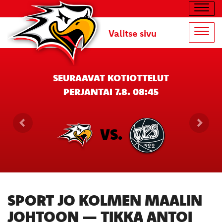
Navig
Valitse sivu
Navig
SEURAAVAT KOTIOTTELUT
PERJANTAI 7.8. 08:45
VS.
SPORT JO KOLMEN MAALIN
JOHTOON — TIKKA ANTOI