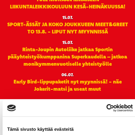
LIIKUNTALEIKKIKOULUUN KESÄ-HEINÄKUUSSA!
15.07.
SPORT-ÄSSÄT JA KOKO JOUKKUEEN MEET&GREET
TO 13.8. - LIPUT NYT MYYNNISSÄ
15.07.
Rinta-Joupin Autoliike jatkaa Sportin
pääyhteistyökumppanina Superkaudella – jatkoa
monikymmenvuotiselle yhteistyölle
06.07.
Early Bird-lippupaketit nyt myynnissä! - näe
Jokerit-matsi ja useat muut
Tämä sivusto käyttää evästeitä