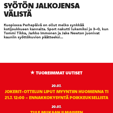
SYÖTÖN JALKOJENSA
VÄLISTÄ
Kuopiossa Perhepäivä on ollut melko synkkää
kotijoukkueen kannalta. Sport nakutti lukemiksi jo 3–0, kun
Tommi Tikka, Jarkko Immonen ja Jake Newton juonivat
kauniin syöttökuvion päätteeksi...
TUOREIMMAT UUTISET
20.07.
JOKERIT-OTTELUN LIPUT MYYNTIIN HUOMENNA TI
21.7. 12:00 - ENNAKKOKYSYNTÄ POIKKEUKSELLISTA
20.07.
TULE MUKAAN ILMAISEEN