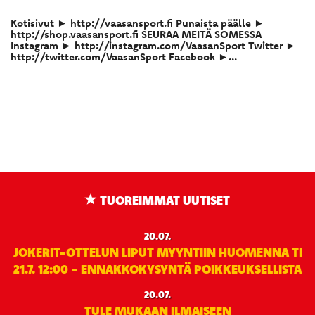
Kotisivut ► http://vaasansport.fi Punaista päälle ►
http://shop.vaasansport.fi SEURAA MEITÄ SOMESSA
Instagram ► http://instagram.com/VaasanSport Twitter ►
http://twitter.com/VaasanSport Facebook ►...
TUOREIMMAT UUTISET
20.07.
JOKERIT-OTTELUN LIPUT MYYNTIIN HUOMENNA TI
21.7. 12:00 - ENNAKKOKYSYNTÄ POIKKEUKSELLISTA
20.07.
TULE MUKAAN ILMAISEEN