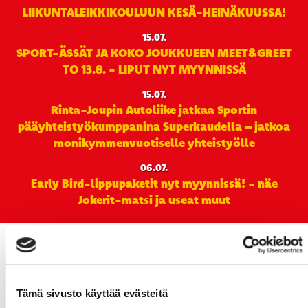
LIIKUNTALEIKKIKOULUUN KESÄ-HEINÄKUUSSA!
15.07.
SPORT-ÄSSÄT JA KOKO JOUKKUEEN MEET&GREET
TO 13.8. - LIPUT NYT MYYNNISSÄ
15.07.
Rinta-Joupin Autoliike jatkaa Sportin
pääyhteistyökumppanina Superkaudella – jatkoa
monikymmenvuotiselle yhteistyölle
06.07.
Early Bird-lippupaketit nyt myynnissä! - näe
Jokerit-matsi ja useat muut
Tämä sivusto käyttää evästeitä