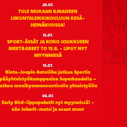
20.07.
TULE MUKAAN ILMAISEEN
LIIKUNTALEIKKIKOULUUN KESÄ-
HEINÄKUUSSA!
15.07.
SPORT-ÄSSÄT JA KOKO JOUKKUEEN
MEET&GREET TO 13.8. - LIPUT NYT
MYYNNISSÄ
15.07.
Rinta-Joupin Autoliike jatkaa Sportin
pääyhteistyökumppanina Superkaudella –
jatkoa monikymmenvuotiselle yhteistyölle
06.07.
Early Bird-lippupaketit nyt myynnissä! -
näe Jokerit-matsi ja useat muut