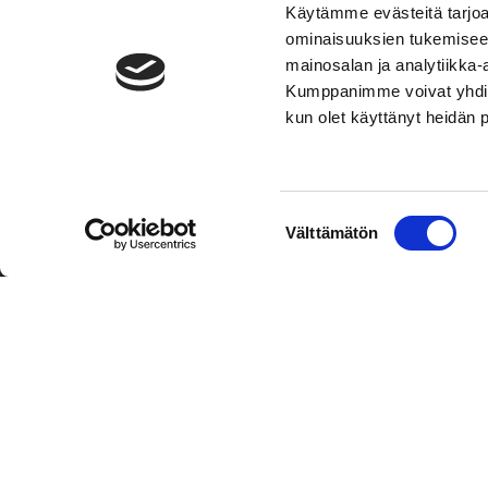
Käytämme evästeitä tarjoa
ominaisuuksien tukemisee
mainosalan ja analytiikka-
Kumppanimme voivat yhdistää 
kun olet käyttänyt heidän 
TOIMIPAIKKA
YHTEY
Suostumuksen
Välttämätön
Hockey-Team Vaasan Sport Oy
Puh: 02 
valinta
sportsho
Rinnakkaistie 1
65350 Vaasa
Laajemma
FINLAND
Henkilök
Tietosuo
Oiva
© Hockey-Team Vaasan Sport Oy
| Toiminnanohjausjärjest