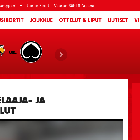
umppanit
Junior Sport
Vaasan Sähkö Areena
SIKORTIT
JOUKKUE
OTTELUT & LIPUT
UUTISET
V
VS.
LAAJA- JA
LUT