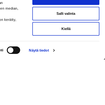
an
sen median,
Salli valinta
on kerätty,
Kiellä
VAASAN SPORT UUTISKIRJE
ti
Näytä tiedot
Olen lukenut
tietosuojaselosteen
ja
hyväksyn henkilötietojeni käsittelyn
Tilaa sähköpostiisi