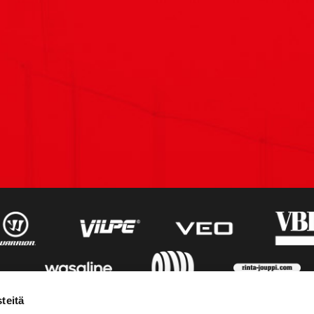
teitä