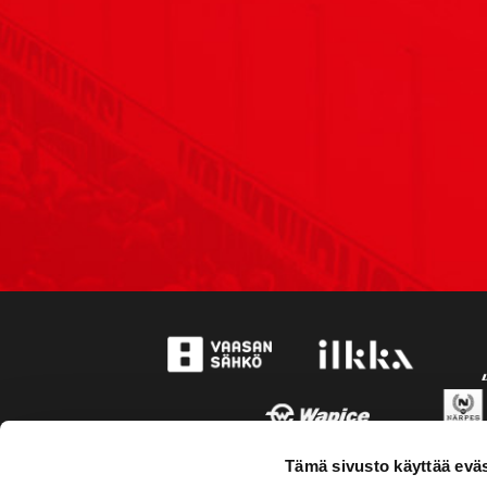
Tämä sivusto käyttää eväs