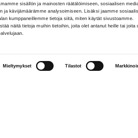
mamme sisällön ja mainosten räätälöimiseen, sosiaalisen medi
n ja kävijämäärämme analysoimiseen. Lisäksi jaamme sosiaali
alan kumppaneillemme tietoja siitä, miten käytät sivustoamme.
näitä tietoja muihin tietoihin, joita olet antanut heille tai joita 
palvelujaan.
STIEDOT
SOSIAALINEN MEDIA
Mieltymykset
Tilastot
Markkinoin
01 555 600
facebook
p@vaasansport.fi
twitter
instagram
t yhteystiedot
youtube
unnan yhteystiedot
jaseloste
elmä
WiseEvent
powered by