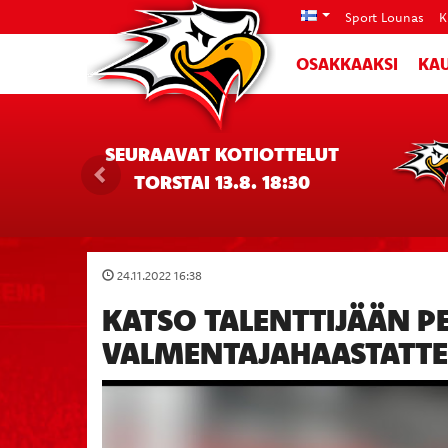
Sport Lounas
K
OSAKKAAKSI
KAU
SEURAAVAT KOTIOTTELUT
TORSTAI 13.8. 18:30
24.11.2022 16:38
KATSO TALENTTIJÄÄN PE
VALMENTAJAHAASTATTE