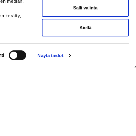
sen median,
Salli valinta
on kerätty,
Kiellä
VAASAN SPORT UUTISKIRJE
ti
Näytä tiedot
Olen lukenut
tietosuojaselosteen
ja
hyväksyn henkilötietojeni käsittelyn
Tilaa sähköpostiisi