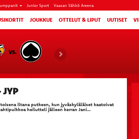
umppanit
Junior Sport
Vaasan Sähkö Areena
SIKORTIT
JOUKKUE
OTTELUT & LIPUT
UUTISET
V
VS.
 JYP
toisena iltana putkeen, kun jyväskyläläiset kaatoivat
tipuikkoa heilutteli jälleen kerran Jani...