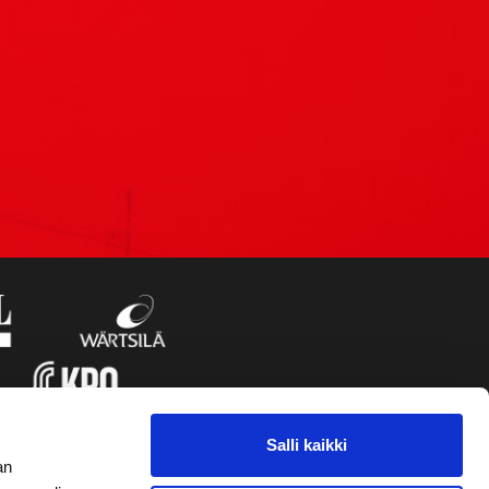
Salli kaikki
an