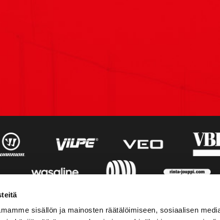
teitä
mamme sisällön ja mainosten räätälöimiseen, sosiaalisen medi