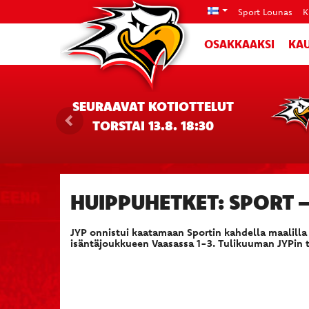
Sport Lounas
K
OSAKKAAKSI
KAU
SEURAAVAT KOTIOTTELUT
TORSTAI 13.8. 18:30
HUIPPUHETKET: SPORT –
JYP onnistui kaatamaan Sportin kahdella maalilla 
isäntäjoukkueen Vaasassa 1-3. Tulikuuman JYPin tah