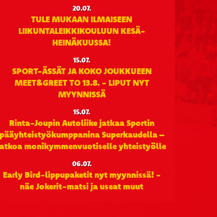
20.07.
TULE MUKAAN ILMAISEEN
LIIKUNTALEIKKIKOULUUN KESÄ-
HEINÄKUUSSA!
15.07.
SPORT-ÄSSÄT JA KOKO JOUKKUEEN
MEET&GREET TO 13.8. - LIPUT NYT
MYYNNISSÄ
15.07.
Rinta-Joupin Autoliike jatkaa Sportin
pääyhteistyökumppanina Superkaudella –
jatkoa monikymmenvuotiselle yhteistyölle
06.07.
Early Bird-lippupaketit nyt myynnissä! -
näe Jokerit-matsi ja useat muut