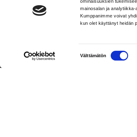
ominaisuuksien tukemisee
mainosalan ja analytiikka-
Kumppanimme voivat yhdistää 
kun olet käyttänyt heidän 
TOIMIPAIKKA
YHTEY
Suostumuksen
Välttämätön
Hockey-Team Vaasan Sport Oy
Puh: 02 
valinta
sportsho
Rinnakkaistie 1
65350 Vaasa
Laajemma
FINLAND
Henkilök
Tietosuo
Oiva
© Hockey-Team Vaasan Sport Oy
| Toiminnanohjausjärjest
WiseNetwork