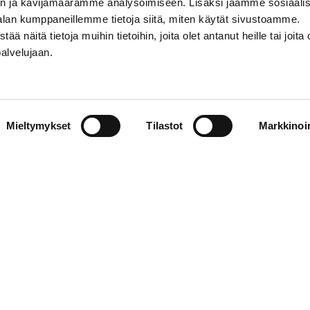
n ja kävijämäärämme analysoimiseen. Lisäksi jaamme sosiaali
alan kumppaneillemme tietoja siitä, miten käytät sivustoamme.
näitä tietoja muihin tietoihin, joita olet antanut heille tai joita 
palvelujaan.
STIEDOT
SOSIAALINEN MEDIA
Mieltymykset
Tilastot
Markkinoin
01 555 600
facebook
p@vaasansport.fi
twitter
instagram
t yhteystiedot
youtube
unnan yhteystiedot
jaseloste
elmä
WiseEvent
powered by