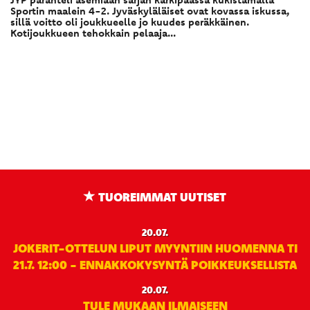
Sportin maalein 4-2. Jyväskyläläiset ovat kovassa iskussa,
sillä voitto oli joukkueelle jo kuudes peräkkäinen.
Kotijoukkueen tehokkain pelaaja...
TUOREIMMAT UUTISET
20.07.
JOKERIT-OTTELUN LIPUT MYYNTIIN HUOMENNA TI
21.7. 12:00 - ENNAKKOKYSYNTÄ POIKKEUKSELLISTA
20.07.
TULE MUKAAN ILMAISEEN