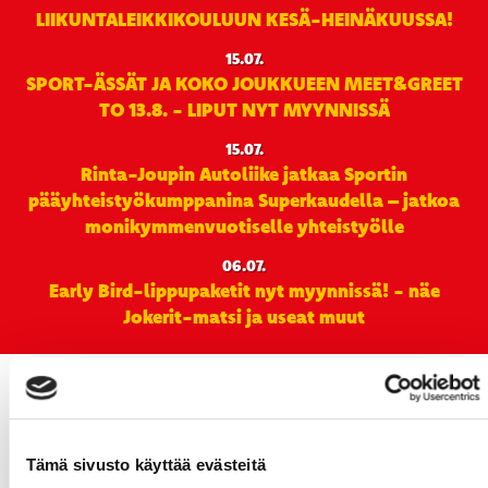
LIIKUNTALEIKKIKOULUUN KESÄ-HEINÄKUUSSA!
15.07.
SPORT-ÄSSÄT JA KOKO JOUKKUEEN MEET&GREET
TO 13.8. - LIPUT NYT MYYNNISSÄ
15.07.
Rinta-Joupin Autoliike jatkaa Sportin
pääyhteistyökumppanina Superkaudella – jatkoa
monikymmenvuotiselle yhteistyölle
06.07.
Early Bird-lippupaketit nyt myynnissä! - näe
Jokerit-matsi ja useat muut
Tämä sivusto käyttää evästeitä