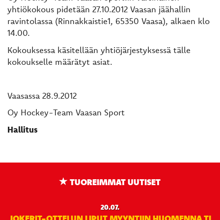
yhtiökokous pidetään 27.10.2012 Vaasan jäähallin
ravintolassa (Rinnakkaistie1, 65350 Vaasa), alkaen klo
14.00.
Kokouksessa käsitellään yhtiöjärjestyksessä tälle
kokoukselle määrätyt asiat.
Vaasassa 28.9.2012
Oy Hockey-Team Vaasan Sport
Hallitus
TUOREIMMAT UUTISET
20.07.
JOKERIT-OTTELUN LIPUT MYYNTIIN HUOMENNA TI