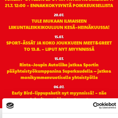
21.7. 12:00 - ENNAKKOKYSYNTÄ POIKKEUKSELLISTA
20.07.
TULE MUKAAN ILMAISEEN
LIIKUNTALEIKKIKOULUUN KESÄ-HEINÄKUUSSA!
15.07.
SPORT-ÄSSÄT JA KOKO JOUKKUEEN MEET&GREET
TO 13.8. - LIPUT NYT MYYNNISSÄ
15.07.
Rinta-Joupin Autoliike jatkaa Sportin
pääyhteistyökumppanina Superkaudella – jatkoa
monikymmenvuotiselle yhteistyölle
06.07.
Early Bird-lippupaketit nyt myynnissä! - näe
Jokerit-matsi ja useat muut