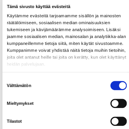
Tämä sivusto käyttää evästeitä
Käytämme evästeitä tarjoamamme sisällön ja mainosten
räätälöimiseen, sosiaalisen median ominaisuuksien
tukemiseen ja kävijämäärämme analysoimiseen. Lisäksi
jaamme sosiaalisen median, mainosalan ja analytiikka-alan
kumppaneillemme tietoja siitä, miten käytät sivustoamme.
Kumppanimme voivat yhdistää näitä tietoja muihin tietoihin,
joita olet antanut heille tai joita on kerätty, kun olet käyttänyt
heidän palvelujaan.
Suostumuksen
Välttämätön
valinta
Mieltymykset
Tilastot