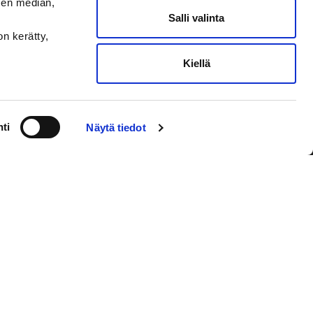
sen median,
Salli valinta
on kerätty,
Kiellä
VAASAN SPORT UUTISKIRJE
ti
Näytä tiedot
Olen lukenut
tietosuojaselosteen
ja
hyväksyn henkilötietojeni käsittelyn
Tilaa sähköpostiisi