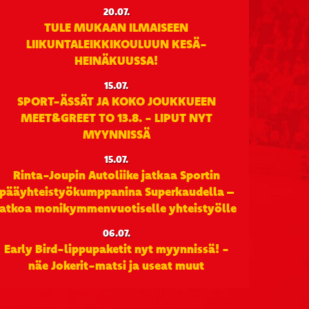
20.07.
TULE MUKAAN ILMAISEEN
LIIKUNTALEIKKIKOULUUN KESÄ-
HEINÄKUUSSA!
15.07.
SPORT-ÄSSÄT JA KOKO JOUKKUEEN
MEET&GREET TO 13.8. - LIPUT NYT
MYYNNISSÄ
15.07.
Rinta-Joupin Autoliike jatkaa Sportin
pääyhteistyökumppanina Superkaudella –
jatkoa monikymmenvuotiselle yhteistyölle
06.07.
Early Bird-lippupaketit nyt myynnissä! -
näe Jokerit-matsi ja useat muut