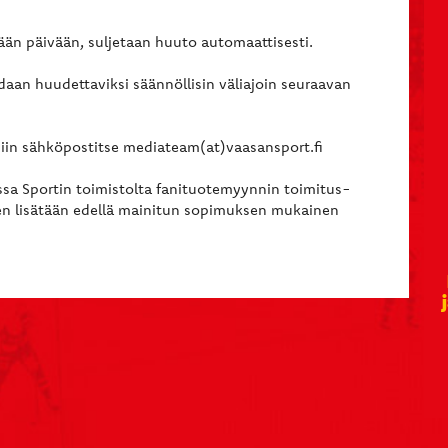
än päivään, suljetaan huuto automaattisesti.
odaan huudettaviksi säännöllisin väliajoin seuraavan
iin sähköpostitse mediateam(at)vaasansport.fi
ssa Sportin toimistolta fanituotemyynnin toimitus-
en lisätään edellä mainitun sopimuksen mukainen