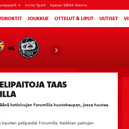
umppanit
Junior Sport
Vaasan Sähkö Areena
SIKORTIT
JOUKKUE
OTTELUT & LIPUT
UUTISET
V
VS.
ELIPAITOJA TAAS
ILLA
väänä kotisivujen Forumilla huutokaupan, jossa huutaa
.
kauden pelipaidat Forumilla. Kaikkien paitojen