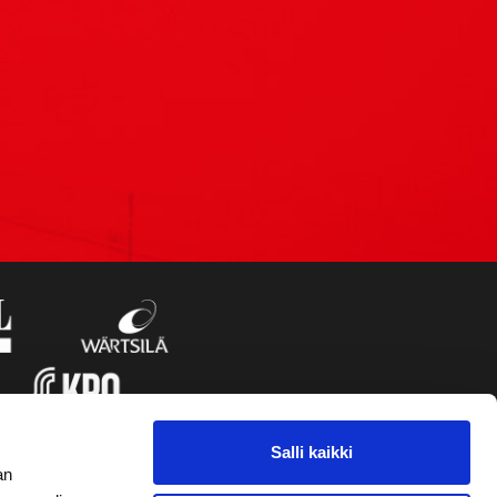
Salli kaikki
an