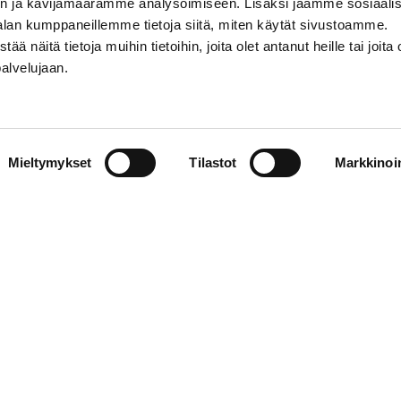
n ja kävijämäärämme analysoimiseen. Lisäksi jaamme sosiaali
alan kumppaneillemme tietoja siitä, miten käytät sivustoamme.
näitä tietoja muihin tietoihin, joita olet antanut heille tai joita 
palvelujaan.
STIEDOT
SOSIAALINEN MEDIA
Mieltymykset
Tilastot
Markkinoin
01 555 600
facebook
p@vaasansport.fi
twitter
instagram
t yhteystiedot
youtube
unnan yhteystiedot
jaseloste
elmä
WiseEvent
powered by