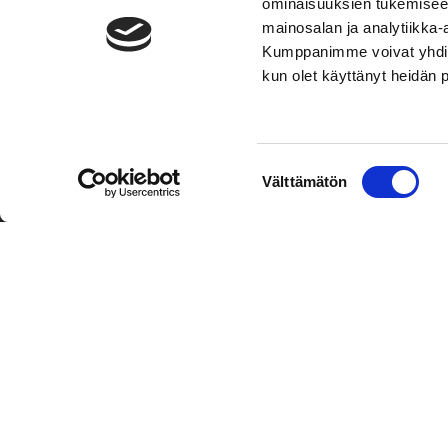
ominaisuuksien tukemisee
mainosalan ja analytiikka-
Kumppanimme voivat yhdistää 
kun olet käyttänyt heidän 
TOIMIPAIKKA
YHTEY
Suostumuksen
Välttämätön
Hockey-Team Vaasan Sport Oy
Puh: 02 
valinta
sportsho
Rinnakkaistie 1
65350 Vaasa
Laajemma
FINLAND
Henkilök
Tietosuo
Oiva
© Hockey-Team Vaasan Sport Oy
| Toiminnanohjausjärjest
WiseNetwork