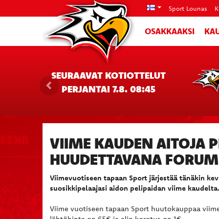
Sport Lounas
K
OSAKKAAKSI
KAU
SEURAAVAT KOTIOTTELUT
PERJANTAI 7.8. 08:45
VIIME KAUDEN AITOJA P
HUUDETTAVANA FORUM
Viimevuotiseen tapaan Sport järjestää tänäkin ke
suosikkipelaajasi aidon pelipaidan viime kaudelta
Viime vuotiseen tapaan Sport huutokauppaa viime 
lähtöhinta on 65€ ja alin korotus on 1€.