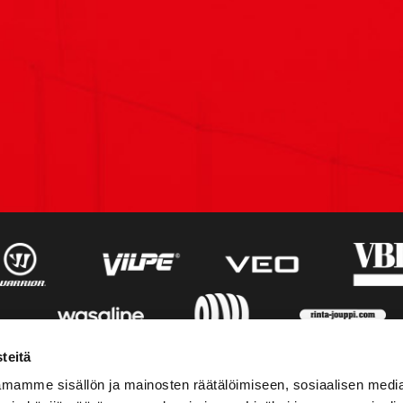
teitä
mamme sisällön ja mainosten räätälöimiseen, sosiaalisen medi