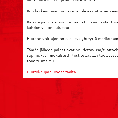
Kun korkeimpaan huutoon ei ole vastattu seitsemä
Kaikkia paitoja ei voi huutaa heti, vaan paidat tu
kahden viikon kuluessa.
Huudon voittajan on otettava yhteyttä mediateam
Tämän jälkeen paidat ovat noudettavissa/tilattavi
sopimuksen mukaisesti. Postitettavaan tuotteese
toimitusmaksu.
Huutokaupan löydät täältä.