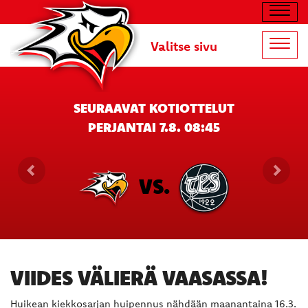
Navig
Valitse sivu
Navig
SEURAAVAT KOTIOTTELUT
PERJANTAI 7.8. 08:45
VS.
VIIDES VÄLIERÄ VAASASSA!
Huikean kiekkosarjan huipennus nähdään maanantaina 16.3.