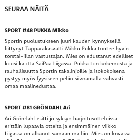
SEURAA NÄITÄ
SPORT #48 PUKKA Mikko
Sportin puolustukseen juuri kauden kynnyksellä
liittynyt Tapparakasvatti Mikko Pukka tuntee hyvin
torstai-illan vastustajan. Mies on edustanut edelliset
kuusi kautta SaiPaa Liigassa. Pukka tuo kokemusta ja
rauhallisuutta Sportin takalinjoille ja isokokoisena
pystyy myös fyysiseen peliin siivoamalla vahvasti
omaa maalinedustaa.
SPORT #81 GRÖNDAHL Ari
Ari Gröndahl esitti jo syksyn harjoitusotteluissa
erittäin lupaavia otteita ja ensimmäinen viikko
Liigassa on alkanut samaan malliin. Mies on kovassa