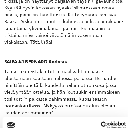
tikissä ja on näyttänyt pärjäävän täysin liigavauhdissa.
Käyttää hyvin kokoaan hyväksi siivotessaan omaa
päätä, painiikin tarvittaessa. Kultakypärää kantava
Raaka-Arska on osunut jo kahdessa pelissä peräkkäin:
lauantaina ylivoimalämäri painui TPS-maaliin ja
tiistaina mies painoi viivalämärin vasempaan
yläkaisaan. Tätä lisää!
SAIPA #1 BERNARD Andreas
Tämä Jukureistakin tuttu maalivahti ei pääse
aloittamaan kauttaan helpossa paikassa. Bernard ei
nimittäin ole tällä kaudella pelannut runkosarjassa
vielä yhtään ottelua, ja hän joutuukin ensimmäiseen
tosi testiin paikasta pahimmassa: Kuparisaaren
hornankattilassa. Näkyykö otteissa ottelun olevan
kauden ensimmäinen?