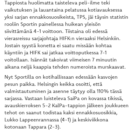
Tappiosta huolimatta taisteleva peli-ilme teki
vaikutuksen ja lauantaina pelatussa kotiavauksessa
yksi sarjan ennakkosuosikeista, TPS, jäi täysin statistin
rooliin Sportin painellessa huikean yleisön
siivittämänä 4-1 voittoon. Tiistaina oli edessä
vierasreissu sarjajohtaja HIFK:n vieraaksi Helsinkiin.
Jostain syystä konetta ei saatu missään kohtaa
käyntiin ja HIFK sai jatkaa voittoputkessa 7-1
voitollaan. Isännät takoivat viimeisen 7 minuutin
aikana neljä kaappia tehden numeroista murskaavat.
Nyt Sportilla on kotihallissaan edessään kasvojen
pesun paikka. Helsingin keikka osoitti, että
valmistautuminen ja asenne täytyy olla 110% tässä
sarjassa. Vastaan luisteleva SaiPa on kovassa tikissä,
avauskierroksen 5-2 KalPa-tappion jälkeen joukkueen
tehot on saanut todistaa kaksi ennakkosuosikkia,
Lukko Lappeenrannassa (4-1) ja keskiviikkona
kotonaan Tappara (2-3).