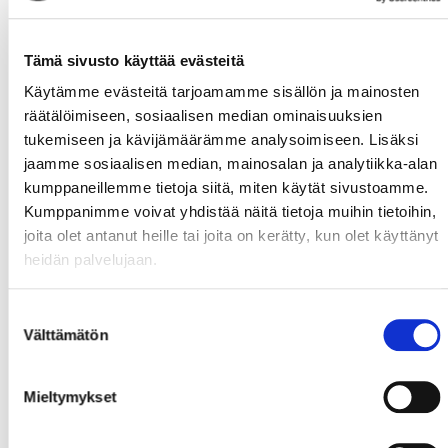
SPORT TÄNÄÄN
Tämä sivusto käyttää evästeitä
#38 Tallberg, Teemu - #23 Immonen, Jarkko - #28
Käytämme evästeitä tarjoamamme sisällön ja mainosten
Kivimäki, Samuli
räätälöimiseen, sosiaalisen median ominaisuuksien
#77 Peltola, Niko - #7 Generous, Matt
tukemiseen ja kävijämäärämme analysoimiseen. Lisäksi
jaamme sosiaalisen median, mainosalan ja analytiikka-alan
kumppaneillemme tietoja siitä, miten käytät sivustoamme.
#3 Bertrand, Charles - #90 Tessier, Kelsey - #21
Kumppanimme voivat yhdistää näitä tietoja muihin tietoihin,
Körkkö, Tomi
joita olet antanut heille tai joita on kerätty, kun olet käyttänyt
heidän palvelujaan.
#8 Valkonen, Joonas - #81 Gröndahl, Ari
Suostumuksen
Välttämätön
#87 Hattunen, Jarkko - #36 Kokkala, Lassi - #11
valinta
Fleury, Damien
#48 Pukka, Mikko - #41 Manninen, Oskari
Mieltymykset