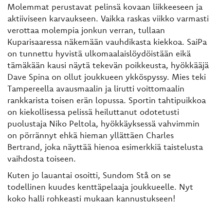
Molemmat perustavat pelinsä kovaan liikkeeseen ja
aktiiviseen karvaukseen. Vaikka raskas viikko varmasti
verottaa molempia jonkun verran, tullaan
Kuparisaaressa näkemään vauhdikasta kiekkoa. SaiPa
on tunnettu hyvistä ulkomaalaislöydöistään eikä
tämäkään kausi näytä tekevän poikkeusta, hyökkääjä
Dave Spina on ollut joukkueen ykköspyssy. Mies teki
Tampereella avausmaalin ja lirutti voittomaalin
rankkarista toisen erän lopussa. Sportin tahtipuikkoa
on kiekollisessa pelissä heiluttanut odotetusti
puolustaja Niko Peltola, hyökkäyksessä vahvimmin
on pörrännyt ehkä hieman yllättäen Charles
Bertrand, joka näyttää hienoa esimerkkiä taistelusta
vaihdosta toiseen.
Kuten jo lauantai osoitti, Sundom Stå on se
todellinen kuudes kenttäpelaaja joukkueelle. Nyt
koko halli rohkeasti mukaan kannustukseen!