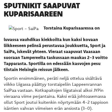
SPUTNIKIT SAAPUVAT
KUPARISAAREEN
Torstaina Kuparisaaressa on
luvassa vauhdikas kiekkoilta kun kaksi kovaan
liikkeeseen pelinsä perustavaa joukkuetta, Sport ja
SaiPa, iskevät yhteen. Vieraat saapuvat Vaasaan
suoraan Tampereelta taskussaan maukas 2-3 voitto
Tapparasta. Sportilla on edessään kasvojen pesu
tiistain Helsingin reissun jälkeen.
Sportin ensimmäinen, peräti neljä ottelua sisältävä
viikko Liigassa päättyy torstaipeliin Lappeenrannan
SaiPaa vastaan. Kotkapaitojen liigataival alkoi JYPin
vieraana viime perjantaina. Kaksi erää johtoasemassa
ollut Sport joutui kuitenkin nöyrtymään 4-2 tappioon
isäntien vahvan viimeisen erän ansiosta (3-0).