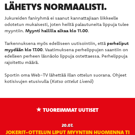
LÄHETYS NORMAALISTI.
Jukureiden faniryhmä ei saanut kannattajiaan liikkeelle
odotetun mukaisesti, joten heiltä palautuneita lippuja tulee
myyntiin.
Myynti hallilla alkaa klo 11.
00
.
Tarkennuksena myös edelliseen uutisointiin, että
perheliput
myydään klo 17.00
. Vaatimuksena perhelippujen saantiin on
edelleen perheen läsnäolo lippuja ostettaessa. Perhelippuja
rajoitettu määrä.
Sportin oma Web-TV lähettää illan ottelun suorana. Ohjeet
kotisivujen etusivulla (
Katso ottelut Livenä
)
TUOREIMMAT UUTISET
20.07.
JOKERIT-OTTELUN LIPUT MYYNTIIN HUOMENNA TI