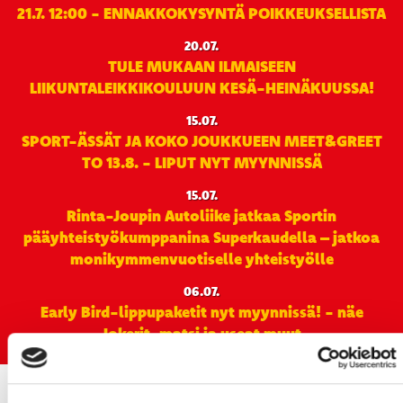
21.7. 12:00 - ENNAKKOKYSYNTÄ POIKKEUKSELLISTA
20.07.
TULE MUKAAN ILMAISEEN
LIIKUNTALEIKKIKOULUUN KESÄ-HEINÄKUUSSA!
15.07.
SPORT-ÄSSÄT JA KOKO JOUKKUEEN MEET&GREET
TO 13.8. - LIPUT NYT MYYNNISSÄ
15.07.
Rinta-Joupin Autoliike jatkaa Sportin
pääyhteistyökumppanina Superkaudella – jatkoa
monikymmenvuotiselle yhteistyölle
06.07.
Early Bird-lippupaketit nyt myynnissä! - näe
Jokerit-matsi ja useat muut