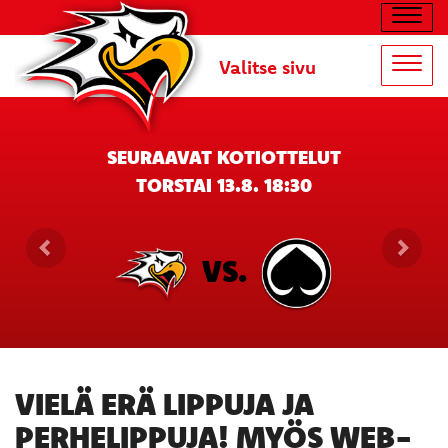
Navig
Valitse sivu
Navig
SEURAAVAT KOTIOTTELUT
TORSTAI 13.8. 18:30
VS.
VIELÄ ERÄ LIPPUJA JA
PERHELIPPUJA! MYÖS WEB-