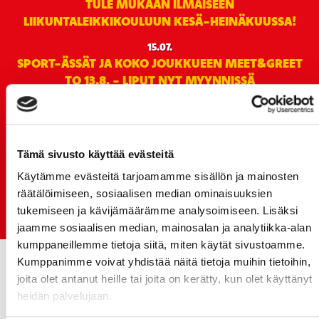
TULE MUKAAN ILMAISEEN
LIIKUNTALEIKKIKOULUUN KESÄ-HEINÄKUUSSA!
15.07.
SPORT-ÄSSÄT JA KOKO JOUKKUEEN MEET&GREET
TO 13.8. - LIPUT NYT MYYNNISSÄ
15.07.
Rinta-Joupin Autoliike jatkaa Sportin
pääyhteistyökumppanina Superkaudella – jatkoa
monikymmenvuotiselle yhteistyölle
Tämä sivusto käyttää evästeitä
Käytämme evästeitä tarjoamamme sisällön ja mainosten
06.07.
räätälöimiseen, sosiaalisen median ominaisuuksien
Early Bird-lippupaketit nyt myynnissä! - näe
tukemiseen ja kävijämäärämme analysoimiseen. Lisäksi
Jokerit-matsi ja useat muut
jaamme sosiaalisen median, mainosalan ja analytiikka-alan
kumppaneillemme tietoja siitä, miten käytät sivustoamme.
Kumppanimme voivat yhdistää näitä tietoja muihin tietoihin,
joita olet antanut heille tai joita on kerätty, kun olet käyttänyt
heidän palvelujaan.