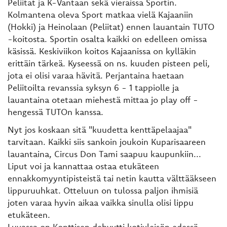
Peliitat ja K-Vantaan sekä vieraissa Sportin.
Kolmantena oleva Sport matkaa vielä Kajaaniin
(Hokki) ja Heinolaan (Peliitat) ennen lauantain TUTO
-koitosta. Sportin osalta kaikki on edelleen omissa
käsissä. Keskiviikon koitos Kajaanissa on kylläkin
erittäin tärkeä. Kyseessä on ns. kuuden pisteen peli,
jota ei olisi varaa hävitä. Perjantaina haetaan
Peliitoilta revanssia syksyn 6 - 1 tappiolle ja
lauantaina otetaan miehestä mittaa jo play off -
hengessä TUTOn kanssa.
Nyt jos koskaan sitä "kuudetta kenttäpelaajaa"
tarvitaan. Kaikki siis sankoin joukoin Kuparisaareen
lauantaina, Circus Don Tami saapuu kaupunkiin...
Liput voi ja kannattaa ostaa etukäteen
ennakkomyyntipisteistä tai netin kautta välttääkseen
lippuruuhkat. Otteluun on tulossa paljon ihmisiä
joten varaa hyvin aikaa vaikka sinulla olisi lippu
etukäteen.
Luvassa on Konttisen debyytti kotiyleisön edessä