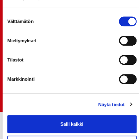
20.07.
TULE MUKAAN ILMAISEEN
Suostumuksen
LIIKUNTALEIKKIKOULUUN KESÄ-HEINÄKUUSSA!
Välttämätön
valinta
15.07.
SPORT-ÄSSÄT JA KOKO JOUKKUEEN MEET&GREET
Mieltymykset
TO 13.8. - LIPUT NYT MYYNNISSÄ
15.07.
Rinta-Joupin Autoliike jatkaa Sportin
Tilastot
pääyhteistyökumppanina Superkaudella – jatkoa
monikymmenvuotiselle yhteistyölle
Markkinointi
06.07.
Early Bird-lippupaketit nyt myynnissä! - näe
Jokerit-matsi ja useat muut
Näytä tiedot
Salli kaikki