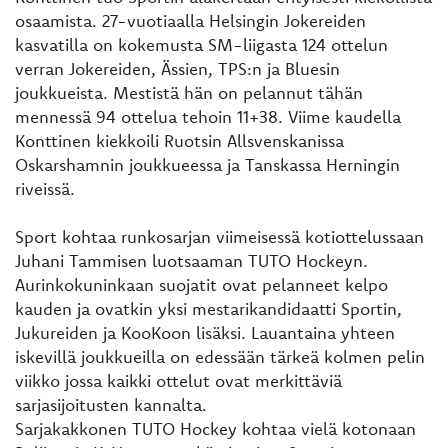
osaamista. 27-vuotiaalla Helsingin Jokereiden
kasvatilla on kokemusta SM-liigasta 124 ottelun
verran Jokereiden, Ässien, TPS:n ja Bluesin
joukkueista. Mestistä hän on pelannut tähän
mennessä 94 ottelua tehoin 11+38. Viime kaudella
Konttinen kiekkoili Ruotsin Allsvenskanissa
Oskarshamnin joukkueessa ja Tanskassa Herningin
riveissä.
Sport kohtaa runkosarjan viimeisessä kotiottelussaan
Juhani Tammisen luotsaaman TUTO Hockeyn.
Aurinkokuninkaan suojatit ovat pelanneet kelpo
kauden ja ovatkin yksi mestarikandidaatti Sportin,
Jukureiden ja KooKoon lisäksi. Lauantaina yhteen
iskevillä joukkueilla on edessään tärkeä kolmen pelin
viikko jossa kaikki ottelut ovat merkittäviä
sarjasijoitusten kannalta.
Sarjakakkonen TUTO Hockey kohtaa vielä kotonaan