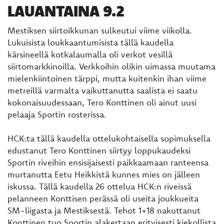
LAUANTAINA 9.2
Mestiksen siirtoikkunan sulkeutui viime viikolla.
Lukuisista loukkaantumisista tällä kaudella
kärsineellä kotkalaumalla oli verkot vesillä
siirtomarkkinoilla. Verkkoihin olikin uimassa muutama
mielenkiintoinen tärppi, mutta kuitenkin ihan viime
metreillä varmalta vaikuttanutta saalista ei saatu
kokonaisuudessaan, Tero Konttinen oli ainut uusi
pelaaja Sportin rosterissa.
HCK:ta tällä kaudella ottelukohtaisella sopimuksella
edustanut Tero Konttinen siirtyy loppukaudeksi
Sportin riveihin ensisijaisesti paikkaamaan ranteensa
murtanutta Eetu Heikkistä kunnes mies on jälleen
iskussa. Tällä kaudella 26 ottelua HCK:n riveissä
pelanneen Konttisen perässä oli useita joukkueita
SM-liigasta ja Mestiksestä. Tehot 1+18 nakuttanut
Konttinen tuo Sportin alakertaan erityisesti kiekollista