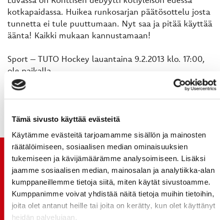
kotkapaidassa. Huikea runkosarjan päätösottelu josta
tunnetta ei tule puuttumaan. Nyt saa ja pitää käyttää
äänta! Kaikki mukaan kannustamaan!
Sport – TUTO Hockey lauantaina 9.2.2013 klo. 17:00,
ole paikalla.
(CH)
Tämä sivusto käyttää evästeitä
Käytämme evästeitä tarjoamamme sisällön ja mainosten
räätälöimiseen, sosiaalisen median ominaisuuksien
TUOREIMMAT UUTISET
tukemiseen ja kävijämäärämme analysoimiseen. Lisäksi
jaamme sosiaalisen median, mainosalan ja analytiikka-alan
kumppaneillemme tietoja siitä, miten käytät sivustoamme.
20.07.
JOKERIT-OTTELUN LIPUT MYYNTIIN HUOMENNA TI
Kumppanimme voivat yhdistää näitä tietoja muihin tietoihin,
21.7. 12:00 - ENNAKKOKYSYNTÄ POIKKEUKSELLISTA
joita olet antanut heille tai joita on kerätty, kun olet käyttänyt
heidän palvelujaan.