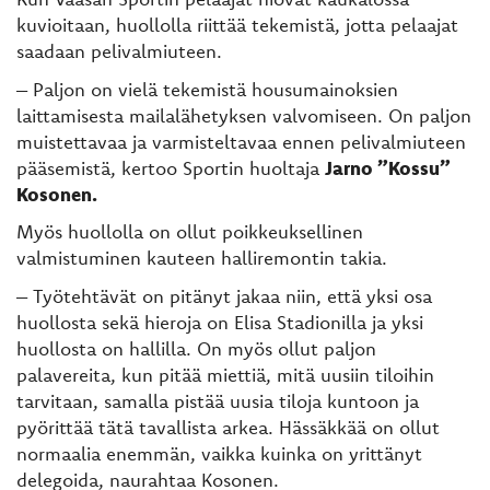
kuvioitaan, huollolla riittää tekemistä, jotta pelaajat
saadaan pelivalmiuteen.
– Paljon on vielä tekemistä housumainoksien
laittamisesta mailalähetyksen valvomiseen. On paljon
muistettavaa ja varmisteltavaa ennen pelivalmiuteen
pääsemistä, kertoo Sportin huoltaja
Jarno ”Kossu”
Kosonen.
Myös huollolla on ollut poikkeuksellinen
valmistuminen kauteen halliremontin takia.
– Työtehtävät on pitänyt jakaa niin, että yksi osa
huollosta sekä hieroja on Elisa Stadionilla ja yksi
huollosta on hallilla. On myös ollut paljon
palavereita, kun pitää miettiä, mitä uusiin tiloihin
tarvitaan, samalla pistää uusia tiloja kuntoon ja
pyörittää tätä tavallista arkea. Hässäkkää on ollut
normaalia enemmän, vaikka kuinka on yrittänyt
delegoida, naurahtaa Kosonen.