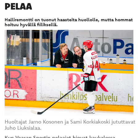
PELAA
Halliremontti on tuonut haasteita huollolle, mutta hommat
hoituu hyvällä fiiliksellä.
Huoltajat Jarno Kosonen ja Sami Korkiakoski jututtavat
Juho Liuksialaa.
Kun Vaasan Sportin pelaajat hiovat kaukalossa