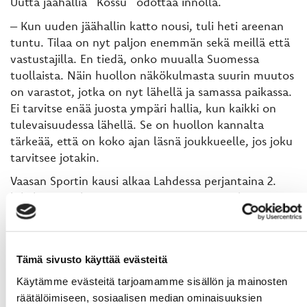
Uutta jäähallia ”Kossu” odottaa innolla.
– Kun uuden jäähallin katto nousi, tuli heti areenan
tuntu. Tilaa on nyt paljon enemmän sekä meillä että
vastustajilla. En tiedä, onko muualla Suomessa
tuollaista. Näin huollon näkökulmasta suurin muutos
on varastot, jotka on nyt lähellä ja samassa paikassa.
Ei tarvitse enää juosta ympäri hallia, kun kaikki on
tulevaisuudessa lähellä. Se on huollon kannalta
tärkeää, että on koko ajan läsnä joukkueelle, jos joku
tarvitsee jotakin.
Vaasan Sportin kausi alkaa Lahdessa perjantaina 2.
lokakuuta Pelicansia vastaan. Kotiavaus pelataan
uudistetulla Vaasan Sähkö Areenalla lauantaina 10.
lokakuuta klo 18.30, kun vastaan asettuu Porin Ässät.
Tämä sivusto käyttää evästeitä
Käytämme evästeitä tarjoamamme sisällön ja mainosten
räätälöimiseen, sosiaalisen median ominaisuuksien