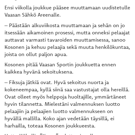
Ensi viikolla joukkue pääsee muuttamaan uudistetulle
Vaasan Sähkö Areenalle.
– Päästään alkuviikosta muuttamaan ja sehän on jo
itsessään aikamoinen prosessi, mutta onneksi pelaajat
auttavat varmasti tavaroiden muuttamisessa, sanoo
Kosonen ja kehuu pelaajia sekä muuta henkilökuntaa,
joista on ollut paljon apua.
Kosonen pitää Vaasan Sportin joukkuetta ennen
kaikkea hyvänä sekoituksena.
– Fiksuja jätkiä ovat. Hyvä sekoitus nuorta ja
kokeneempaa, kyllä siinä saa vastustajat olla hereillä.
Ovat olleet myös helppoja huoltajille, ymmärtäneet
hyvin tilannetta. Mielestäni valmennuksen luotto
pelaajiin ja pelaajien luotto valmennukseen on
hyvällä mallilla. Koko ajan vedetään täysillä, ei
harhailla, toteaa Kosonen joukkueesta.