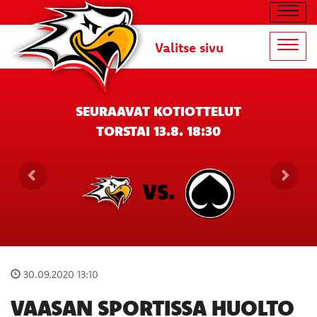
Navig
Valitse sivu
Navig
SEURAAVAT KOTIOTTELUT
TORSTAI 13.8. 18:30
VS.
30.09.2020 13:10
VAASAN SPORTISSA HUOLTO