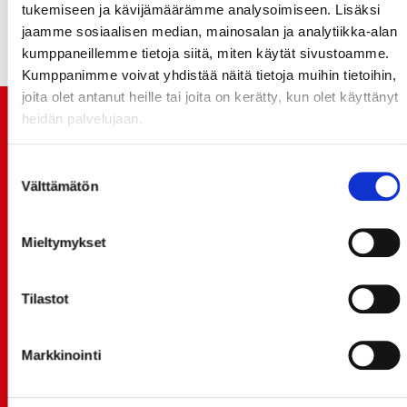
tukemiseen ja kävijämäärämme analysoimiseen. Lisäksi
jaamme sosiaalisen median, mainosalan ja analytiikka-alan
kumppaneillemme tietoja siitä, miten käytät sivustoamme.
Kumppanimme voivat yhdistää näitä tietoja muihin tietoihin,
joita olet antanut heille tai joita on kerätty, kun olet käyttänyt
heidän palvelujaan.
TUOREIMMAT UUTISET
Suostumuksen
20.07.
Välttämätön
JOKERIT-OTTELUN LIPUT MYYNTIIN HUOMENNA TI
valinta
21.7. 12:00 - ENNAKKOKYSYNTÄ POIKKEUKSELLISTA
Mieltymykset
20.07.
TULE MUKAAN ILMAISEEN
LIIKUNTALEIKKIKOULUUN KESÄ-HEINÄKUUSSA!
Tilastot
15.07.
SPORT-ÄSSÄT JA KOKO JOUKKUEEN MEET&GREET
Markkinointi
TO 13.8. - LIPUT NYT MYYNNISSÄ
15.07.