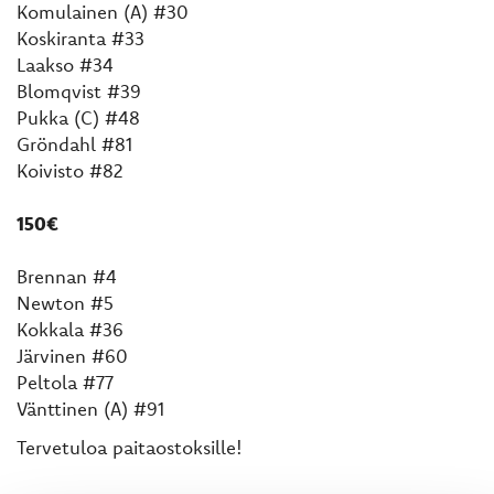
Komulainen (A) #30
Koskiranta #33
Laakso #34
Blomqvist #39
Pukka (C) #48
Gröndahl #81
Koivisto #82
150€
Brennan #4
Newton #5
Kokkala #36
Järvinen #60
Peltola #77
Vänttinen (A) #91
Tervetuloa paitaostoksille!