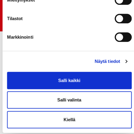
06.07.
Early Bird-lippupaketit nyt myynnissä! - näe
Tilastot
Jokerit-matsi ja useat muut
Markkinointi
Näytä tiedot
Salli kaikki
Salli valinta
Kiellä