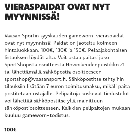
VIERASPAIDAT OVAT NYT
MYYNNISSÄ!
Vaasan Sportin syyskauden gameworn-vieraspaidat
ovat nyt myynnissä! Paidat on jaoteltu kolmeen
hintaluokkaan: 100€, 130€ ja 150€. Pelaajakohtaisen
listauksen löydät alta. Voit ostaa paitasi joko
SportShopista osoitteesta Hovioikeudenpuistikko 21
tai lähettämällä sähköpostia osoitteeseen
sportshop@vaasansport.fi. Sähköpostitse tehtyihin
tilauksiin lisätään 7 euron toimitusmaksu, mikäli paita
postitetaan ostajalle. Pelipaitoja koskevat tiedustelut
voi lähettää sähköpostitse yllä mainittuun
sähköpostiosoitteeseen. Kaikkien pelipaitojen mukaan
kuuluu gameworn-todistus.
100€