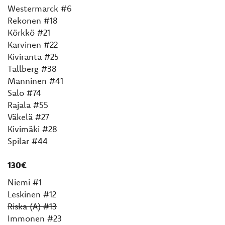
Westermarck #6
Rekonen #18
Körkkö #21
Karvinen #22
Kiviranta #25
Tallberg #38
Manninen #41
Salo #74
Rajala #55
Väkelä #27
Kivimäki #28
Spilar #44
130€
Niemi #1
Leskinen #12
Riska (A) #13
Immonen #23