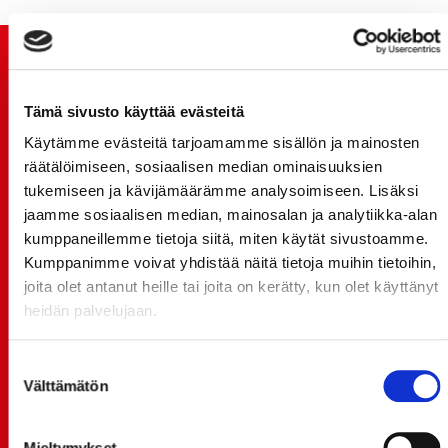
TUOREIMMAT UUTISET
Tämä sivusto käyttää evästeitä
20.07.
JOKERIT-OTTELUN LIPUT MYYNTIIN HUOMENNA TI
Käytämme evästeitä tarjoamamme sisällön ja mainosten
21.7. 12:00 - ENNAKKOKYSYNTÄ POIKKEUKSELLISTA
räätälöimiseen, sosiaalisen median ominaisuuksien
tukemiseen ja kävijämäärämme analysoimiseen. Lisäksi
20.07.
jaamme sosiaalisen median, mainosalan ja analytiikka-alan
TULE MUKAAN ILMAISEEN
kumppaneillemme tietoja siitä, miten käytät sivustoamme.
LIIKUNTALEIKKIKOULUUN KESÄ-HEINÄKUUSSA!
Kumppanimme voivat yhdistää näitä tietoja muihin tietoihin,
15.07.
joita olet antanut heille tai joita on kerätty, kun olet käyttänyt
SPORT-ÄSSÄT JA KOKO JOUKKUEEN MEET&GREET
heidän palvelujaan.
TO 13.8. - LIPUT NYT MYYNNISSÄ
15.07.
Suostumuksen
Rinta-Joupin Autoliike jatkaa Sportin
Välttämätön
valinta
pääyhteistyökumppanina Superkaudella – jatkoa
monikymmenvuotiselle yhteistyölle
Mieltymykset