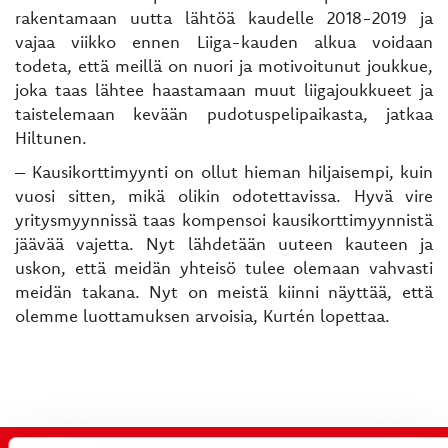
rakentamaan uutta lähtöä kaudelle 2018-2019 ja
vajaa viikko ennen Liiga-kauden alkua voidaan
todeta, että meillä on nuori ja motivoitunut joukkue,
joka taas lähtee haastamaan muut liigajoukkueet ja
taistelemaan kevään pudotuspelipaikasta, jatkaa
Hiltunen.
– Kausikorttimyynti on ollut hieman hiljaisempi, kuin
vuosi sitten, mikä olikin odotettavissa. Hyvä vire
yritysmyynnissä taas kompensoi kausikorttimyynnistä
jäävää vajetta. Nyt lähdetään uuteen kauteen ja
uskon, että meidän yhteisö tulee olemaan vahvasti
meidän takana. Nyt on meistä kiinni näyttää, että
olemme luottamuksen arvoisia, Kurtén lopettaa.