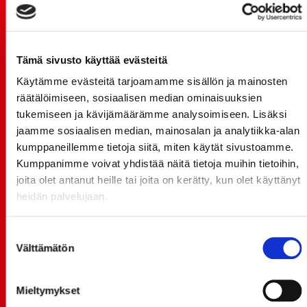
TUOREIMMAT UUTISET
20.07.
Tämä sivusto käyttää evästeitä
JOKERIT-OTTELUN LIPUT MYYNTIIN HUOMENNA TI
21.7. 12:00 - ENNAKKOKYSYNTÄ POIKKEUKSELLISTA
Käytämme evästeitä tarjoamamme sisällön ja mainosten
räätälöimiseen, sosiaalisen median ominaisuuksien
20.07.
tukemiseen ja kävijämäärämme analysoimiseen. Lisäksi
TULE MUKAAN ILMAISEEN
jaamme sosiaalisen median, mainosalan ja analytiikka-alan
LIIKUNTALEIKKIKOULUUN KESÄ-HEINÄKUUSSA!
kumppaneillemme tietoja siitä, miten käytät sivustoamme.
15.07.
Kumppanimme voivat yhdistää näitä tietoja muihin tietoihin,
SPORT-ÄSSÄT JA KOKO JOUKKUEEN MEET&GREET
joita olet antanut heille tai joita on kerätty, kun olet käyttänyt
TO 13.8. - LIPUT NYT MYYNNISSÄ
heidän palvelujaan.
15.07.
Rinta-Joupin Autoliike jatkaa Sportin
Suostumuksen
Välttämätön
pääyhteistyökumppanina Superkaudella – jatkoa
valinta
monikymmenvuotiselle yhteistyölle
Mieltymykset
06.07.
Early Bird-lippupaketit nyt myynnissä! - näe