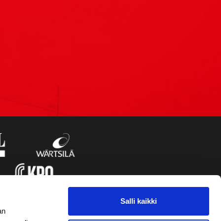
Salli kaikki
an