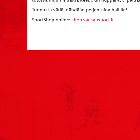
Tunnusta väriä, nähdään perjantaina hallilla!
SportShop online:
shop.vaasansport.fi