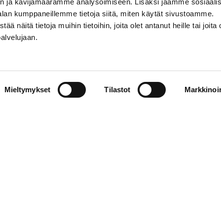
n ja kävijämäärämme analysoimiseen. Lisäksi jaamme sosiaali
alan kumppaneillemme tietoja siitä, miten käytät sivustoamme.
näitä tietoja muihin tietoihin, joita olet antanut heille tai joita 
palvelujaan.
STIEDOT
SOSIAALINEN MEDIA
Mieltymykset
Tilastot
Markkinoin
01 555 600
facebook
p@vaasansport.fi
twitter
instagram
t yhteystiedot
youtube
unnan yhteystiedot
jaseloste
elmä
WiseEvent
powered by