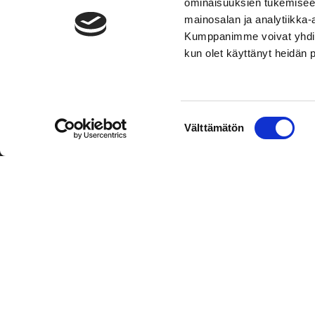
ominaisuuksien tukemisee
mainosalan ja analytiikka-
Kumppanimme voivat yhdistää 
kun olet käyttänyt heidän 
TOIMIPAIKKA
YHTEY
Suostumuksen
Välttämätön
Hockey-Team Vaasan Sport Oy
Puh: 02 
valinta
sportsho
Rinnakkaistie 1
65350 Vaasa
Laajemma
FINLAND
Henkilök
Tietosuo
Oiva
© Hockey-Team Vaasan Sport Oy
| Toiminnanohjausjärjest
WiseNetwork