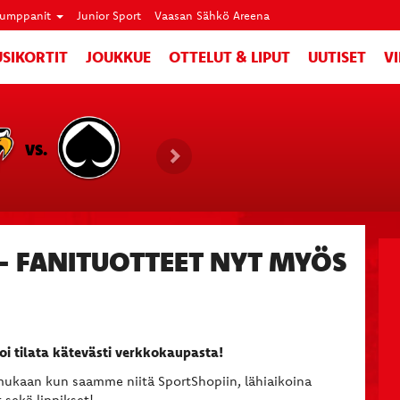
umppanit
Junior Sport
Vaasan Sähkö Areena
SIKORTIT
JOUKKUE
OTTELUT & LIPUT
UUTISET
V
VS.
- FANITUOTTEET NYT MYÖS
voi tilata kätevästi verkkokaupasta!
mukaan kun saamme niitä SportShopiin, lähiaikoina
sekä lippikset!