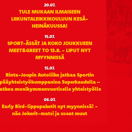
20.07.
TULE MUKAAN ILMAISEEN
LIIKUNTALEIKKIKOULUUN KESÄ-
HEINÄKUUSSA!
15.07.
SPORT-ÄSSÄT JA KOKO JOUKKUEEN
MEET&GREET TO 13.8. - LIPUT NYT
MYYNNISSÄ
15.07.
Rinta-Joupin Autoliike jatkaa Sportin
pääyhteistyökumppanina Superkaudella –
jatkoa monikymmenvuotiselle yhteistyölle
06.07.
Early Bird-lippupaketit nyt myynnissä! -
näe Jokerit-matsi ja useat muut