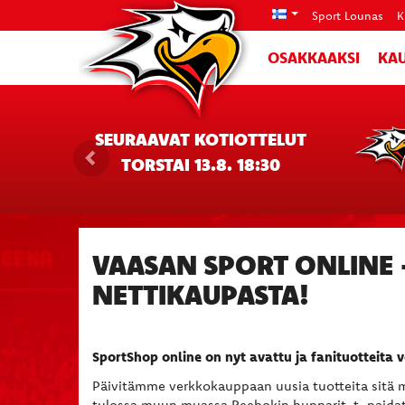
Sport Lounas
K
OSAKKAAKSI
KAU
SEURAAVAT KOTIOTTELUT
TORSTAI 13.8. 18:30
VAASAN SPORT ONLINE 
NETTIKAUPASTA!
SportShop online on nyt avattu ja fanituotteita 
Päivitämme verkkokauppaan uusia tuotteita sitä 
tulossa muun muassa Reebokin hupparit, t-paidat 