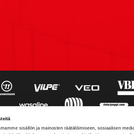
teitä
mamme sisällön ja mainosten räätälöimiseen, sosiaalisen medi