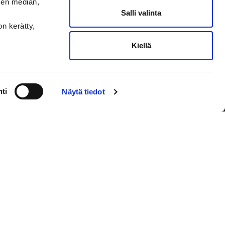
sen median,
Salli valinta
on kerätty,
Kiellä
VAASAN SPORT UUTISKIRJE
ti
Näytä tiedot
Olen lukenut
tietosuojaselosteen
ja
hyväksyn henkilötietojeni käsittelyn
Tilaa sähköpostiisi