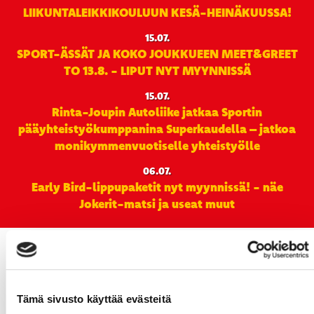
LIIKUNTALEIKKIKOULUUN KESÄ-HEINÄKUUSSA!
15.07.
SPORT-ÄSSÄT JA KOKO JOUKKUEEN MEET&GREET
TO 13.8. - LIPUT NYT MYYNNISSÄ
15.07.
Rinta-Joupin Autoliike jatkaa Sportin
pääyhteistyökumppanina Superkaudella – jatkoa
monikymmenvuotiselle yhteistyölle
06.07.
Early Bird-lippupaketit nyt myynnissä! - näe
Jokerit-matsi ja useat muut
Tämä sivusto käyttää evästeitä