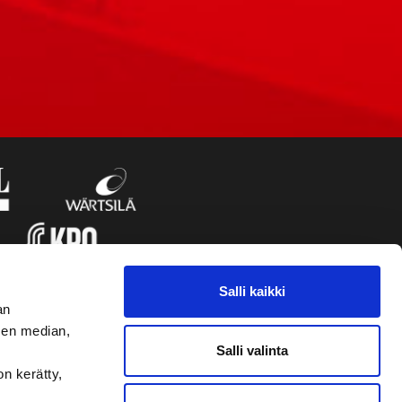
Salli kaikki
an
sen median,
Salli valinta
on kerätty,