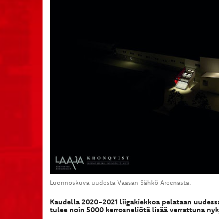
Luonnoskuva uudesta Vaasan Sähkö Areenasta.
Kaudella 2020-2021 liigakiekkoa pelataan uudess
tulee noin 5000 kerrosneliötä lisää verrattuna nyk