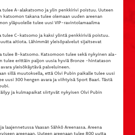
tulee A-alakatsomo ja ylin penkkirivi poistuu. Uuteen
n katsomon takana tulee olemaan uuden areenan
mon yläpuolelle tulee uusi VIP-ravintolamaailma
tulee C-katsomo ja kaksi ylintä penkkiriviä poistuu.
tta aitiota. Lähimmät yleisöpalvelut sijaitsevat
 tulee B-katsomo. Katsomoon tulee sekä nykyinen ala-
tulee erittäin paljon uusia hyviä Bronze -hintatason
avara yleisökäytävä palveluineen.
sillä muutoksella, että Olvi Pubin paikalle tulee uusi
uusi 300 hengen avara ja viihtyisä Sport Baari. Tästä
pubi.
lyy ja kulmapaikat siirtyvät nykyisen Olvi Pubin
 ja laajennetussa Vaasan Sähkö Areenassa. Areena
nykyiseen areenaan. Uuteen areenaan tulee 800 uutta