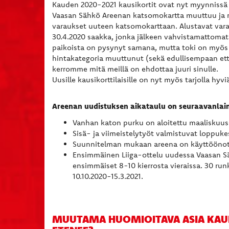
Kauden 2020-2021 kausikortit ovat nyt myynnissä
Vaasan Sähkö Areenan katsomokartta muuttuu ja nyk
varaukset uuteen katsomokarttaan. Alustavat var
30.4.2020 saakka, jonka jälkeen vahvistamattomat
paikoista on pysynyt samana, mutta toki on myös 
hintakategoria muuttunut (sekä edullisempaan että
kerromme mitä meillä on ehdottaa juuri sinulle.
Uusille kausikorttilaisille on nyt myös tarjolla hy
Areenan uudistuksen aikataulu on seuraavanlai
Vanhan katon purku on aloitettu maaliskuus
Sisä- ja viimeistelytyöt valmistuvat loppuk
Suunnitelman mukaan areena on käyttöönot
Ensimmäinen Liiga-ottelu uudessa Vaasan Sä
ensimmäiset 8-10 kierrosta vieraissa. 30 run
10.10.2020-15.3.2021.
MUUTAMA HUOMIOITAVA ASIA KAUD