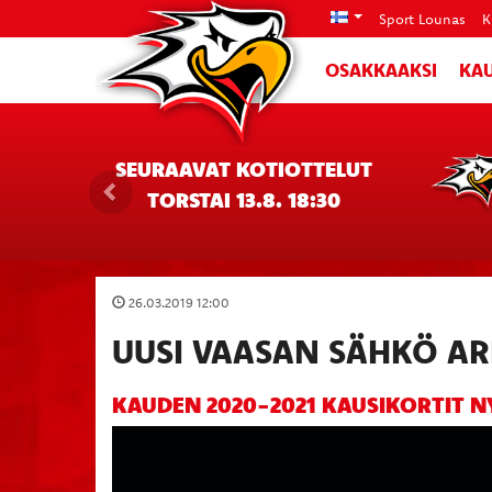
Sport Lounas
K
OSAKKAAKSI
KAU
SEURAAVAT KOTIOTTELUT
TORSTAI 13.8. 18:30
26.03.2019 12:00
UUSI VAASAN SÄHKÖ AR
KAUDEN 2020-2021 KAUSIKORTIT N