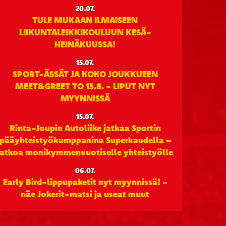
20.07.
TULE MUKAAN ILMAISEEN
LIIKUNTALEIKKIKOULUUN KESÄ-
HEINÄKUUSSA!
15.07.
SPORT-ÄSSÄT JA KOKO JOUKKUEEN
MEET&GREET TO 13.8. - LIPUT NYT
MYYNNISSÄ
15.07.
Rinta-Joupin Autoliike jatkaa Sportin
pääyhteistyökumppanina Superkaudella –
jatkoa monikymmenvuotiselle yhteistyölle
06.07.
Early Bird-lippupaketit nyt myynnissä! -
näe Jokerit-matsi ja useat muut