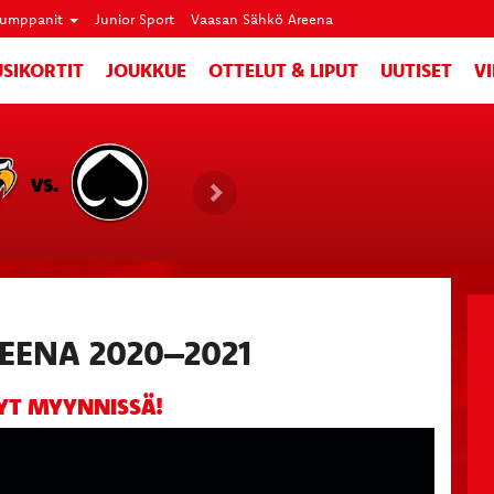
umppanit
Junior Sport
Vaasan Sähkö Areena
SIKORTIT
JOUKKUE
OTTELUT & LIPUT
UUTISET
V
VS.
EENA 2020–2021
YT MYYNNISSÄ!