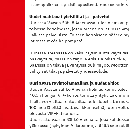
istumapaikkaa ja yleisökapasiteetti nousee noin 5 
Uudet mahtavat yleisötilat ja -palvelut
Uudessa Vaasan Sähkö Areenassa tulee olemaan paljo
toisessa kerroksessa, joten areena on jatkossa ym
kaikista palveluista. Toiseen kerrokseen pääsee my
jatkossa myös helpompaa!
Uudessa areenassa on kaksi täysin uutta käytävää
pääkäytävä, missä on tarjolla erilaisia pikaruokia,
Baarissa on tilava ja viihtyisä pubimiljöö. Mootto
viihtyisät tilat ja palvelut yhdessäololle.
Uusi avara ravintolamaailma ja uudet aitiot
Uuden Vaasan Sähkö Areenan kolmas kerros tulee 
400:n hengen VIP-kerros tarjoaa yrityksille erinom
Täällä voi viettää rentoa iltaa pubialueella tai m
100 metriä pitkä avattava ikkunaseinä, joten voit s
olevasta VIP-katsomosta.
Uudistettu Vaasan Sähkö Areena tarjoaa kahdeksan
yläosassa (nykyinen A-katsomo). Täältä seuraat l