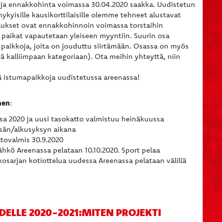
 ja ennakkohinta voimassa 30.04.2020 saakka. Uudistetun
yisille kausikorttilaisille olemme tehneet alustavat
aukset ovat ennakkohinnoin voimassa torstaihin
 paikat vapautetaan yleiseen myyntiin. Suurin osa
paikkoja, joita on jouduttu siirtämään. Osassa on myös
 kalliimpaan kategoriaan). Ota meihin yhteyttä, niin
viä istumapaikkoja uudistetussa areenassa!
nen
:
sa 2020 ja uusi tasokatto valmistuu heinäkuussa
esän/alkusyksyn aikana
tovalmis 30.9.2020
hkö Areenassa pelataan 10.10.2020. Sport pelaa
kosarjan kotiottelua uudessa Areenassa pelataan välillä
ELLE 2020-2021:MITEN PROJEKTI