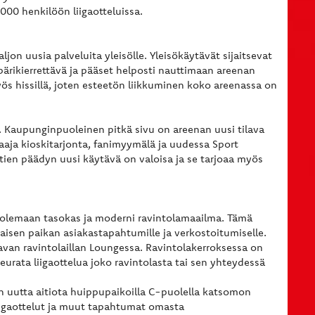
000 henkilöön liigaotteluissa.
n uusia palveluita yleisölle. Yleisökäytävät sijaitsevat
pärikierrettävä ja pääset helposti nauttimaan areenan
ös hissillä, joten esteetön liikkuminen koko areenassa on
. Kaupunginpuoleinen pitkä sivu on areenan uusi tilava
 laaja kioskitarjonta, fanimyymälä ja uudessa Sport
ritien päädyn uusi käytävä on valoisa ja se tarjoaa myös
olemaan tasokas ja moderni ravintolamaailma. Tämä
aisen paikan asiakastapahtumille ja verkostoitumiselle.
ukavan ravintolaillan Loungessa. Ravintolakerroksessa on
eurata liigaottelua joko ravintolasta tai sen yhteydessä
 uutta aitiota huippupaikoilla C-puolella katsomon
iigaottelut ja muut tapahtumat omasta