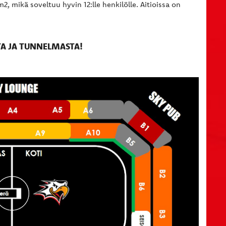
, mikä soveltuu hyvin 12:lle henkilölle. Aitioissa on
TA JA TUNNELMASTA!