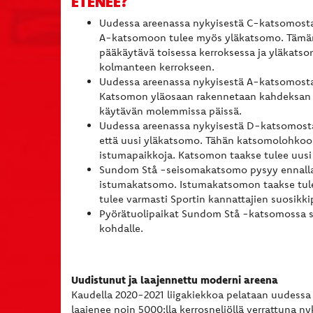
ETENEE?
Uudessa areenassa nykyisestä C-katsomosta 
A-katsomoon tulee myös yläkatsomo. Tämä
pääkäytävä toisessa kerroksessa ja yläkatso
kolmanteen kerrokseen.
Uudessa areenassa nykyisestä A-katsomosta 
Katsomon yläosaan rakennetaan kahdeksan uu
käytävän molemmissa päissä.
Uudessa areenassa nykyisestä D-katsomosta
että uusi yläkatsomo. Tähän katsomolohkoon 
istumapaikkoja. Katsomon taakse tulee uusi 
Sundom Stå -seisomakatsomo pysyy ennallaan 
istumakatsomo. Istumakatsomon taakse tulee 
tulee varmasti Sportin kannattajien suosikki
Pyörätuolipaikat Sundom Stå -katsomossa säi
kohdalle.
Uudistunut ja laajennettu moderni areena
Kaudella 2020-2021 liigakiekkoa pelataan uudessa
laajenee noin 5000:lla kerrosneliöllä verrattuna 