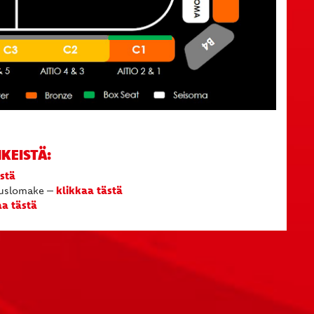
KEISTÄ:
ästä
klikkaa tästä
auslomake –
aa tästä