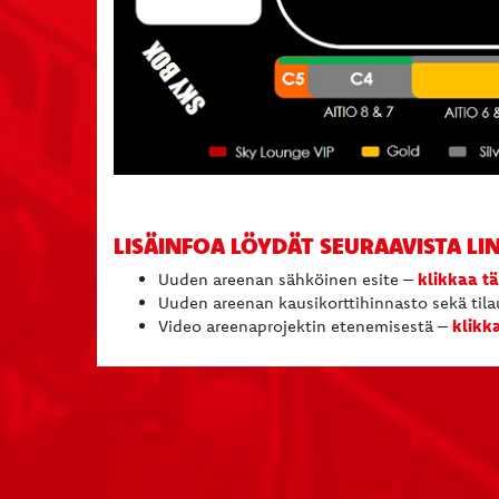
LISÄINFOA LÖYDÄT SEURAAVISTA LIN
klikkaa t
Uuden areenan sähköinen esite –
Uuden areenan kausikorttihinnasto sekä til
klikk
Video areenaprojektin etenemisestä –