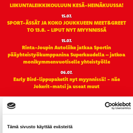
LIIKUNTALEIKKIKOULUUN KESÄ-HEINÄKUUSSA!
15.07.
SPORT-ÄSSÄT JA KOKO JOUKKUEEN MEET&GREET
TO 13.8. - LIPUT NYT MYYNNISSÄ
15.07.
Rinta-Joupin Autoliike jatkaa Sportin
pääyhteistyökumppanina Superkaudella – jatkoa
monikymmenvuotiselle yhteistyölle
06.07.
Early Bird-lippupaketit nyt myynnissä! - näe
Jokerit-matsi ja useat muut
Tämä sivusto käyttää evästeitä