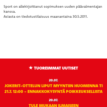
Sport on allekirjoittanut sopimuksen uuden päävalmentajan
kanssa.
Asiasta on tiedotustilaisuus maanantaina 30.5.2011.
TUOREIMMAT UUTISET
20.07.
JOKERIT-OTTELUN LIPUT MYYNTIIN HUOMENNA TI
21.7. 12:00 - ENNAKKOKYSYNTÄ POIKKEUKSELLISTA
20.07.
TULE MUKAAN ILMAISEEN