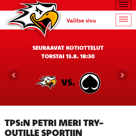
Navig
Valitse sivu
Navig
SEURAAVAT KOTIOTTELUT
TORSTAI 13.8. 18:30
VS.
TPS:N PETRI MERI TRY-
OUTILLE SPORTIIN