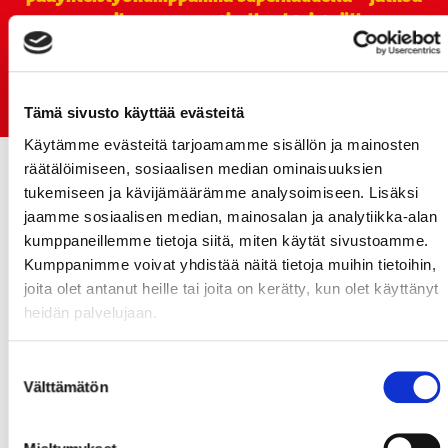
monikymmenvuotiselle yhteistyölle
06.07.
Early Bird-lippupaketit nyt myynnissä! - näe
Jokerit-matsi ja useat muut
Tämä sivusto käyttää evästeitä
Käytämme evästeitä tarjoamamme sisällön ja mainosten
räätälöimiseen, sosiaalisen median ominaisuuksien
tukemiseen ja kävijämäärämme analysoimiseen. Lisäksi
jaamme sosiaalisen median, mainosalan ja analytiikka-alan
kumppaneillemme tietoja siitä, miten käytät sivustoamme.
Kumppanimme voivat yhdistää näitä tietoja muihin tietoihin,
joita olet antanut heille tai joita on kerätty, kun olet käyttänyt
heidän palvelujaan.
Suostumuksen
Välttämätön
valinta