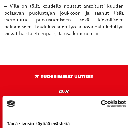
– Ville on tällä kaudella noussut ansaitusti kuuden
pelaavan puolustajan joukkoon ja saanut lisää
varmuutta puolustamiseen sekä kiekolliseen
pelaamiseen. Laadukas arjen työ ja kova halu kehittyä
vievät häntä eteenpäin, Jämsä kommentoi.
TUOREIMMAT UUTISET
20.07.
JOKERIT-OTTELUN LIPUT MYYNTIIN HUOMENNA TI
21.7. 12:00 - ENNAKKOKYSYNTÄ POIKKEUKSELLISTA
20.07.
TULE MUKAAN ILMAISEEN
Tämä sivusto käyttää evästeitä
LIIKUNTALEIKKIKOULUUN KESÄ-HEINÄKUUSSA!