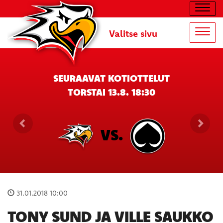
Navig
Valitse sivu
Navig
SEURAAVAT KOTIOTTELUT
TORSTAI 13.8. 18:30
VS.
31.01.2018 10:00
TONY SUND JA VILLE SAUKKO