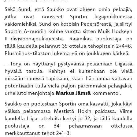
Sekä Sund, että Saukko ovat alueen omia pelaajia,
jotka ovat nousseet Sportin liigajoukkueessa
vakiomiehiksi. Sund on kotoisin Pedersörestä, ja siirtyi
Sportin A-nuoriin kolme vuotta sitten Muik Hockeyn
II-divisioonajoukkueesta. Raamikas puolustaja on
tällä kaudella pelannut 35 ottelua tehopistein 2+4=6.
Plusmiinus-tilaston lukema +6 on joukkueen kärkeä.
– Tony on näyttänyt pystyvänsä pelaamaan Liigassa
hyvällä tasolla. Kehitys ei kuitenkaan ole vielä
missään nimessä tapissaan, vaan hän omaa valtavan
potentiaalin tulla vielä paljon paremmaksi pelaajaksi,
urheilutoimenjohtaja
Markus Jämsä
kommentoi.
Saukko on puolestaan Sportin oma kasvatti, joka kävi
välissä pelaamassa Mestistä Hokin paidassa. Viime
kaudella Liiga-otteluita kertyi jo 32, ja tällä kaudella
puolustaja on 34 pelaamassaan ottelussa
merkkauttanut tehot 2+1=3.