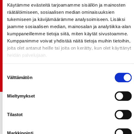
Käytämme evästeitä tarjoamamme sisällön ja mainosten
15.07.
räätälöimiseen, sosiaalisen median ominaisuuksien
SPORT-ÄSSÄT JA KOKO JOUKKUEEN MEET&GREET
tukemiseen ja kävijämäärämme analysoimiseen. Lisäksi
TO 13.8. - LIPUT NYT MYYNNISSÄ
jaamme sosiaalisen median, mainosalan ja analytiikka-alan
kumppaneillemme tietoja siitä, miten käytät sivustoamme.
15.07.
Kumppanimme voivat yhdistää näitä tietoja muihin tietoihin,
Rinta-Joupin Autoliike jatkaa Sportin
joita olet antanut heille tai joita on kerätty, kun olet käyttänyt
pääyhteistyökumppanina Superkaudella – jatkoa
heidän palvelujaan.
monikymmenvuotiselle yhteistyölle
06.07.
Suostumuksen
Early Bird-lippupaketit nyt myynnissä! - näe
Välttämätön
valinta
Jokerit-matsi ja useat muut
Mieltymykset
Tilastot
Markkinointi