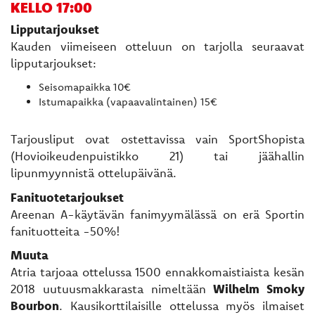
KELLO 17:00
Lipputarjoukset
Kauden viimeiseen otteluun on tarjolla seuraavat
lipputarjoukset:
Seisomapaikka 10€
Istumapaikka (vapaavalintainen) 15€
Tarjousliput ovat ostettavissa vain SportShopista
(Hovioikeudenpuistikko 21) tai jäähallin
lipunmyynnistä ottelupäivänä.
Fanituotetarjoukset
Areenan A-käytävän fanimyymälässä on erä Sportin
fanituotteita -50%!
Muuta
Atria tarjoaa ottelussa 1500 ennakkomaistiaista kesän
2018 uutuusmakkarasta nimeltään
Wilhelm Smoky
Bourbon
. Kausikorttilaisille ottelussa myös ilmaiset