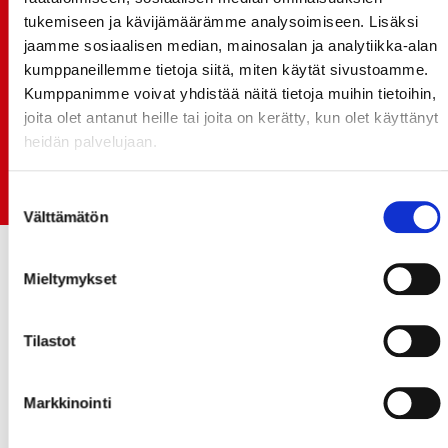
TO 13.8. - LIPUT NYT MYYNNISSÄ
tukemiseen ja kävijämäärämme analysoimiseen. Lisäksi
15.07.
jaamme sosiaalisen median, mainosalan ja analytiikka-alan
Rinta-Joupin Autoliike jatkaa Sportin
kumppaneillemme tietoja siitä, miten käytät sivustoamme.
pääyhteistyökumppanina Superkaudella – jatkoa
Kumppanimme voivat yhdistää näitä tietoja muihin tietoihin,
monikymmenvuotiselle yhteistyölle
joita olet antanut heille tai joita on kerätty, kun olet käyttänyt
heidän palvelujaan.
06.07.
Early Bird-lippupaketit nyt myynnissä! - näe
Jokerit-matsi ja useat muut
Suostumuksen
Välttämätön
valinta
Mieltymykset
Tilastot
Markkinointi