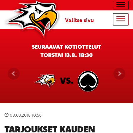
Navig
Valitse sivu
Navig
SEURAAVAT KOTIOTTELUT
TORSTAI 13.8. 18:30
VS.
08.03.2018 10:56
TARJOUKSET KAUDEN