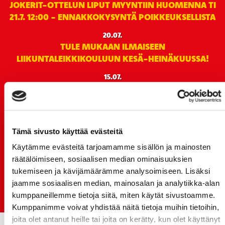
JOKERIT-OTTELUN LIPUT MYYNTIIN HUOMENNA TI
21.7. 12:00 - ENNAKKOKYSYNTÄ POIKKEUKSELLISTA
20.07.
TULE MUKAAN ILMAISEEN
LIIKUNTALEIKKIKOULUUN KESÄ-HEINÄKUUSSA!
15.07.
SPORT-ÄSSÄT JA KOKO JOUKKUEEN MEET&GREET
TO 13.8. - LIPUT NYT MYYNNISSÄ
15.07.
Rinta-Joupin Autoliike jatkaa Sportin
Tämä sivusto käyttää evästeitä
pääyhteistyökumppanina Superkaudella – jatkoa
Käytämme evästeitä tarjoamamme sisällön ja mainosten
monikymmenvuotiselle yhteistyölle
räätälöimiseen, sosiaalisen median ominaisuuksien
tukemiseen ja kävijämäärämme analysoimiseen. Lisäksi
06.07.
Early Bird-lippupaketit nyt myynnissä! - näe
jaamme sosiaalisen median, mainosalan ja analytiikka-alan
Jokerit-matsi ja useat muut
kumppaneillemme tietoja siitä, miten käytät sivustoamme.
Kumppanimme voivat yhdistää näitä tietoja muihin tietoihin,
joita olet antanut heille tai joita on kerätty, kun olet käyttänyt