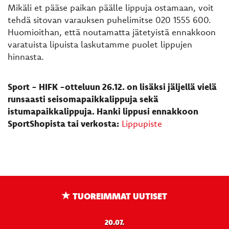
Mikäli et pääse paikan päälle lippuja ostamaan, voit
tehdä sitovan varauksen puhelimitse 020 1555 600.
Huomioithan, että noutamatta jätetyistä ennakkoon
varatuista lipuista laskutamme puolet lippujen
hinnasta.
Sport - HIFK -otteluun 26.12. on lisäksi jäljellä vielä
runsaasti seisomapaikkalippuja sekä
istumapaikkalippuja. Hanki lippusi ennakkoon
SportShopista tai verkosta:
Lippupiste
TUOREIMMAT UUTISET
20.07.