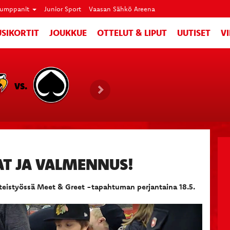
umppanit
Junior Sport
Vaasan Sähkö Areena
SIKORTIT
JOUKKUE
OTTELUT & LIPUT
UUTISET
V
VS.
AT JA VALMENNUS!
hteistyössä Meet & Greet -tapahtuman perjantaina 18.5.