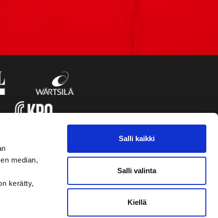
Salli kaikki
an
sen median,
Salli valinta
on kerätty,
Kiellä