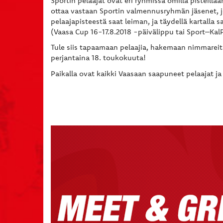
Sportin pelaajat ovat eri ryhmissä omilla pisteill
ottaa vastaan Sportin valmennusryhmän jäsenet, jo
pelaajapisteestä saat leiman, ja täydellä kartalla
(Vaasa Cup 16-17.8.2018 -päivälippu tai Sport–KalP
Tule siis tapaamaan pelaajia, hakemaan nimmareita
perjantaina 18. toukokuuta!
Paikalla ovat kaikki Vaasaan saapuneet pelaajat 