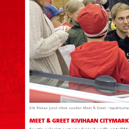
Erik Riskan jutut viime vuoden Meet & Greet -tapahtumass
MEET & GREET KIVIHAAN CITYMARKET