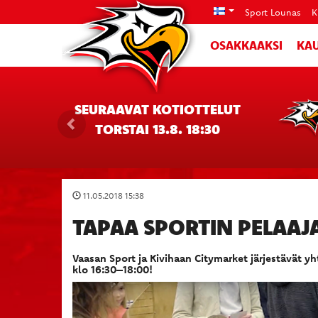
Sport Lounas
K
OSAKKAAKSI
KAU
SEURAAVAT KOTIOTTELUT
TORSTAI 13.8. 18:30
11.05.2018 15:38
TAPAA SPORTIN PELAAJ
Vaasan Sport ja Kivihaan Citymarket järjestävät y
klo 16:30–18:00!