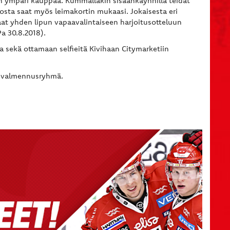
ään ympäri kauppaa. Kummallakin sisäänkäynnillä teidät
sta saat myös leimakortin mukaasi. Jokaisesta eri
 saat yhden lipun vapaavalintaiseen harjoitusotteluun
a 30.8.2018).
 sekä ottamaan selfieitä Kivihaan Citymarketiin
ja valmennusryhmä.