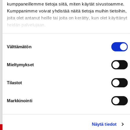
KooKoo #22 Nick Dineen
kumppaneillemme tietoja siitä, miten käytät sivustoamme.
Amerikkalaishyökkääjä on syksyn starttivaikeuksien
Kumppanimme voivat yhdistää näitä tietoja muihin tietoihin,
jälkeen äitynyt hyvään menoon ja kantaa
joita olet antanut heille tai joita on kerätty, kun olet käyttänyt
kouvolalaisten kultakypärää tehoin 15+17.
heidän palvelujaan.
Pienikokoinen right-hyökkääjä on viime aikoina
kunnostautunut todellisena syöttökoneena.
Suostumuksen
Välttämätön
valinta
Katso myös
OTTELUENNAKKO
!
Mieltymykset
Teksti: Taneli Jokela
Tilastot
AO
Markkinointi
Näytä tiedot