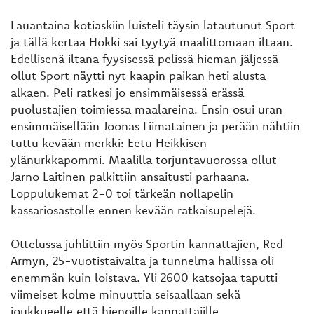
Lauantaina kotiaskiin luisteli täysin latautunut Sport
ja tällä kertaa Hokki sai tyytyä maalittomaan iltaan.
Edellisenä iltana fyysisessä pelissä hieman jäljessä
ollut Sport näytti nyt kaapin paikan heti alusta
alkaen. Peli ratkesi jo ensimmäisessä erässä
puolustajien toimiessa maalareina. Ensin osui uran
ensimmäisellään Joonas Liimatainen ja perään nähtiin
tuttu kevään merkki: Eetu Heikkisen
ylänurkkapommi. Maalilla torjuntavuorossa ollut
Jarno Laitinen palkittiin ansaitusti parhaana.
Loppulukemat 2-0 toi tärkeän nollapelin
kassariosastolle ennen kevään ratkaisupelejä.
Ottelussa juhlittiin myös Sportin kannattajien, Red
Armyn, 25-vuotistaivalta ja tunnelma hallissa oli
enemmän kuin loistava. Yli 2600 katsojaa taputti
viimeiset kolme minuuttia seisaallaan sekä
joukkueelle että hienoille kannattajille.