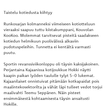
Taistelu kotiedusta kiihtyy
Runkosarjan kolmanneksi viimeiseen kotiotteluun
vieraaksi saapuu tuttu kiistakumppani, Kouvolan
KooKoo. Molemmat tarvitsevat pisteitä saadakseen
kotiedun helmikuun puolivälissä alkaviin
pudotuspeleihin. Tunnetta ei kentältä varmasti
puutu.
Sportin revanssiviikonloppu oli täysin kaksijakoinen.
Perjantaina Kajaanissa kotijoukkue Hokki näytti
kaapin paikan lyöden taululle tylyt 5-0 lukemat.
Kajaanilaiset onnistuivat pitämään kotkapaidat pois
maalintekosektorilta ja vähät läpi tulleet vedot torjui
maalivahti Teemu Seppänen. Näin pisteet
ensimmäisestä kohtaamisesta täysin ansaitusti
Hokille.