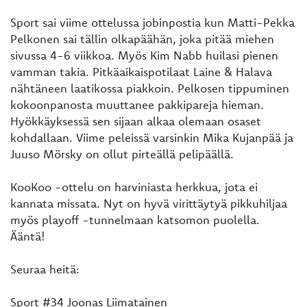
Sport sai viime ottelussa jobinpostia kun Matti-Pekka
Pelkonen sai tällin olkapäähän, joka pitää miehen
sivussa 4-6 viikkoa. Myös Kim Nabb huilasi pienen
vamman takia. Pitkäaikaispotilaat Laine & Halava
nähtäneen laatikossa piakkoin. Pelkosen tippuminen
kokoonpanosta muuttanee pakkipareja hieman.
Hyökkäyksessä sen sijaan alkaa olemaan osaset
kohdallaan. Viime peleissä varsinkin Mika Kujanpää ja
Juuso Mörsky on ollut pirteällä pelipäällä.
KooKoo -ottelu on harviniasta herkkua, jota ei
kannata missata. Nyt on hyvä virittäytyä pikkuhiljaa
myös playoff -tunnelmaan katsomon puolella.
Ääntä!
Seuraa heitä:
Sport #34 Joonas Liimatainen