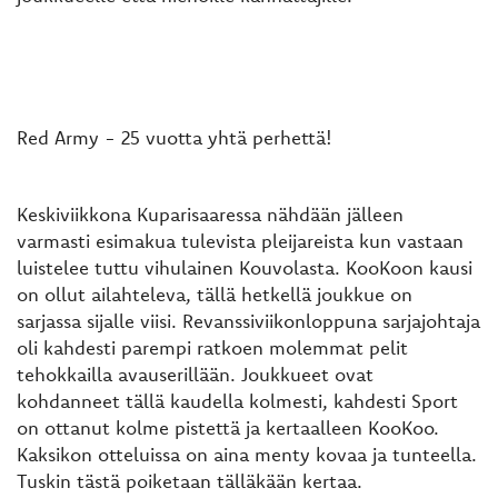
Red Army - 25 vuotta yhtä perhettä!
Keskiviikkona Kuparisaaressa nähdään jälleen
varmasti esimakua tulevista pleijareista kun vastaan
luistelee tuttu vihulainen Kouvolasta. KooKoon kausi
on ollut ailahteleva, tällä hetkellä joukkue on
sarjassa sijalle viisi. Revanssiviikonloppuna sarjajohtaja
oli kahdesti parempi ratkoen molemmat pelit
tehokkailla avauserillään. Joukkueet ovat
kohdanneet tällä kaudella kolmesti, kahdesti Sport
on ottanut kolme pistettä ja kertaalleen KooKoo.
Kaksikon otteluissa on aina menty kovaa ja tunteella.
Tuskin tästä poiketaan tälläkään kertaa.