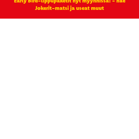
Early Bird-lippupaketit nyt myynnissä! - näe
Jokerit-matsi ja useat muut