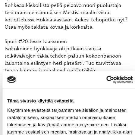
Rohkeaa kiekollista peliä pelaava nuori puolustaja
teki uransa ensimmäisen Mestis-maalin viime
kotiottelussa Hokkia vastaan. Aukesi tehoputku nyt?
Osaa myös taklata kovaa ja korkealta.
Sport #20 Jesse Laaksonen
Isokokoinen hyökkääjä oli pitkään sivussa
selkävaivojen takia tehden paluun kokoonpanoon
lauantaina esiintyen heti pirteästi. Tuo tarvittavaa
tehoa kulma- ja maalinedusvääntöihin.
KooKoo #13 Mikko Liukkonen
Mestislegenda ilmoitti lopettavansa viime kauteen,
mutta veri veti takaisin kaukaloon. On tehnyt
Tämä sivusto käyttää evästeitä
pelaamissaan 13 ottelussa 2+7 pistettä ja vertyy
Käytämme evästeitä tarjoamamme sisällön ja mainosten
varmasti vielä parempaankin kun kevät etenee.
räätälöimiseen, sosiaalisen median ominaisuuksien
Monipuolinen ja taitava pelaaja.
tukemiseen ja kävijämäärämme analysoimiseen. Lisäksi
jaamme sosiaalisen median, mainosalan ja analytiikka-alan