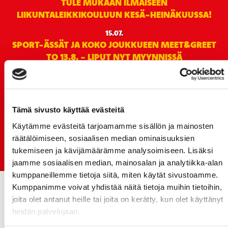
TULE MUKAAN ILMAISEEN
LIIKUNTALEIKKIKOULUUN KESÄ-HEINÄKUUSSA!
15.07.
SPORT-ÄSSÄT JA KOKO JOUKKUEEN MEET&GREET
TO 13.8. - LIPUT NYT MYYNNISSÄ
15.07.
Rinta-Joupin Autoliike jatkaa Sportin
pääyhteistyökumppanina Superkaudella – jatkoa
monikymmenvuotiselle yhteistyölle
Tämä sivusto käyttää evästeitä
Käytämme evästeitä tarjoamamme sisällön ja mainosten
06.07.
räätälöimiseen, sosiaalisen median ominaisuuksien
Early Bird-lippupaketit nyt myynnissä! - näe
tukemiseen ja kävijämäärämme analysoimiseen. Lisäksi
Jokerit-matsi ja useat muut
jaamme sosiaalisen median, mainosalan ja analytiikka-alan
kumppaneillemme tietoja siitä, miten käytät sivustoamme.
Kumppanimme voivat yhdistää näitä tietoja muihin tietoihin,
joita olet antanut heille tai joita on kerätty, kun olet käyttänyt
heidän palvelujaan.