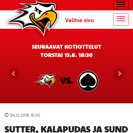
Navig
Valitse sivu
Navig
SEURAAVAT KOTIOTTELUT
TORSTAI 13.8. 18:30
VS.
04.12.2018 16:05
SUTTER, KALAPUDAS JA SUND