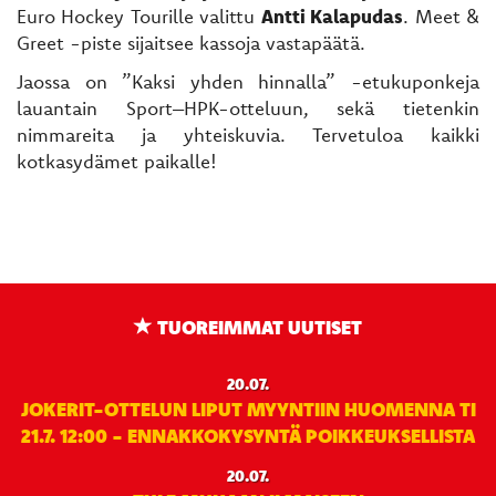
Euro Hockey Tourille valittu
Antti Kalapudas
. Meet &
Greet -piste sijaitsee kassoja vastapäätä.
Jaossa on ”Kaksi yhden hinnalla” -etukuponkeja
lauantain Sport–HPK-otteluun, sekä tietenkin
nimmareita ja yhteiskuvia. Tervetuloa kaikki
kotkasydämet paikalle!
TUOREIMMAT UUTISET
20.07.
JOKERIT-OTTELUN LIPUT MYYNTIIN HUOMENNA TI
21.7. 12:00 - ENNAKKOKYSYNTÄ POIKKEUKSELLISTA
20.07.