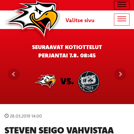
Navig
Valitse sivu
Navig
SEURAAVAT KOTIOTTELUT
PERJANTAI 7.8. 08:45
VS.
28.03.2019 14:00
STEVEN SEIGO VAHVISTAA