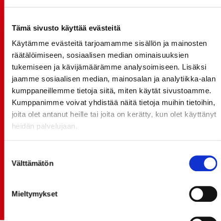
20.07.
JOKERIT-OTTELUN LIPUT MYYNTIIN HUOMENNA TI
21.7. 12:00 - ENNAKKOKYSYNTÄ POIKKEUKSELLISTA
Tämä sivusto käyttää evästeitä
Käytämme evästeitä tarjoamamme sisällön ja mainosten
20.07.
räätälöimiseen, sosiaalisen median ominaisuuksien
TULE MUKAAN ILMAISEEN
tukemiseen ja kävijämäärämme analysoimiseen. Lisäksi
LIIKUNTALEIKKIKOULUUN KESÄ-HEINÄKUUSSA!
jaamme sosiaalisen median, mainosalan ja analytiikka-alan
15.07.
kumppaneillemme tietoja siitä, miten käytät sivustoamme.
SPORT-ÄSSÄT JA KOKO JOUKKUEEN MEET&GREET
Kumppanimme voivat yhdistää näitä tietoja muihin tietoihin,
TO 13.8. - LIPUT NYT MYYNNISSÄ
joita olet antanut heille tai joita on kerätty, kun olet käyttänyt
heidän palvelujaan.
15.07.
Rinta-Joupin Autoliike jatkaa Sportin
pääyhteistyökumppanina Superkaudella – jatkoa
Suostumuksen
monikymmenvuotiselle yhteistyölle
Välttämätön
valinta
06.07.
Early Bird-lippupaketit nyt myynnissä! - näe
Mieltymykset
Jokerit-matsi ja useat muut