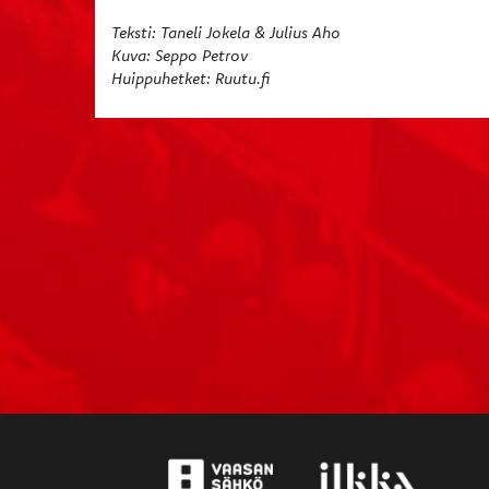
Teksti: Taneli Jokela & Julius Aho
Kuva: Seppo Petrov
Huippuhetket: Ruutu.fi