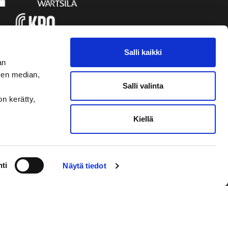
Salli kaikki
an
sen median,
Salli valinta
on kerätty,
Kiellä
VAASAN SPORT UUTISKIRJE
ti
Näytä tiedot
Olen lukenut
tietosuojaselosteen
ja