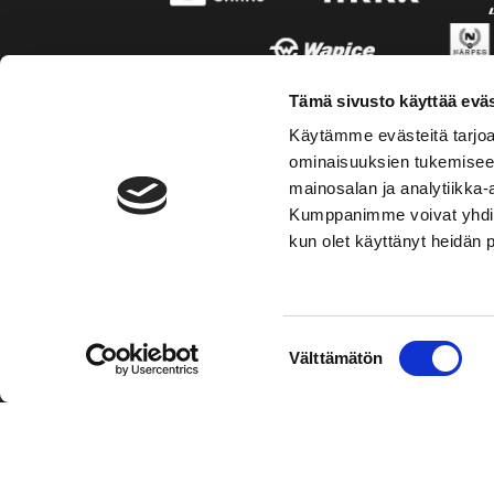
Tämä sivusto käyttää eväs
Käytämme evästeitä tarjoa
ominaisuuksien tukemisee
mainosalan ja analytiikka-
Kumppanimme voivat yhdistää 
kun olet käyttänyt heidän 
TOIMIPAIKKA
YHTEY
Suostumuksen
Välttämätön
Hockey-Team Vaasan Sport Oy
Puh: 02 
valinta
sportsho
Rinnakkaistie 1
65350 Vaasa
Laajemma
FINLAND
Henkilök
Tietosuo