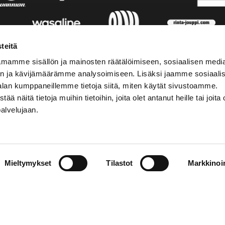
teitä
mamme sisällön ja mainosten räätälöimiseen, sosiaalisen medi
n ja kävijämäärämme analysoimiseen. Lisäksi jaamme sosiaali
alan kumppaneillemme tietoja siitä, miten käytät sivustoamme.
näitä tietoja muihin tietoihin, joita olet antanut heille tai joita 
palvelujaan.
STIEDOT
SOSIAALINEN MEDIA
Mieltymykset
Tilastot
Markkinoin
01 555 600
facebook
p@vaasansport.fi
twitter
instagram
t yhteystiedot
youtube
unnan yhteystiedot
jaseloste