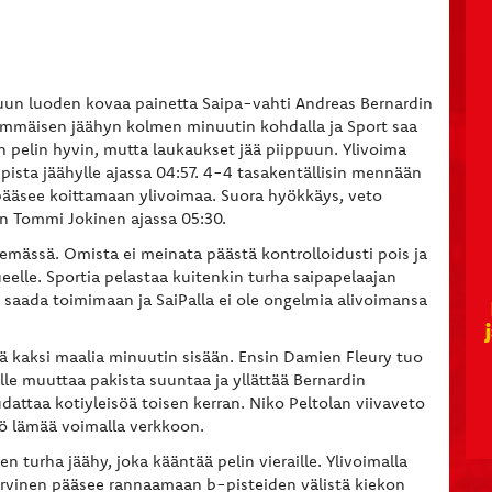
lkuun luoden kovaa painetta Saipa-vahti Andreas Bernardin
immäisen jäähyn kolmen minuutin kohdalla ja Sport saa
 pelin hyvin, mutta laukaukset jää piippuun. Ylivoima
pista jäähylle ajassa 04:57. 4-4 tasakentällisin mennään
pääsee koittamaan ylivoimaa. Suora hyökkäys, veto
än Tommi Jokinen ajassa 05:30.
lisemässä. Omista ei meinata päästä kontrolloidusti pois ja
elle. Sportia pelastaa kuitenkin turha saipapelaajan
i saada toimimaan ja SaiPalla ei ole ongelmia alivoimansa
llä kaksi maalia minuutin sisään. Ensin Damien Fleury tuo
elle muuttaa pakista suuntaa ja yllättää Bernardin
attaa kotiyleisöä toisen kerran. Niko Peltolan viivaveto
kö lämää voimalla verkkoon.
 turha jäähy, joka kääntää pelin vieraille. Ylivoimalla
Järvinen pääsee rannaamaan b-pisteiden välistä kiekon