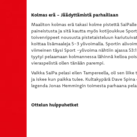
Kolmas erä - Jäädyttämistä parhaillaan
Maaliton kolmas erä takasi kolme pistettä SaiPall
paineistusta ja sitä kautta myös kotijoukkue Spo
toivenrippeet noususta pistetaisteluun kariutuivat
koittaa lisämaaleja 5-3 ylivoimalla. Sportin alivoim
viimeinen täysi Sport -ylivoima nähtiin ajassa 53:1
tyytyi pelaamaan kolmannessa lähinnä kelloa pois
vieraspelistä ollen tänään parempi.
Vaikka SaiPa pelasi eilen Tampereella, oli sen liik
ja iskee kun paikka tulee. Kultakypärä Dave Spina o
legenda Jonas Hemmingin toimesta parhaana pela
Ottelun huippuhetket