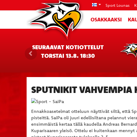
Sport Lounas
K
OSAKKAAKSI
KAU
SEURAAVAT KOTIOTTELUT
TORSTAI 13.8. 18:30
SPUTNIKIT VAHVEMPIA 
Ennakkoasetelmat otteluun näyttivät siltä, että Spor
pisteittä. SaiPa oli juuri edellisiltana pelannut vi
ensimmäistä kertaa tällä kaudella Andreas Bernard 
Kuparisaaren yleisö. Ottelu ei kuitenkaan mennyt a
pisteet Kuparisaaresta tuloksella 2-5.