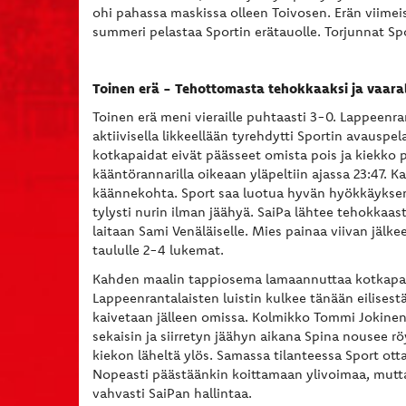
ohi pahassa maskissa olleen Toivosen. Erän viimeise
summeri pelastaa Sportin erätauolle. Torjunnat Sp
Toinen erä - Tehottomasta tehokkaaksi ja vaaral
Toinen erä meni vieraille puhtaasti 3-0. Lappeenra
aktiivisella likkeellään tyrehdytti Sportin avausp
kotkapaidat eivät päässeet omista pois ja kiekko 
kääntörannarilla oikeaan yläpeltiin ajassa 23:47. 
käännekohta. Sport saa luotua hyvän hyökkäyksen
tylysti nurin ilman jäähyä. SaiPa lähtee tehokkaa
laitaan Sami Venäläiselle. Mies painaa viivan jälk
taululle 2-4 lukemat.
Kahden maalin tappiosema lamaannuttaa kotkapait
Lappeenrantalaisten luistin kulkee tänään eilisestä
kaivetaan jälleen omissa. Kolmikko Tommi Jokine
sekaisin ja siirretyn jäähyn aikana Spina nousee rö
kiekon läheltä ylös. Samassa tilanteessa Sport ott
Nopeasti päästäänkin koittamaan ylivoimaa, mutta
vahvasti SaiPan hallintaa.