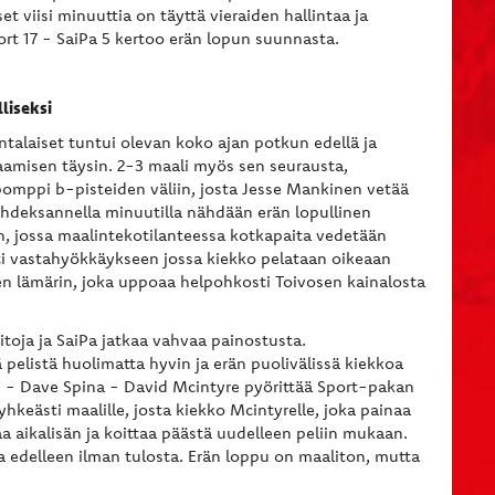
t viisi minuuttia on täyttä vieraiden hallintaa ja
ort 17 - SaiPa 5 kertoo erän lopun suunnasta.
liseksi
ntalaiset tuntui olevan koko ajan potkun edellä ja
elaamisen täysin. 2-3 maali myös sen seurausta,
pomppi b-pisteiden väliin, josta Jesse Mankinen vetää
Kahdeksannella minuutilla nähdään erän lopullinen
, jossa maalintekotilanteessa kotkapaita vedetään
sti vastahyökkäykseen jossa kiekko pelataan oikeaan
een lämärin, joka uppoaa helpohkosti Toivosen kainalosta
oja ja SaiPa jatkaa vahvaa painostusta.
 pelistä huolimatta hyvin ja erän puolivälissä kiekkoa
n - Dave Spina - David Mcintyre pyörittää Sport-pakan
yhkeästi maalille, josta kiekko Mcintyrelle, joka painaa
aa aikalisän ja koittaa päästä uudelleen peliin mukaan.
 edelleen ilman tulosta. Erän loppu on maaliton, mutta