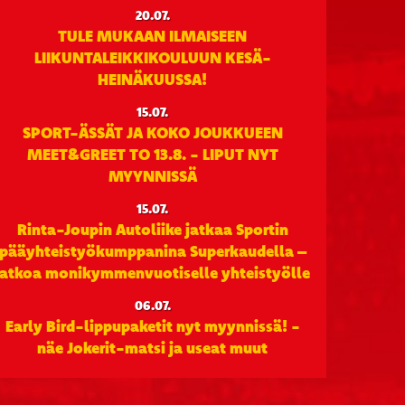
20.07.
TULE MUKAAN ILMAISEEN
LIIKUNTALEIKKIKOULUUN KESÄ-
HEINÄKUUSSA!
15.07.
SPORT-ÄSSÄT JA KOKO JOUKKUEEN
MEET&GREET TO 13.8. - LIPUT NYT
MYYNNISSÄ
15.07.
Rinta-Joupin Autoliike jatkaa Sportin
pääyhteistyökumppanina Superkaudella –
jatkoa monikymmenvuotiselle yhteistyölle
06.07.
Early Bird-lippupaketit nyt myynnissä! -
näe Jokerit-matsi ja useat muut