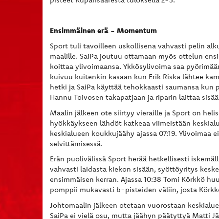
Ensimmäinen erä - Momentum
Sport tuli tavoilleen uskollisena vahvasti pelin a
maalille. SaiPa joutuu ottamaan myös ottelun ens
koittaa ylivoimaansa. Ykkösylivoima saa pyörimään
kuivuu kuitenkin kasaan kun Erik Riska lähtee kam
hetki ja SaiPa käyttää tehokkaasti saumansa kun 
Hannu Toivosen takapatjaan ja riparin laittaa sisä
Maalin jälkeen ote siirtyy vieraille ja Sport on he
hyökkäykseen lähdöt katkeaa viimeistään keskialue
keskialueen koukkujäähy ajassa 07:19. Ylivoimaa e
selvittämisessä.
Erän puolivälissä Sport herää hetkellisesti iskemä
vahvasti laidasta kiekon sisään, syöttöyritys kesk
ensimmäisen kerran. Ajassa 10:38 Tomi Körkkö huud
pomppii mukavasti b-pisteiden väliin, josta Körk
Johtomaalin jälkeen otetaan vuorostaan keskialueen
SaiPa ei vielä osu, mutta jäähyn päätyttyä Matti 