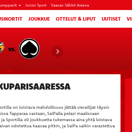
umppanit
Junior Sport
Vaasan Sähkö Areena
SIKORTIT
JOUKKUE
OTTELUT & LIPUT
UUTISET
V
VS.
KUPARISAARESSA
tilla on loistava mahdollisuus jättää vierailijat täysin
eraissa Tapparaa vastaan, SaiPalla pelasi maalissaan
ja Sportilla oli joukkuetta tukemassa aina yhtä loistava
ivan odotettua kaavaa pitkin, ja SaiPa saikin varastettua