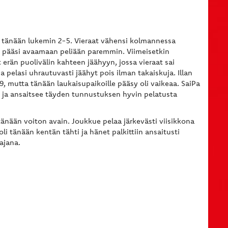
e tänään lukemin 2-5. Vieraat vähensi kolmannessa
rt pääsi avaamaan peliään paremmin. Viimeisetkin
 erän puolivälin kahteen jäähyyn, jossa vieraat sai
a pelasi uhrautuvasti jäähyt pois ilman takaiskuja. Illan
9, mutta tänään laukaisupaikoille pääsy oli vaikeaa. SaiPa
 ja ansaitsee täyden tunnustuksen hyvin pelatusta
e tänään voiton avain. Joukkue pelaa järkevästi viisikkona
li tänään kentän tähti ja hänet palkittiin ansaitusti
ajana.