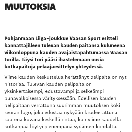
MUUTOKSIA
Pohjanmaan Liiga-joukkue Vaasan Sport esitteli
kannattajilleen tulevan kauden paitansa kuluneena
viikonloppuna kauden avajaistapahtumassa Vaasan
torilla. Täysi tori pääsi ihastelemaan uusia
kotkapaitoja pelaajaesittelyn yhteydessä.
Viime kauden keskustelua herättänyt pelipaita on nyt
historiaa. Tulevan kauden pelipaita on
yksinkertaisempi, edustavampi ja selkeämpi
punavalkoisessa värityksessään. Edellisen kauden
pelipaitaan verrattuna suurimman muutoksen koki
seuran logo, joka edustaa nykyään brodeerattuna
suurena kuvana keskellä rintaa, kun viime kaudella
kotkanpää löytyi pienempänä sydämen kohdalta.