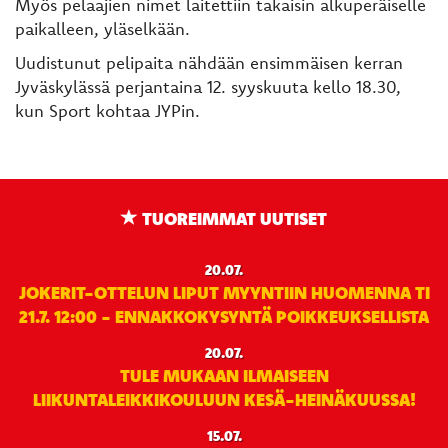
Myös pelaajien nimet laitettiin takaisin alkuperäiselle
paikalleen, yläselkään.
Uudistunut pelipaita nähdään ensimmäisen kerran
Jyväskylässä perjantaina 12. syyskuuta kello 18.30,
kun Sport kohtaa JYPin.
TUOREIMMAT UUTISET
20.07.
JOKERIT-OTTELUN LIPUT MYYNTIIN HUOMENNA TI
21.7. 12:00 - ENNAKKOKYSYNTÄ POIKKEUKSELLISTA
20.07.
TULE MUKAAN ILMAISEEN
LIIKUNTALEIKKIKOULUUN KESÄ-HEINÄKUUSSA!
15.07.