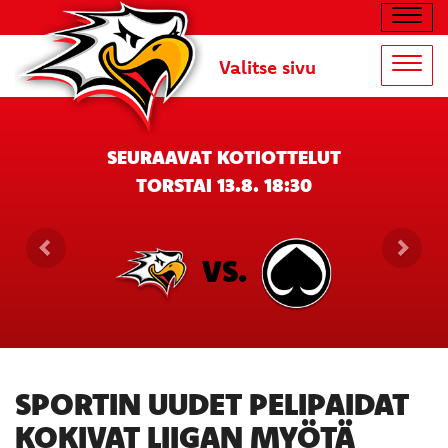
Navig
Valitse sivu
Navig
SEURAAVAT KOTIOTTELUT
TORSTAI 13.8. 18:30
VS.
SPORTIN UUDET PELIPAIDAT
KOKIVAT LIIGAN MYÖTÄ