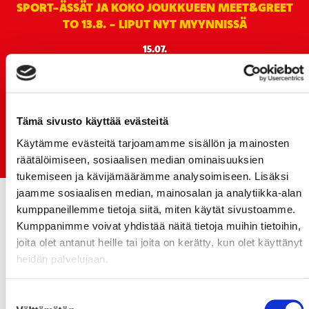
SPORT-ÄSSÄT JA KOKO JOUKKUEEN MEET&GREET
TO 13.8. - LIPUT NYT MYYNNISSÄ
15.07.
Rinta-Joupin Autoliike jatkaa Sportin
pääyhteistyökumppanina Superkaudella – jatkoa
monikymmenvuotiselle yhteistyölle
Tämä sivusto käyttää evästeitä
06.07.
Early Bird-lippupaketit nyt myynnissä! - näe
Käytämme evästeitä tarjoamamme sisällön ja mainosten
Jokerit-matsi ja useat muut
räätälöimiseen, sosiaalisen median ominaisuuksien
tukemiseen ja kävijämäärämme analysoimiseen. Lisäksi
jaamme sosiaalisen median, mainosalan ja analytiikka-alan
kumppaneillemme tietoja siitä, miten käytät sivustoamme.
Kumppanimme voivat yhdistää näitä tietoja muihin tietoihin,
joita olet antanut heille tai joita on kerätty, kun olet käyttänyt
heidän palvelujaan.
Suostumuksen