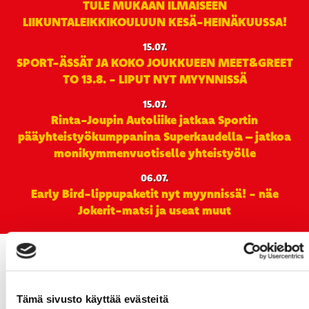
TULE MUKAAN ILMAISEEN
LIIKUNTALEIKKIKOULUUN KESÄ-HEINÄKUUSSA!
15.07.
SPORT-ÄSSÄT JA KOKO JOUKKUEEN MEET&GREET
TO 13.8. - LIPUT NYT MYYNNISSÄ
15.07.
Rinta-Joupin Autoliike jatkaa Sportin
pääyhteistyökumppanina Superkaudella – jatkoa
monikymmenvuotiselle yhteistyölle
06.07.
Early Bird-lippupaketit nyt myynnissä! - näe
Jokerit-matsi ja useat muut
Tämä sivusto käyttää evästeitä