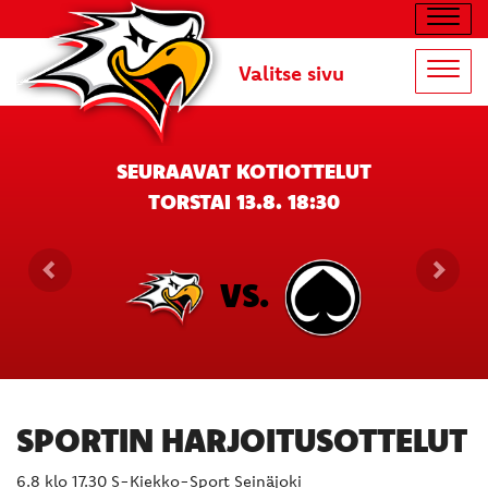
Navig
Valitse sivu
Navig
SEURAAVAT KOTIOTTELUT
TORSTAI 13.8. 18:30
VS.
SPORTIN HARJOITUSOTTELUT
6.8 klo 17.30 S-Kiekko-Sport Seinäjoki