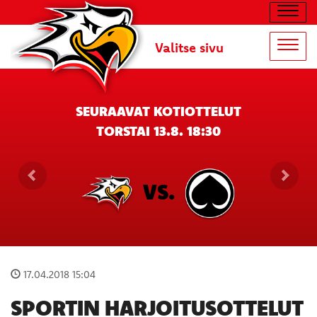
Navig
Valitse sivu
Navig
SEURAAVAT KOTIOTTELUT
TORSTAI 13.8. 18:30
VS.
17.04.2018 15:04
SPORTIN HARJOITUSOTTELUT