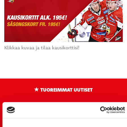
Klikkaa kuvaa ja tilaa kausikorttisi!
TUOREIMMAT UUTISET
20.07.
JOKERIT-OTTELUN LIPUT MYYNTIIN HUOMENNA TI
21.7. 12:00 - ENNAKKOKYSYNTÄ POIKKEUKSELLISTA