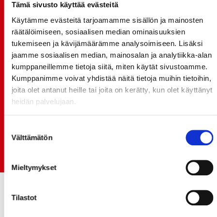
20.07.
Tämä sivusto käyttää evästeitä
TULE MUKAAN ILMAISEEN
Käytämme evästeitä tarjoamamme sisällön ja mainosten
LIIKUNTALEIKKIKOULUUN KESÄ-HEINÄKUUSSA!
räätälöimiseen, sosiaalisen median ominaisuuksien
15.07.
tukemiseen ja kävijämäärämme analysoimiseen. Lisäksi
SPORT-ÄSSÄT JA KOKO JOUKKUEEN MEET&GREET
jaamme sosiaalisen median, mainosalan ja analytiikka-alan
TO 13.8. - LIPUT NYT MYYNNISSÄ
kumppaneillemme tietoja siitä, miten käytät sivustoamme.
Kumppanimme voivat yhdistää näitä tietoja muihin tietoihin,
15.07.
joita olet antanut heille tai joita on kerätty, kun olet käyttänyt
Rinta-Joupin Autoliike jatkaa Sportin
heidän palvelujaan.
pääyhteistyökumppanina Superkaudella – jatkoa
monikymmenvuotiselle yhteistyölle
Suostumuksen
06.07.
Välttämätön
valinta
Early Bird-lippupaketit nyt myynnissä! - näe
Jokerit-matsi ja useat muut
Mieltymykset
Tilastot