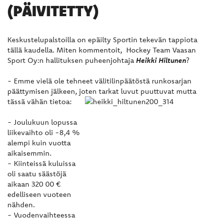
(PÄIVITETTY)
Keskustelupalstoilla on epäilty Sportin tekevän tappiota
tällä kaudella. Miten kommentoit, Hockey Team Vaasan
Sport Oy:n hallituksen puheenjohtaja
Heikki Hiltunen
?
- Emme vielä ole tehneet välitilinpäätöstä runkosarjan
päättymisen jälkeen, joten tarkat luvut puuttuvat mutta
tässä vähän tietoa:
- Joulukuun lopussa
liikevaihto oli -8,4 %
alempi kuin vuotta
aikaisemmin.
- Kiinteissä kuluissa
oli saatu säästöjä
aikaan 320 00 €
edelliseen vuoteen
nähden.
- Vuodenvaihteessa