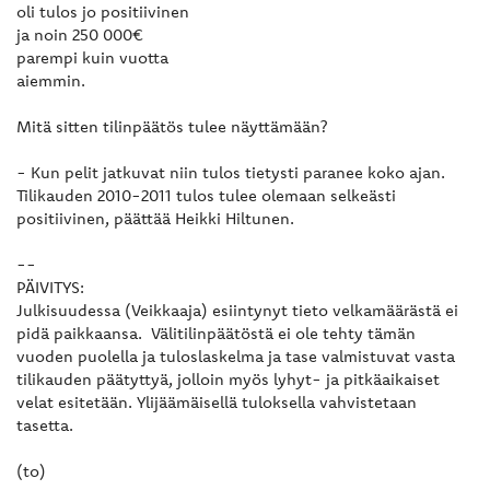
oli tulos jo positiivinen
ja noin 250 000€
parempi kuin vuotta
aiemmin.
Mitä sitten tilinpäätös tulee näyttämään?
- Kun pelit jatkuvat niin tulos tietysti paranee koko ajan.
Tilikauden 2010-2011 tulos tulee olemaan selkeästi
positiivinen, päättää Heikki Hiltunen.
--
PÄIVITYS:
Julkisuudessa (Veikkaaja) esiintynyt tieto velkamäärästä ei
pidä paikkaansa. Välitilinpäätöstä ei ole tehty tämän
vuoden puolella ja tuloslaskelma ja tase valmistuvat vasta
tilikauden päätyttyä, jolloin myös lyhyt- ja pitkäaikaiset
velat esitetään. Ylijäämäisellä tuloksella vahvistetaan
tasetta.
(to)