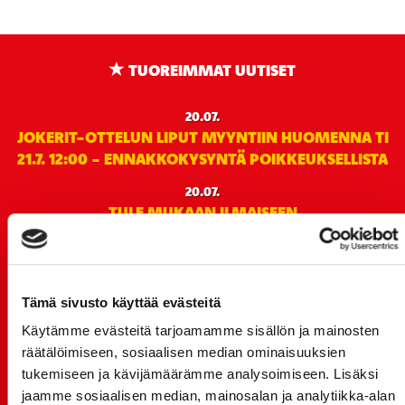
TUOREIMMAT UUTISET
20.07.
JOKERIT-OTTELUN LIPUT MYYNTIIN HUOMENNA TI
21.7. 12:00 - ENNAKKOKYSYNTÄ POIKKEUKSELLISTA
20.07.
TULE MUKAAN ILMAISEEN
LIIKUNTALEIKKIKOULUUN KESÄ-HEINÄKUUSSA!
15.07.
SPORT-ÄSSÄT JA KOKO JOUKKUEEN MEET&GREET
Tämä sivusto käyttää evästeitä
TO 13.8. - LIPUT NYT MYYNNISSÄ
Käytämme evästeitä tarjoamamme sisällön ja mainosten
15.07.
räätälöimiseen, sosiaalisen median ominaisuuksien
Rinta-Joupin Autoliike jatkaa Sportin
tukemiseen ja kävijämäärämme analysoimiseen. Lisäksi
pääyhteistyökumppanina Superkaudella – jatkoa
jaamme sosiaalisen median, mainosalan ja analytiikka-alan