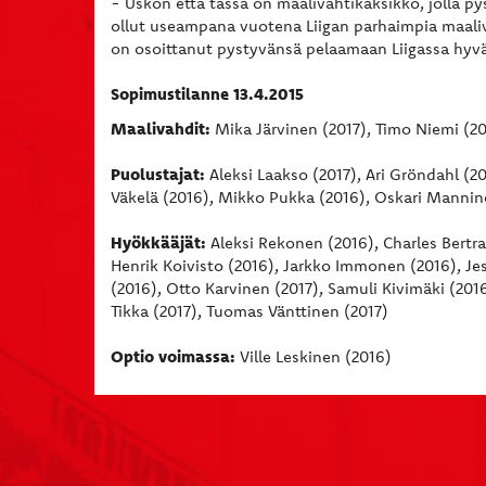
- Uskon että tässä on maalivahtikaksikko, jolla p
ollut useampana vuotena Liigan parhaimpia maaliv
on osoittanut pystyvänsä pelaamaan Liigassa hyväll
Sopimustilanne 13.4.2015
Maalivahdit:
Mika Järvinen (2017), Timo Niemi (2
Puolustajat:
Aleksi Laakso (2017), Ari Gröndahl (2
Väkelä (2016), Mikko Pukka (2016), Oskari Mannine
Hyökkääjät:
Aleksi Rekonen (2016), Charles Bertra
Henrik Koivisto (2016), Jarkko Immonen (2016), Jes
(2016), Otto Karvinen (2017), Samuli Kivimäki (201
Tikka (2017), Tuomas Vänttinen (2017)
Optio voimassa:
Ville Leskinen (2016)