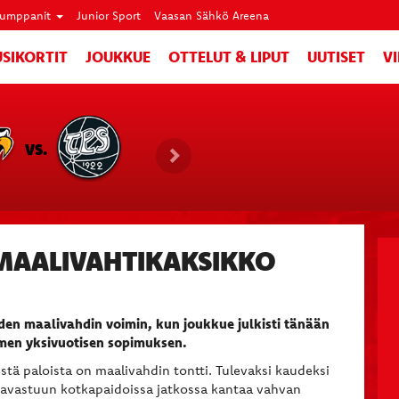
umppanit
Junior Sport
Vaasan Sähkö Areena
SIKORTIT
JOUKKUE
OTTELUT & LIPUT
UUTISET
V
VS.
MAALIVAHTIKAKSIKKO
en maalivahdin voimin, kun joukkue julkisti tänään
emen yksivuotisen sopimuksen.
stä paloista on maalivahdin tontti. Tulevaksi kaudeksi
tavastuun kotkapaidoissa jatkossa kantaa vahvan