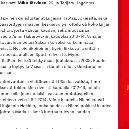
Mika Järvinen
-kasvatti
, 26, ja Terijärv Ungdoms
Järvinen on edustanut Liigassa KalPaa, Jokereita, sekä
päästettyjen maalien keskiarvo per ottelu oli koko Liigan
 HPK:hon, josta vahvan kauden, sekä muutaman
-seura Amur Habarovskiin kaudeksi 2013-14. Venäjän
lla Järvinen pelasi Saksan toiseksi korkeimmalla
eissä. Nyt pienikokoinen, hyvin liikkuva ja erittäin
nousua uralleen Sportin riveistä. Myös
KalPan riveissä tehty maali joulukuussa 2008. Kaudet
aalia löytyy ja Vaasassa tarjolla ollut ykköstorjujan
Vaasaan.
uniorivuotensa viettäneestä TUS:n kasvatista, Timo
sestä Jokipoikien riveistä kaudella 2012-13, jolloin
tippumiselle joensuulaisia vastaan pudotuspelien
ereiden riveissä 8.2.2014. Viime kaudella Niemi edusti
i Kajaanin Hokkiin, jonka paidassa Niemi pokkasi kauden
enjohtaja Markus Jämsä luottaa tulevan kauden