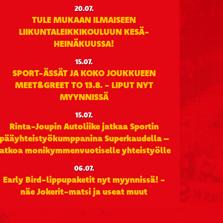
20.07.
TULE MUKAAN ILMAISEEN
LIIKUNTALEIKKIKOULUUN KESÄ-
HEINÄKUUSSA!
15.07.
SPORT-ÄSSÄT JA KOKO JOUKKUEEN
MEET&GREET TO 13.8. - LIPUT NYT
MYYNNISSÄ
15.07.
Rinta-Joupin Autoliike jatkaa Sportin
pääyhteistyökumppanina Superkaudella –
jatkoa monikymmenvuotiselle yhteistyölle
06.07.
Early Bird-lippupaketit nyt myynnissä! -
näe Jokerit-matsi ja useat muut