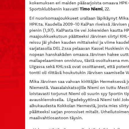
kokemuksen eri maiden pääsarjoista omaava HPK
Timo Niemi
Sportsklubbenin kasvatti
, 22.
Eri nuorisomaajoukkueet urallaan läpikäynyt Mika 
HPK:ta. Kaudella 2009-10 KalPan riveissä Järvisen 
pienin (1,97). KalPasta tie vei Jokereiden kautta
maajoukkuekutsun päätteeksi Järvinen siirtyi KHL
reissu jäi yhden kauden mittaiseksi ja viime kaude
sarjatasolla DEL 2:ssa pelaavan Kassel Huskiesin riv
nopean hanskakäden omaava Järvinen hakee uutta 
mailapelaaminen onnistuu, tästä osoituksena mm. 
Liigassa sekä KHL:ssä ovat osoittaneet, että potenti
tontti oli riittävä houkutukin Järvisen saamiselle 
Mika Järvinen saa vahvan kirittäjän Hermeksessä j
Niemestä. Vaasalaiskatsojille Niemi on tuttu Mestik
loistavasti torjunut Niemi oli suurin syy Sportin 
avauskierroksella. Liigadebyyttinsä Niemi teki Jok
alkukaudesta Kokkolan Hermestä, josta mies siirty
päätteeksi sarjan pronssiset mitalit. Urheilutoim
maalivahtiosastoon täysin.