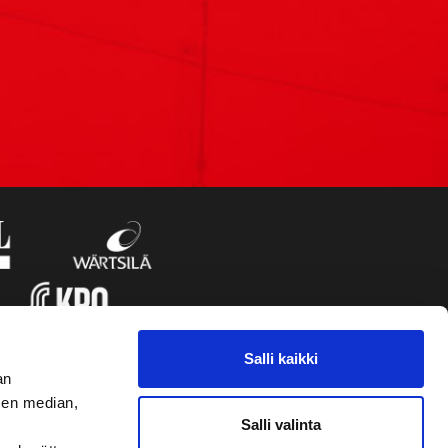
Salli kaikki
an
sen median,
Salli valinta