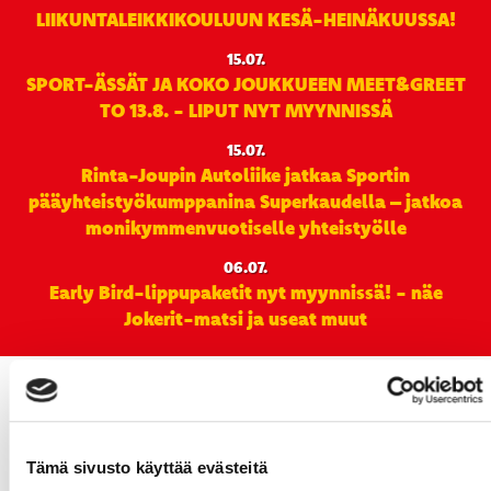
LIIKUNTALEIKKIKOULUUN KESÄ-HEINÄKUUSSA!
15.07.
SPORT-ÄSSÄT JA KOKO JOUKKUEEN MEET&GREET
TO 13.8. - LIPUT NYT MYYNNISSÄ
15.07.
Rinta-Joupin Autoliike jatkaa Sportin
pääyhteistyökumppanina Superkaudella – jatkoa
monikymmenvuotiselle yhteistyölle
06.07.
Early Bird-lippupaketit nyt myynnissä! - näe
Jokerit-matsi ja useat muut
Tämä sivusto käyttää evästeitä