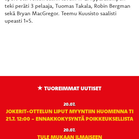
teki peräti 3 pelaaja, Tuomas Takala, Robin Bergman
sekä Bryan MacGregor. Teemu Kuusisto saalisti
upeasti 1+5.
TUOREIMMAT UUTISET
20.07.
JOKERIT-OTTELUN LIPUT MYYNTIIN HUOMENNA TI
21.7. 12:00 - ENNAKKOKYSYNTÄ POIKKEUKSELLISTA
20.07.
TULE MUKAAN ILMAISEEN