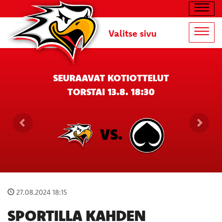
Navig
Valitse sivu
Navig
SEURAAVAT KOTIOTTELUT
TORSTAI 13.8. 18:30
VS.
27.08.2024 18:15
SPORTILLA KAHDEN