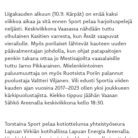
Liigakauden alkuun (10.9. Kärpät) on enää kaksi
viikkoa aikaa ja sitä ennen Sport pelaa harjoituspelejä
neljästi. Keskiviikkona Vaasassa nähdään tuttu
vihulainen Kasitien varresta, kun Ässät saapuvat
vierailulle. Myös porilaiset lähtevät kauteen uuden
päävalmentajan johdolla, kun ohjat patapaitojen
penkin takana ottaa jo Mestisajoilta vaasalaisille
tuttu Jarno Pikkarainen. Mielenkiintoinen
paluumuuttaja on myös Ruotsista Poriin palannut
puolustaja Valtteri Viljanen. Vili edusti Sportia viiden
kauden ajan vuosina 2017–2023 ollen yksi joukkueen
kärkipuolustajista. Kiekko tippuu jäähän Vaasan
Sähkö Areenalla keskiviikkona kello 18:30.
Torstaina Sport pelaa kotiottelunsa yhteistyöseura
Lapuan Virkiän kotihallissa Lapuan Energia Areenalla.