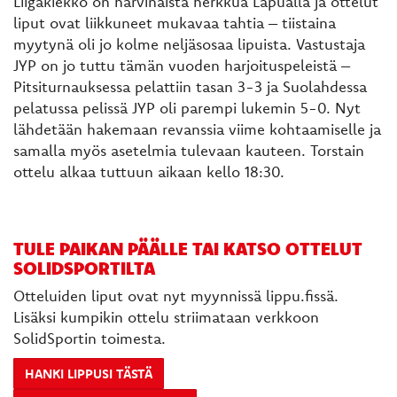
Liigakiekko on harvinaista herkkua Lapualla ja ottelut
liput ovat liikkuneet mukavaa tahtia – tiistaina
myytynä oli jo kolme neljäsosaa lipuista. Vastustaja
JYP on jo tuttu tämän vuoden harjoituspeleistä –
Pitsiturnauksessa pelattiin tasan 3-3 ja Suolahdessa
pelatussa pelissä JYP oli parempi lukemin 5-0. Nyt
lähdetään hakemaan revanssia viime kohtaamiselle ja
samalla myös asetelmia tulevaan kauteen. Torstain
ottelu alkaa tuttuun aikaan kello 18:30.
TULE PAIKAN PÄÄLLE TAI KATSO OTTELUT
SOLIDSPORTILTA
Otteluiden liput ovat nyt myynnissä lippu.fissä.
Lisäksi kumpikin ottelu striimataan verkkoon
SolidSportin toimesta.
HANKI LIPPUSI TÄSTÄ