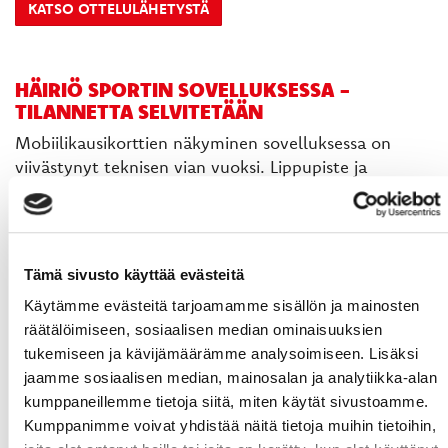
KATSO OTTELULÄHETYSTÄ
HÄIRIÖ SPORTIN SOVELLUKSESSA -
TILANNETTA SELVITETÄÄN
Mobiilikausikorttien näkyminen sovelluksessa on
viivästynyt teknisen vian vuoksi. Lippupiste ja
sovelluksen ylläpitäjä Digia selvittävät vikaa
parhaillaan, ja vian arvellaan korjaantuvan ennen
illan ottelua.
Jos kortti ei tule sovellukseen näkyviin,
kausikorttilaiset pääsevät otteluun lipunmyynnin
Tämä sivusto käyttää evästeitä
kautta nimellä.
Käytämme evästeitä tarjoamamme sisällön ja mainosten
Pahoittelemme viasta aiheutuvaa ylimääräistä vaivaa.
räätälöimiseen, sosiaalisen median ominaisuuksien
tukemiseen ja kävijämäärämme analysoimiseen. Lisäksi
jaamme sosiaalisen median, mainosalan ja analytiikka-alan
KAUSIKORTTI EI NÄY - TARKISTA AINAKIN NÄMÄ
kumppaneillemme tietoja siitä, miten käytät sivustoamme.
1. Oikea puhelinnumero. Jos puhelinnumerosi on
Kumppanimme voivat yhdistää näitä tietoja muihin tietoihin,
vaihtunut kausikortin ostamisen jälkeen, ilmoitathan