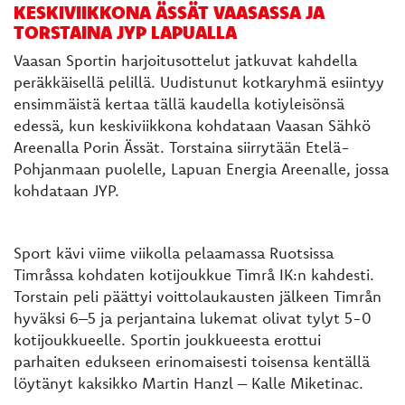
KESKIVIIKKONA ÄSSÄT VAASASSA JA
TORSTAINA JYP LAPUALLA
Vaasan Sportin harjoitusottelut jatkuvat kahdella
peräkkäisellä pelillä. Uudistunut kotkaryhmä esiintyy
ensimmäistä kertaa tällä kaudella kotiyleisönsä
edessä, kun keskiviikkona kohdataan Vaasan Sähkö
Areenalla Porin Ässät. Torstaina siirrytään Etelä-
Pohjanmaan puolelle, Lapuan Energia Areenalle, jossa
kohdataan JYP.
Sport kävi viime viikolla pelaamassa Ruotsissa
Timråssa kohdaten kotijoukkue Timrå IK:n kahdesti.
Torstain peli päättyi voittolaukausten jälkeen Timrån
hyväksi 6–5 ja perjantaina lukemat olivat tylyt 5-0
kotijoukkueelle. Sportin joukkueesta erottui
parhaiten edukseen erinomaisesti toisensa kentällä
löytänyt kaksikko Martin Hanzl – Kalle Miketinac.