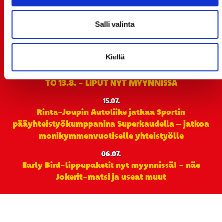
21.7. 12:00 - ENNAKKOKYSYNTÄ POIKKEUKSELLISTA
20.07.
Salli valinta
TULE MUKAAN ILMAISEEN
LIIKUNTALEIKKIKOULUUN KESÄ-HEINÄKUUSSA!
Kiellä
15.07.
SPORT-ÄSSÄT JA KOKO JOUKKUEEN MEET&GREET
TO 13.8. - LIPUT NYT MYYNNISSÄ
15.07.
Rinta-Joupin Autoliike jatkaa Sportin
pääyhteistyökumppanina Superkaudella – jatkoa
monikymmenvuotiselle yhteistyölle
06.07.
Early Bird-lippupaketit nyt myynnissä! - näe
Jokerit-matsi ja useat muut