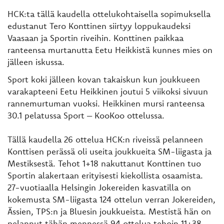
HCK:ta tällä kaudella ottelukohtaisella sopimuksella
edustanut Tero Konttinen siirtyy loppukaudeksi
Vaasaan ja Sportin riveihin. Konttinen paikkaa
ranteensa murtanutta Eetu Heikkistä kunnes mies on
jälleen iskussa.
Sport koki jälleen kovan takaiskun kun joukkueen
varakapteeni Eetu Heikkinen joutui 5 viikoksi sivuun
rannemurtuman vuoksi. Heikkinen mursi ranteensa
30.1 pelatussa Sport – KooKoo ottelussa.
Tällä kaudella 26 ottelua HCK:n riveissä pelanneen
Konttisen perässä oli useita joukkueita SM-liigasta ja
Mestiksestä. Tehot 1+18 nakuttanut Konttinen tuo
Sportin alakertaan erityisesti kiekollista osaamista.
27-vuotiaalla Helsingin Jokereiden kasvatilla on
kokemusta SM-liigasta 124 ottelun verran Jokereiden,
Ässien, TPS:n ja Bluesin joukkueista. Mestistä hän on
pelannut tähän mennessä 94 ottelua tehoin 11+38.