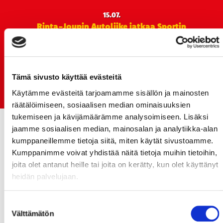
15.07.
Rinta-Joupin Autoliike jatkaa Sportin
pääyhteistyökumppanina Superkaudella – jatkoa
monikymmenvuotiselle yhteistyölle
06.07.
Tämä sivusto käyttää evästeitä
Early Bird-lippupaketit nyt myynnissä! - näe
Jokerit-matsi ja useat muut
Käytämme evästeitä tarjoamamme sisällön ja mainosten
räätälöimiseen, sosiaalisen median ominaisuuksien
tukemiseen ja kävijämäärämme analysoimiseen. Lisäksi
jaamme sosiaalisen median, mainosalan ja analytiikka-alan
kumppaneillemme tietoja siitä, miten käytät sivustoamme.
Kumppanimme voivat yhdistää näitä tietoja muihin tietoihin,
joita olet antanut heille tai joita on kerätty, kun olet käyttänyt
heidän palvelujaan.
Suostumuksen
Välttämätön
valinta