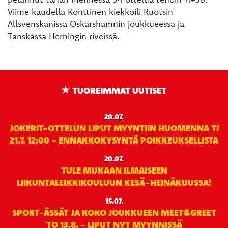
Viime kaudella Konttinen kiekkoili Ruotsin
Allsvenskanissa Oskarshamnin joukkueessa ja
Tanskassa Herningin riveissä.
TUOREIMMAT UUTISET
20.07.
JOKERIT-OTTELUN LIPUT MYYNTIIN HUOMENNA TI
21.7. 12:00 - ENNAKKOKYSYNTÄ POIKKEUKSELLISTA
20.07.
TULE MUKAAN ILMAISEEN
LIIKUNTALEIKKIKOULUUN KESÄ-HEINÄKUUSSA!
15.07.
SPORT-ÄSSÄT JA KOKO JOUKKUEEN MEET&GREET
TO 13.8. - LIPUT NYT MYYNNISSÄ