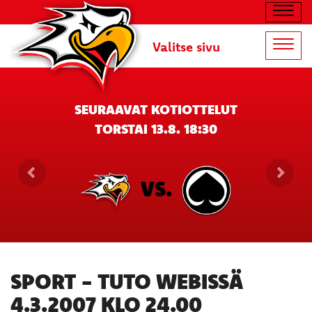
Navig
Valitse sivu
Navig
SEURAAVAT KOTIOTTELUT
TORSTAI 13.8. 18:30
VS.
SPORT - TUTO WEBISSÄ
4.3.2007 KLO 24.00