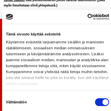
myös ilmoitetaan siinä yhteydessä.)
TUOREIMMAT UUTISET
Tämä sivusto käyttää evästeitä
20.07.
Käytämme evästeitä tarjoamamme sisällön ja mainosten
JOKERIT-OTTELUN LIPUT MYYNTIIN HUOMENNA TI
räätälöimiseen, sosiaalisen median ominaisuuksien
21.7. 12:00 - ENNAKKOKYSYNTÄ POIKKEUKSELLISTA
tukemiseen ja kävijämäärämme analysoimiseen. Lisäksi
jaamme sosiaalisen median, mainosalan ja analytiikka-alan
20.07.
kumppaneillemme tietoja siitä, miten käytät sivustoamme.
TULE MUKAAN ILMAISEEN
Kumppanimme voivat yhdistää näitä tietoja muihin tietoihin,
LIIKUNTALEIKKIKOULUUN KESÄ-HEINÄKUUSSA!
joita olet antanut heille tai joita on kerätty, kun olet käyttänyt
15.07.
heidän palvelujaan.
SPORT-ÄSSÄT JA KOKO JOUKKUEEN MEET&GREET
TO 13.8. - LIPUT NYT MYYNNISSÄ
Suostumuksen
Välttämätön
15.07.
valinta
Rinta-Joupin Autoliike jatkaa Sportin