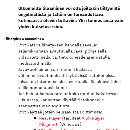
Ulkomailta tilaaminen voi olla joillakin liittymillä
ongelmallista ja tällöin on turvauduttava
kotimaassa oleviin tuttaviin. Yksi tunnus avaa vain
yhden katselusession.
Lähetyksen avaaminen
Voit katsoa lähetyksen kahdella tavalla:
selainikkunaan avautuvalla Java-pohjaisella
videosoittimella, tai tietokoneelle asennetulla
mediasoittimella.
Java-pohjainen soitin toimii kaikissa
vähimmäisvaatimukset täyttävissä tietokoneissa
joissa on Internetselain Java-tuella. Selaimesi tulee
sallia ponnahdusikkunat.
Jos haluat katsoa ottelut koko ruudun kokoisessa
ikkunassa, kannattaa käyttää tietokoneelle
asennettua mediasoitinta.
Voit käyttää jotain seuraavista soittimista:
Real Player
(tarvitset
Xiph Player -
Pluginin
)
(Windows)