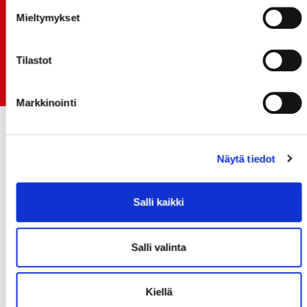
pääyhteistyökumppanina Superkaudella – jatkoa
Mieltymykset
monikymmenvuotiselle yhteistyölle
06.07.
Tilastot
Early Bird-lippupaketit nyt myynnissä! - näe
Jokerit-matsi ja useat muut
Markkinointi
Näytä tiedot
Salli kaikki
Salli valinta
Kiellä