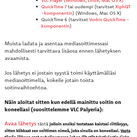
VLC Player
(Windows, Linux, Mac OS X)
QuickTime 7
tai uudempi (tarvitset
XiphQT
-komponentin
) (Windows, Mac OS X)
QuickTime 6 (tarvitset
Vorbis QuickTime -
komponentin
)
Muista ladata ja asentaa mediasoittimessasi
mahdollisesti tarvittava lisäosa ennen lähetyksen
avaamista.
Jos lähetys ei jostain syystä toimi käyttämälläsi
mediasoittimella, kokeile jotain toista
soitinvaihtoehtoa.
Näin aloitat sitten kun edellä mainittu soitin on
koneellasi (suosittelemme VLC Palyeria):
Avaa lähetys
tästä
jolloin ensiksi testataan kaistasi riittävyys,
sitten klikkaat sen soittimen nimeä, joka sinulla on koneellasi.
Vasta
tämän jälkeen
saat puhelinumeron johon lähetät tekstiviestin (joka