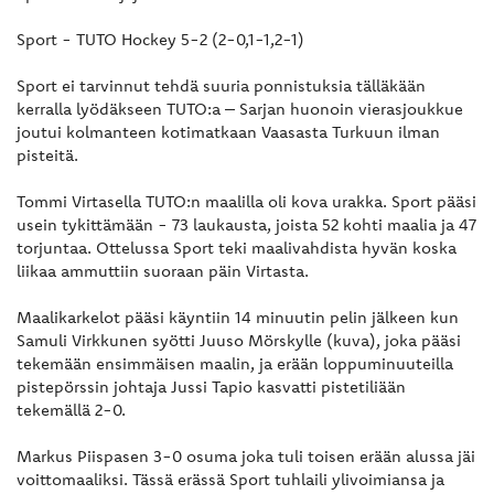
Sport - TUTO Hockey 5-2 (2-0,1-1,2-1)
Sport ei tarvinnut tehdä suuria ponnistuksia tälläkään
kerralla lyödäkseen TUTO:a – Sarjan huonoin vierasjoukkue
joutui kolmanteen kotimatkaan Vaasasta Turkuun ilman
pisteitä.
Tommi Virtasella TUTO:n maalilla oli kova urakka. Sport pääsi
usein tykittämään - 73 laukausta, joista 52 kohti maalia ja 47
torjuntaa. Ottelussa Sport teki maalivahdista hyvän koska
liikaa ammuttiin suoraan päin Virtasta.
Maalikarkelot pääsi käyntiin 14 minuutin pelin jälkeen kun
Samuli Virkkunen syötti Juuso Mörskylle (kuva), joka pääsi
tekemään ensimmäisen maalin, ja erään loppuminuuteilla
pistepörssin johtaja Jussi Tapio kasvatti pistetiliään
tekemällä 2-0.
Markus Piispasen 3-0 osuma joka tuli toisen erään alussa jäi
voittomaaliksi. Tässä erässä Sport tuhlaili ylivoimiansa ja