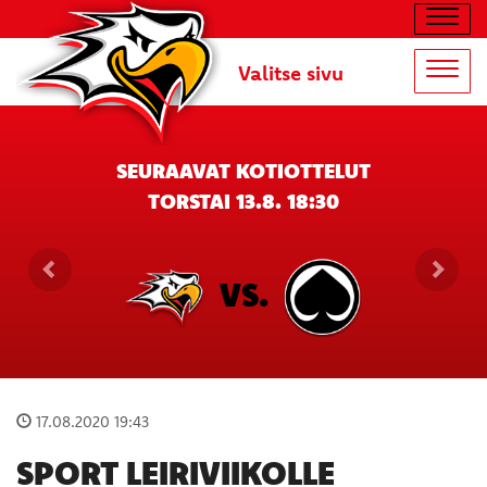
Navig
Valitse sivu
Navig
SEURAAVAT KOTIOTTELUT
TORSTAI 13.8. 18:30
VS.
17.08.2020 19:43
SPORT LEIRIVIIKOLLE