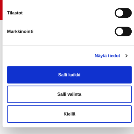
Early Bird-lippupaketit nyt myynnissä! - näe
Jokerit-matsi ja useat muut
Tilastot
Markkinointi
Näytä tiedot
Salli kaikki
Salli valinta
Kiellä