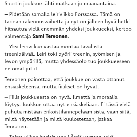
Sportin joukkue lähti matkaan jo maanantaina.
– Pidetään samalla leiriviikko Forssassa. Tämä on
tarinan rakennusvaihetta ja nyt on jälleen hyvä hetki
hitsautua vielä enemmän yhdeksi joukkueeksi, kertoo
valmentaja
Sami Tervonen
.
– Yksi leiriviikko vastaa montaa tavallista
treenipäivää. Leiri toki pyörii treenin, syömisen ja
levon ympärillä, mutta yhdessäolo tuo joukkueeseen
ne omat jutut.
Tervonen painottaa, että joukkue on vasta ottanut
ensiaskeleensa, mutta fiilikset on hyvät.
– Fiilis joukkueesta on hyvä. Ilmettä ja moraalia
löytyy. Joukkue ottaa nyt ensiaskeliaan. Ei tässä vielä
puhuta mistään erikoistilannepelaamisista, vaan siitä,
miltä näytetään ja miltä kuulostetaan, jatkaa
Tervonen.
– Toissa viikon harjoituspeli Ässiä vastaan sekä