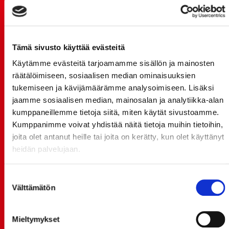
TUOREIMMAT UUTISET
20.07.
Tämä sivusto käyttää evästeitä
JOKERIT-OTTELUN LIPUT MYYNTIIN HUOMENNA TI
21.7. 12:00 - ENNAKKOKYSYNTÄ POIKKEUKSELLISTA
Käytämme evästeitä tarjoamamme sisällön ja mainosten
räätälöimiseen, sosiaalisen median ominaisuuksien
20.07.
tukemiseen ja kävijämäärämme analysoimiseen. Lisäksi
TULE MUKAAN ILMAISEEN
jaamme sosiaalisen median, mainosalan ja analytiikka-alan
LIIKUNTALEIKKIKOULUUN KESÄ-HEINÄKUUSSA!
kumppaneillemme tietoja siitä, miten käytät sivustoamme.
Kumppanimme voivat yhdistää näitä tietoja muihin tietoihin,
15.07.
SPORT-ÄSSÄT JA KOKO JOUKKUEEN MEET&GREET
joita olet antanut heille tai joita on kerätty, kun olet käyttänyt
TO 13.8. - LIPUT NYT MYYNNISSÄ
heidän palvelujaan.
15.07.
Suostumuksen
Rinta-Joupin Autoliike jatkaa Sportin
Välttämätön
valinta
pääyhteistyökumppanina Superkaudella – jatkoa
monikymmenvuotiselle yhteistyölle
Mieltymykset
06.07.