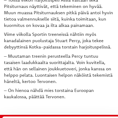
Pitsiturnaus näyttivät, että tekeminen on hyvää.
Muun muassa Pitsiturnauksen pitkä päivä antoi hyvin
tietoa valmennukselle siitä, kuinka toimitaan, kun
kuormitus on kovaa ja ilta alkaa painamaan.
Viime viikolla Sportin treeneissä nähtiin myös
kanadalainen puolustaja Stuart Percy, joka tekee
debyyttinsä Kotka-paidassa torstain harjoituspelissä.
– Muutaman treenin perusteella Percy tuntuu
tasaisen laadukkaalta suorittajalta. Voin kuvitella,
että hän on sellainen joukkuetoveri, jonka kanssa on
helppo pelata. Luontaisen helpon näköistä tekemistä
häneltä, kertoo Tervonen.
– On hienoa nähdä mies torstaina Euroopan
kaukalossa, päättää Tervonen.