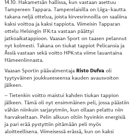
14.10. Hakametsän hallissa, kun vastaan asettuu
Tampereen Tappara. Tamperelaisilla on Liiga-kautta
takana neljä ottelua, joista kirvesrinnoilla on saaliina
kaksi voittoa ja kaksi tappiota. Viimeisin Tapparan
ottelu Helsingin IFK:ta vastaan päättyi
jatkoaikatappioon. Vaasan Sport on taasen pelannut
nyt kolmesti. Takana on tiukat tappiot Pelicansia ja
Ässiä vastaan sekä voitto HPK:sta viime lauantaina
Hämeenlinnasta.
Vaasan Sportin päävalmentaja
Risto Dufva
oli
tyytyväinen joukkueeseensa kauden avausvoiton
jälkeen.
– Tietenkin voitto maistui kahden tiukan tappion
jälkeen. Tämä oli nyt ensimmäinen peli, jossa päästiin
vähän niinkuin sarjarytmiin, kun ollaan pelattu niin
harvakseltaan. Pelin alkuun oltiin hyvinkin energisiä
ja pari erää pystyttiin pitämään peli myös
aloitteellisena. Viimeisessä erässä, kun on kaksi