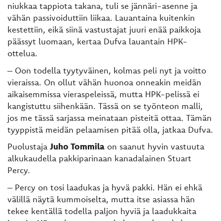
niukkaa tappiota takana, tuli se jännäri-asenne ja
vähän passivoiduttiin liikaa. Lauantaina kuitenkin
kestettiin, eikä siinä vastustajat juuri enää paikkoja
päässyt luomaan, kertaa Dufva lauantain HPK-
ottelua.
– Oon todella tyytyväinen, kolmas peli nyt ja voitto
vieraissa. On ollut vähän huonoa onneakin meidän
aikaisemmissa vieraspeleissä, mutta HPK-pelissä ei
kangistuttu siihenkään. Tässä on se työnteon malli,
jos me tässä sarjassa meinataan pisteitä ottaa. Tämän
tyyppistä meidän pelaamisen pitää olla, jatkaa Dufva.
Puolustaja
Juho Tommila
on saanut hyvin vastuuta
alkukaudella pakkiparinaan kanadalainen Stuart
Percy.
– Percy on tosi laadukas ja hyvä pakki. Hän ei ehkä
välillä näytä kummoiselta, mutta itse asiassa hän
tekee kentällä todella paljon hyviä ja laadukkaita