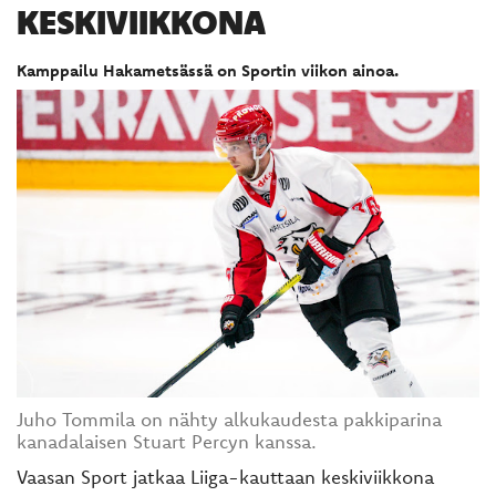
KESKIVIIKKONA
Kamppailu Hakametsässä on Sportin viikon ainoa.
Juho Tommila on nähty alkukaudesta pakkiparina
kanadalaisen Stuart Percyn kanssa.
Vaasan Sport jatkaa Liiga-kauttaan keskiviikkona