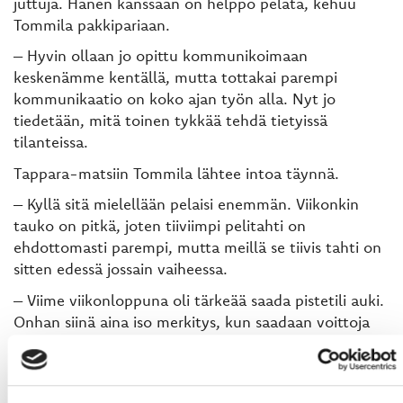
juttuja. Hänen kanssaan on helppo pelata, kehuu
Tommila pakkipariaan.
– Hyvin ollaan jo opittu kommunikoimaan
keskenämme kentällä, mutta tottakai parempi
kommunikaatio on koko ajan työn alla. Nyt jo
tiedetään, mitä toinen tykkää tehdä tietyissä
tilanteissa.
Tappara-matsiin Tommila lähtee intoa täynnä.
– Kyllä sitä mielellään pelaisi enemmän. Viikonkin
tauko on pitkä, joten tiiviimpi pelitahti on
ehdottomasti parempi, mutta meillä se tiivis tahti on
sitten edessä jossain vaiheessa.
– Viime viikonloppuna oli tärkeää saada pistetili auki.
Onhan siinä aina iso merkitys, kun saadaan voittoja
varsinaisella peliajalla. Tampereelle lähdetään
hakemaan voittoa periksiantamattomuuden,
työnteon, uhrautumisen ja puolustamisen kautta.