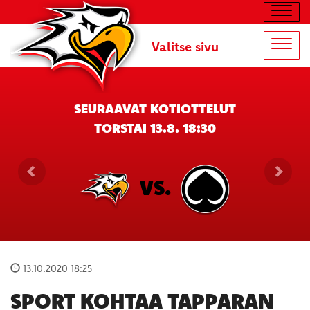
Navig
Valitse sivu
Navig
SEURAAVAT KOTIOTTELUT
TORSTAI 13.8. 18:30
VS.
13.10.2020 18:25
SPORT KOHTAA TAPPARAN