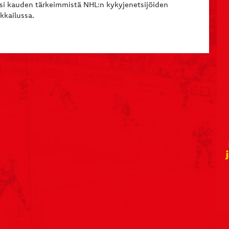
si kauden tärkeimmistä NHL:n kykyjenetsijöiden
kkailussa.