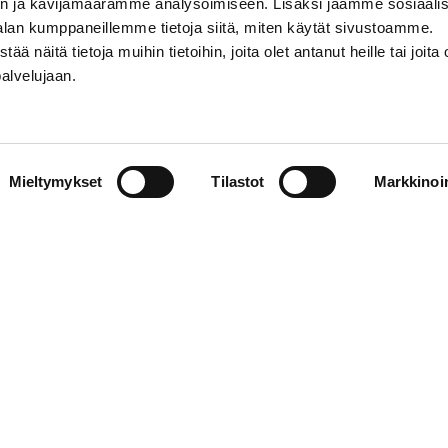
n ja kävijämäärämme analysoimiseen. Lisäksi jaamme sosiaali
alan kumppaneillemme tietoja siitä, miten käytät sivustoamme.
näitä tietoja muihin tietoihin, joita olet antanut heille tai joita 
palvelujaan.
STIEDOT
SOSIAALINEN MEDIA
Mieltymykset
Tilastot
Markkinoin
01 555 600
facebook
p@vaasansport.fi
twitter
instagram
t yhteystiedot
youtube
unnan yhteystiedot
jaseloste
elmä
WiseEvent
powered by