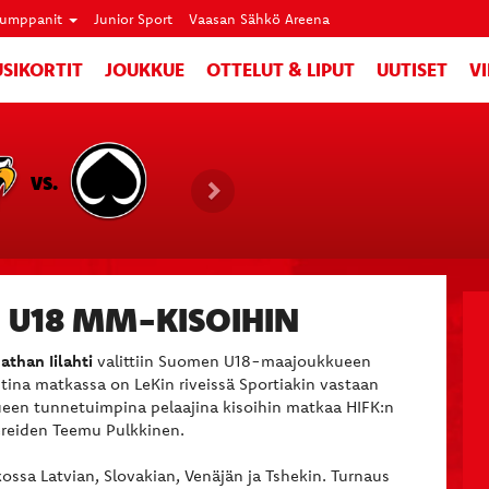
umppanit
Junior Sport
Vaasan Sähkö Areena
SIKORTIT
JOUKKUE
OTTELUT & LIPUT
UUTISET
V
VS.
I U18 MM-KISOIHIN
athan Iilahti
valittiin Suomen U18-maajoukkueen
ina matkassa on LeKin riveissä Sportiakin vastaan
ueen tunnetuimpina pelaajina kisoihin matkaa HIFK:n
ereiden Teemu Pulkkinen.
ssa Latvian, Slovakian, Venäjän ja Tshekin. Turnaus