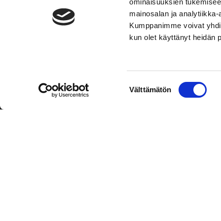
ominaisuuksien tukemisee
mainosalan ja analytiikka-
Kumppanimme voivat yhdistää 
kun olet käyttänyt heidän 
TOIMIPAIKKA
YHTEY
Suostumuksen
Välttämätön
Hockey-Team Vaasan Sport Oy
Puh: 02 
valinta
sportsho
Rinnakkaistie 1
65350 Vaasa
Laajemma
FINLAND
Henkilök
Tietosuo
Oiva
© Hockey-Team Vaasan Sport Oy
| Toiminnanohjausjärjest
WiseNetwork