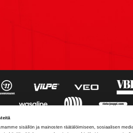
teitä
mamme sisällön ja mainosten räätälöimiseen, sosiaalisen medi