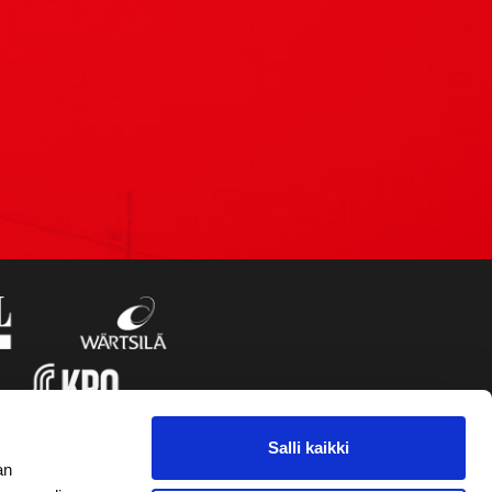
Salli kaikki
an