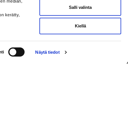
sen median,
Salli valinta
on kerätty,
Kiellä
VAASAN SPORT UUTISKIRJE
ti
Näytä tiedot
Olen lukenut
tietosuojaselosteen
ja
hyväksyn henkilötietojeni käsittelyn
Tilaa sähköpostiisi