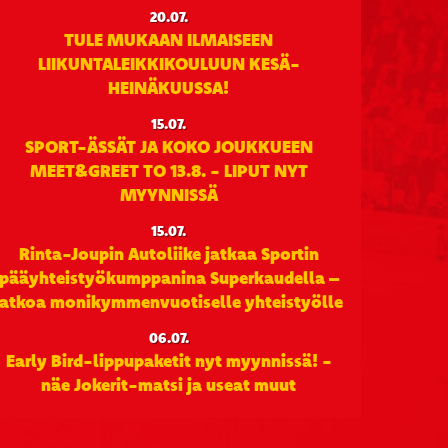
20.07.
TULE MUKAAN ILMAISEEN
LIIKUNTALEIKKIKOULUUN KESÄ-
HEINÄKUUSSA!
15.07.
SPORT-ÄSSÄT JA KOKO JOUKKUEEN
MEET&GREET TO 13.8. - LIPUT NYT
MYYNNISSÄ
15.07.
Rinta-Joupin Autoliike jatkaa Sportin
pääyhteistyökumppanina Superkaudella –
jatkoa monikymmenvuotiselle yhteistyölle
06.07.
Early Bird-lippupaketit nyt myynnissä! -
näe Jokerit-matsi ja useat muut