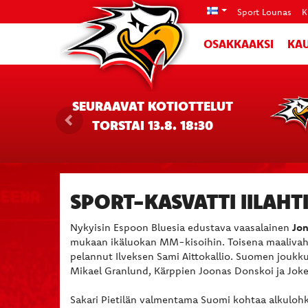
Sport Lounas
K
OSAKKAAKSI
KAU
SEURAAVAT KOTIOTTELUT
TORSTAI 13.8. 18:30
SPORT-KASVATTI IILAHT
Nykyisin Espoon Bluesia edustava vaasalainen
Jon
mukaan ikäluokan MM-kisoihin. Toisena maalivaht
pelannut Ilveksen Sami Aittokallio. Suomen joukk
Mikael Granlund, Kärppien Joonas Donskoi ja Jok
Sakari Pietilän valmentama Suomi kohtaa alkulohko