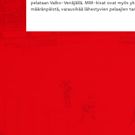
pelataan Valko-Venäjällä. MM-kisat ovat myös yk
määränpäistä, varausikää lähestyvien pelaajien tar