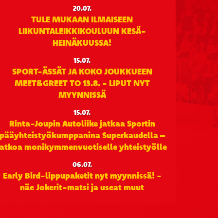
20.07.
TULE MUKAAN ILMAISEEN
LIIKUNTALEIKKIKOULUUN KESÄ-
HEINÄKUUSSA!
15.07.
SPORT-ÄSSÄT JA KOKO JOUKKUEEN
MEET&GREET TO 13.8. - LIPUT NYT
MYYNNISSÄ
15.07.
Rinta-Joupin Autoliike jatkaa Sportin
pääyhteistyökumppanina Superkaudella –
jatkoa monikymmenvuotiselle yhteistyölle
06.07.
Early Bird-lippupaketit nyt myynnissä! -
näe Jokerit-matsi ja useat muut