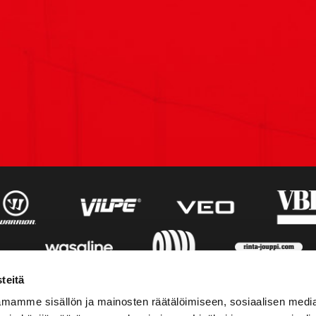
teitä
mamme sisällön ja mainosten räätälöimiseen, sosiaalisen medi