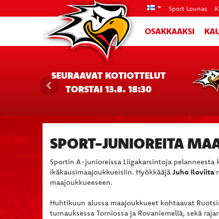
Sport Lounas
K
OSAKKAAKSI
KAU
SEURAAVAT KOTIOTTELUT
TORSTAI 13.8. 18:30
SPORT-JUNIOREITA MAA
Sportin A-junioreissa Liigakarsintoja pelanneesta
ikäkausimaajoukkueisiin. Hyökkääjä
Juho Iloviita
n
maajoukkueeseen.
Huhtikuun alussa maajoukkueet kohtaavat Ruotsi
turnauksessa Torniossa ja Rovaniemellä, sekä raja