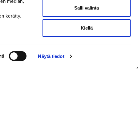
sen median,
Salli valinta
on kerätty,
Kiellä
VAASAN SPORT UUTISKIRJE
ti
Näytä tiedot
Olen lukenut
tietosuojaselosteen
ja
hyväksyn henkilötietojeni käsittelyn
Tilaa sähköpostiisi