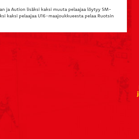
idan ja Aution lisäksi kaksi muuta pelaajaa löytyy SM-
äksi kaksi pelaajaa U16-maajoukkueesta pelaa Ruotsin