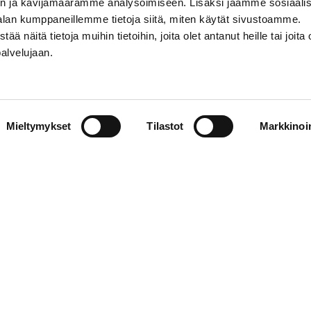
n ja kävijämäärämme analysoimiseen. Lisäksi jaamme sosiaali
alan kumppaneillemme tietoja siitä, miten käytät sivustoamme.
näitä tietoja muihin tietoihin, joita olet antanut heille tai joita 
palvelujaan.
STIEDOT
SOSIAALINEN MEDIA
Mieltymykset
Tilastot
Markkinoin
01 555 600
facebook
p@vaasansport.fi
twitter
instagram
t yhteystiedot
youtube
unnan yhteystiedot
jaseloste
elmä
WiseEvent
powered by