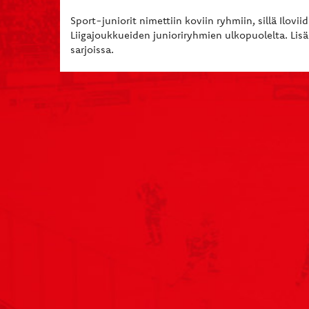
Sport-juniorit nimettiin koviin ryhmiin, sillä Ilovi
Liigajoukkueiden junioriryhmien ulkopuolelta. Lis
sarjoissa.