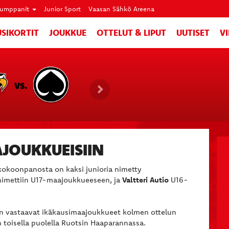
umppanit
Junior Sport
Vaasan Sähkö Areena
SIKORTIT
JOUKKUE
OTTELUT & LIPUT
UUTISET
V
VS.
JOUKKUEISIIN
 kokoonpanosta on kaksi junioria nimetty
imettiin U17-maajoukkueeseen, ja
Valtteri Autio
U16-
n vastaavat ikäkausimaajoukkueet kolmen ottelun
n toisella puolella Ruotsin Haaparannassa.