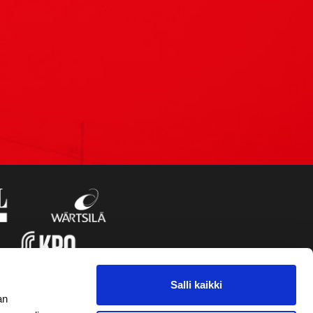
Salli kaikki
an