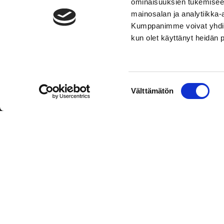
ominaisuuksien tukemisee
mainosalan ja analytiikka-
Kumppanimme voivat yhdistää 
kun olet käyttänyt heidän 
TOIMIPAIKKA
YHTEY
Suostumuksen
Välttämätön
Hockey-Team Vaasan Sport Oy
Puh: 02 
valinta
sportsho
Rinnakkaistie 1
65350 Vaasa
Laajemma
FINLAND
Henkilök
Tietosuo
Oiva
© Hockey-Team Vaasan Sport Oy
| Toiminnanohjausjärjest
WiseNetwork