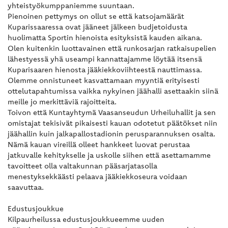
yhteistyökumppaniemme suuntaan.
Pienoinen pettymys on ollut se että katsojamäärät
Kuparissaaressa ovat jääneet jälkeen budjetoidusta
huolimatta Sportin hienoista esityksistä kauden aikana.
Olen kuitenkin luottavainen että runkosarjan ratkaisupelien
lähestyessä yhä useampi kannattajamme löytää itsensä
Kuparisaaren hienosta jääkiekkoviihteestä nauttimassa.
Olemme onnistuneet kasvattamaan myyntiä erityisesti
ottelutapahtumissa vaikka nykyinen jäähalli asettaakin siinä
meille jo merkittäviä rajoitteita.
Toivon että Kuntayhtymä Vaasanseudun Urheiluhallit ja sen
omistajat tekisivät pikaisesti kauan odotetut päätökset niin
jäähallin kuin jalkapallostadionin perusparannuksen osalta.
Nämä kauan vireillä olleet hankkeet luovat perustaa
jatkuvalle kehitykselle ja uskolle siihen että asettamamme
tavoitteet olla valtakunnan pääsarjatasolla
menestyksekkäästi pelaava jääkiekkoseura voidaan
saavuttaa.
Edustusjoukkue
Kilpaurheilussa edustusjoukkueemme uuden