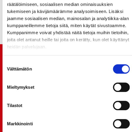
urheilullinen menestys, että tiukka taloudenpito.
räätälöimiseen, sosiaalisen median ominaisuuksien
tukemiseen ja kävijämäärämme analysoimiseen. Lisäksi
Heikki Hiltunen
jaamme sosiaalisen median, mainosalan ja analytiikka-alan
puheenjohtaja
kumppaneillemme tietoja siitä, miten käytät sivustoamme.
Hockey-Team Vaasan Sport Oy
Kumppanimme voivat yhdistää näitä tietoja muihin tietoihin,
joita olet antanut heille tai joita on kerätty, kun olet käyttänyt
heidän palvelujaan.
TUOREIMMAT UUTISET
Suostumuksen
Välttämätön
valinta
20.07.
JOKERIT-OTTELUN LIPUT MYYNTIIN HUOMENNA TI
21.7. 12:00 - ENNAKKOKYSYNTÄ POIKKEUKSELLISTA
Mieltymykset
20.07.
TULE MUKAAN ILMAISEEN
Tilastot
LIIKUNTALEIKKIKOULUUN KESÄ-HEINÄKUUSSA!
15.07.
Markkinointi
SPORT-ÄSSÄT JA KOKO JOUKKUEEN MEET&GREET