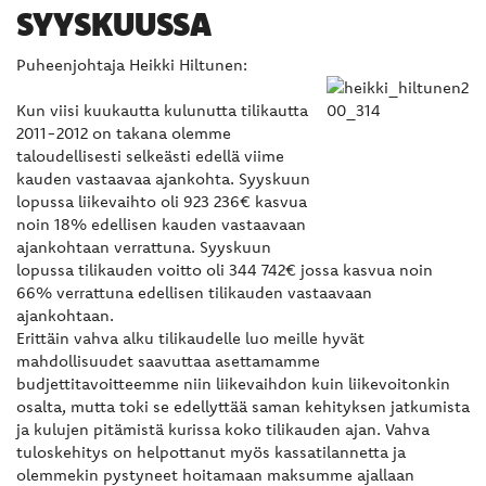
SYYSKUUSSA
Puheenjohtaja Heikki Hiltunen:
Kun viisi kuukautta kulunutta tilikautta
2011-2012 on takana olemme
taloudellisesti selkeästi edellä viime
kauden vastaavaa ajankohta. Syyskuun
lopussa liikevaihto oli 923 236€ kasvua
noin 18% edellisen kauden vastaavaan
ajankohtaan verrattuna. Syyskuun
lopussa tilikauden voitto oli 344 742€ jossa kasvua noin
66% verrattuna edellisen tilikauden vastaavaan
ajankohtaan.
Erittäin vahva alku tilikaudelle luo meille hyvät
mahdollisuudet saavuttaa asettamamme
budjettitavoitteemme niin liikevaihdon kuin liikevoitonkin
osalta, mutta toki se edellyttää saman kehityksen jatkumista
ja kulujen pitämistä kurissa koko tilikauden ajan. Vahva
tuloskehitys on helpottanut myös kassatilannetta ja
olemmekin pystyneet hoitamaan maksumme ajallaan