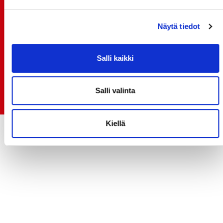
TO 13.8. - LIPUT NYT MYYNNISSÄ
15.07.
Näytä tiedot
Rinta-Joupin Autoliike jatkaa Sportin
pääyhteistyökumppanina Superkaudella – jatkoa
monikymmenvuotiselle yhteistyölle
Salli kaikki
06.07.
Early Bird-lippupaketit nyt myynnissä! - näe
Salli valinta
Jokerit-matsi ja useat muut
Kiellä