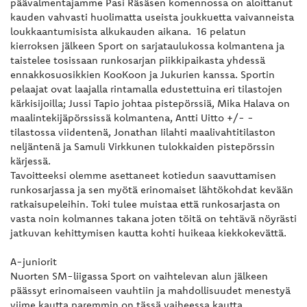
päävalmentajamme Pasi Räsäsen komennossa on aloittanut
kauden vahvasti huolimatta useista joukkuetta vaivanneista
loukkaantumisista alkukauden aikana. 16 pelatun
kierroksen jälkeen Sport on sarjataulukossa kolmantena ja
taistelee tosissaan runkosarjan piikkipaikasta yhdessä
ennakkosuosikkien KooKoon ja Jukurien kanssa. Sportin
pelaajat ovat laajalla rintamalla edustettuina eri tilastojen
kärkisijoilla; Jussi Tapio johtaa pistepörssiä, Mika Halava on
maalintekijäpörssissä kolmantena, Antti Uitto +/- -
tilastossa viidentenä, Jonathan Iilahti maalivahtitilaston
neljäntenä ja Samuli Virkkunen tulokkaiden pistepörssin
kärjessä.
Tavoitteeksi olemme asettaneet kotiedun saavuttamisen
runkosarjassa ja sen myötä erinomaiset lähtökohdat kevään
ratkaisupeleihin. Toki tulee muistaa että runkosarjasta on
vasta noin kolmannes takana joten töitä on tehtävä nöyrästi
jatkuvan kehittymisen kautta kohti huikeaa kiekkokevättä.
A-juniorit
Nuorten SM-liigassa Sport on vaihtelevan alun jälkeen
päässyt erinomaiseen vauhtiin ja mahdollisuudet menestyä
viime kautta paremmin on tässä vaiheessa kautta