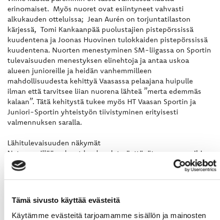
erinomaiset. Myös nuoret ovat esiintyneet vahvasti
alkukauden otteluissa; Jean Aurén on torjuntatilaston
kärjessä, Tomi Kankaanpää puolustajien pistepörssissä
kuudentena ja Joonas Huovinen tulokkaiden pistepörssissä
kuudentena. Nuorten menestyminen SM-liigassa on Sportin
tulevaisuuden menestyksen elinehtoja ja antaa uskoa
alueen junioreille ja heidän vanhemmilleen
mahdollisuudesta kehittyä Vaasassa pelaajana huipulle
ilman että tarvitsee liian nuorena lähteä ”merta edemmäs
kalaan”. Tätä kehitystä tukee myös HT Vaasan Sportin ja
Juniori-Sportin yhteistyön tiivistyminen erityisesti
valmennuksen saralla.
Lähitulevaisuuden näkymät
Nyt meneillään olevat kuukaudet näyttävät suunnan mihin
meneillään oleva kausi tuloksellisesti tulee päätymään sillä
meneillään on kauden haastavimmat kuukaudet
tuloksenteon kannalta, varsinkin kun lama nostaa päätään.
Uskon että tulemme tekemään positiivisen tuloksen
Tämä sivusto käyttää evästeitä
tämänkin tilikauden päätteeksi, mutta erittäin tärkeässä
roolissa tässä on sekä molempien joukkueidemme
Käytämme evästeitä tarjoamamme sisällön ja mainosten