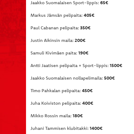
Jaakko Suomalaisen Sport-lippis:
65€
Markus Jämsän pelipaita:
405€
Paul Cabanan pelipaita:
350€
Justin Aikinsin maila:
200€
Samuli Kivimäen paita:
190€
Antti Jaatisen pelipaita + Sport-lippis:
1500€
Jaakko Suomalaisen nollapelimaila:
500€
Timo Pahkalan pelipaita:
450€
Juha Koiviston pelipaita:
400€
Mikko Rossin maila:
180€
Juhani Tammisen klubitakki:
1400€