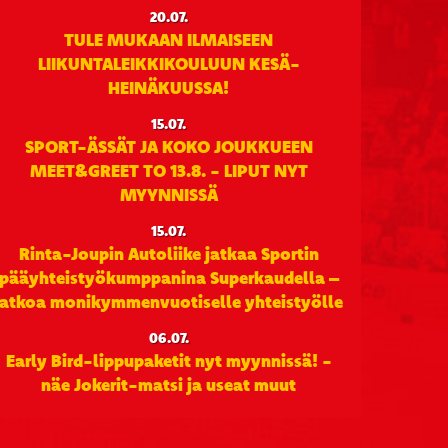
20.07.
TULE MUKAAN ILMAISEEN
LIIKUNTALEIKKIKOULUUN KESÄ-
HEINÄKUUSSA!
15.07.
SPORT-ÄSSÄT JA KOKO JOUKKUEEN
MEET&GREET TO 13.8. - LIPUT NYT
MYYNNISSÄ
15.07.
Rinta-Joupin Autoliike jatkaa Sportin
pääyhteistyökumppanina Superkaudella –
jatkoa monikymmenvuotiselle yhteistyölle
06.07.
Early Bird-lippupaketit nyt myynnissä! -
näe Jokerit-matsi ja useat muut