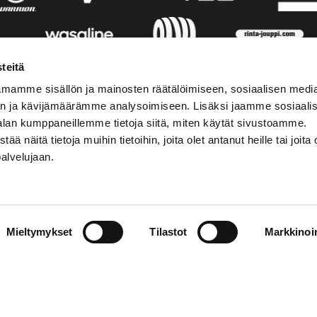
teitä
mamme sisällön ja mainosten räätälöimiseen, sosiaalisen medi
n ja kävijämäärämme analysoimiseen. Lisäksi jaamme sosiaali
alan kumppaneillemme tietoja siitä, miten käytät sivustoamme.
näitä tietoja muihin tietoihin, joita olet antanut heille tai joita 
palvelujaan.
STIEDOT
SOSIAALINEN MEDIA
Mieltymykset
Tilastot
Markkinoin
01 555 600
facebook
p@vaasansport.fi
twitter
instagram
t yhteystiedot
youtube
unnan yhteystiedot
jaseloste