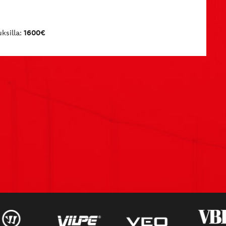
ksilla:
1600€