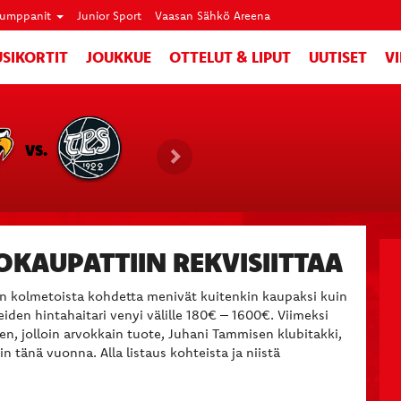
umppanit
Junior Sport
Vaasan Sähkö Areena
SIKORTIT
JOUKKUE
OTTELUT & LIPUT
UUTISET
V
VS.
KAUPATTIIN REKVISIITTAA
n kolmetoista kohdetta menivät kuitenkin kaupaksi kuin
eiden hintahaitari venyi välille 180€ – 1600€. Viimeksi
ten, jolloin arvokkain tuote, Juhani Tammisen klubitakki,
in tänä vuonna. Alla listaus kohteista ja niistä