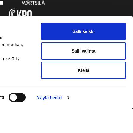
Salli kaikki
an
sen median,
Salli valinta
on kerätty,
Kiellä
VAASAN SPORT UUTISKIRJE
ti
Näytä tiedot
Olen lukenut
tietosuojaselosteen
ja