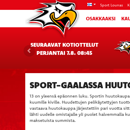
Sport Lounas
K
OSAKKAAKSI
KAU
SEURAAVAT KOTIOTTELUT
PERJANTAI 7.8. 08:45
SPORT-GAALASSA HUUTO
13 on yleensä epäonnen luku. Sportin huutokaupa
kuumille kiville. Huudettujen pelikäytettyjen tuott
vastaava huutokauppa järjestettiin pari vuotta sit
lähti uudelle omistajalle yli puolet halvemmalla ku
maksetuista summista.