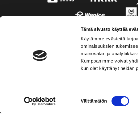
Tämä sivusto käyttää eväs
Käytämme evästeitä tarjoa
ominaisuuksien tukemisee
mainosalan ja analytiikka-
Kumppanimme voivat yhdistää 
kun olet käyttänyt heidän 
TOIMIPAIKKA
YHTEY
Suostumuksen
Välttämätön
Hockey-Team Vaasan Sport Oy
Puh: 02 
valinta
sportsho
Rinnakkaistie 1
65350 Vaasa
Laajemma
FINLAND
Henkilök
Tietosuo