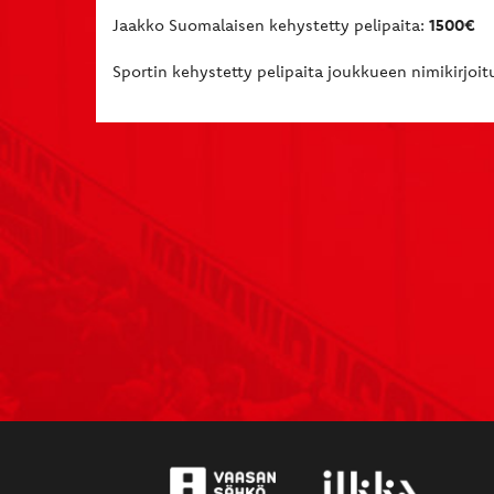
Jaakko Suomalaisen kehystetty pelipaita:
1500€
Sportin kehystetty pelipaita joukkueen nimikirjoitu